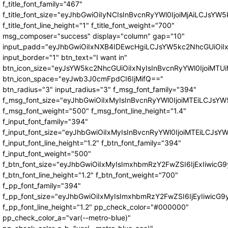
f_title_font_family="467"
f_title_font_size="eyJhbGwiOiIyNCIsInBvcnRyYWl0IjoiMjAiLCJsYW5
f_title_font_line_height="1" f_title_font_weight="700"
msg_composer="success" display="column" gap="10"
input_padd="eyJhbGwiOiIxNXB4IDEwcHgiLCJsYW5kc2NhcGUiOiI
input_border="1" btn_text="I want in"
btn_icon_size="eyJsYW5kc2NhcGUiOiIxNyIsInBvcnRyYWl0IjoiMTUi
btn_icon_space="eyJwb3J0cmFpdCI6IjMifQ=="
btn_radius="3" input_radius="3" f_msg_font_family="394"
f_msg_font_size="eyJhbGwiOiIxMyIsInBvcnRyYWl0IjoiMTEiLCJsY
f_msg_font_weight="500" f_msg_font_line_height="1.4"
f_input_font_family="394"
f_input_font_size="eyJhbGwiOiIxMyIsInBvcnRyYWl0IjoiMTEiLCJs
f_input_font_line_height="1.2" f_btn_font_family="394"
f_input_font_weight="500"
f_btn_font_size="eyJhbGwiOiIxMyIsImxhbmRzY2FwZSI6IjExIiwic
f_btn_font_line_height="1.2" f_btn_font_weight="700"
f_pp_font_family="394"
f_pp_font_size="eyJhbGwiOiIxMyIsImxhbmRzY2FwZSI6IjEyIiwicG
f_pp_font_line_height="1.2" pp_check_color="#000000"
pp_check_color_a="var(--metro-blue)"