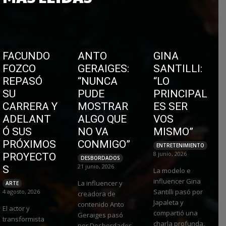
FACUNDO
ANTO
GINA
FOZCO
GERAIGES:
SANTILLI:
REPASÓ
“NUNCA
“LO
SU
PUDE
PRINCIPAL
CARRERA Y
MOSTRAR
ES SER
ADELANT
ALGO QUE
VOS
Ó SUS
NO VA
MISMO”
PRÓXIMOS
CONMIGO”
ENTRETENIMIENTO
8 junio, 2026
PROYECTO
DESBORDADOS
21 junio, 2026
S
La modelo e
influencer Gina
La influencer y
ARTE
Santilli pasó por
4 agosto, 2026
creadora de
Japaleta y
contenido Anto
El actor y
compartió una
Geraiges pasó
transformista
charla profunda,
por Desbordados