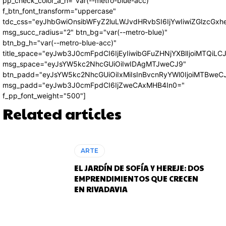
pp_check_color_a_h="var(--metro-blue-acc)"
f_btn_font_transform="uppercase"
tdc_css="eyJhbGwiOnsibWFyZ2luLWJvdHRvbSI6IjYwIiwiZGlzcG
msg_succ_radius="2" btn_bg="var(--metro-blue)"
btn_bg_h="var(--metro-blue-acc)"
title_space="eyJwb3J0cmFpdCI6IjEyIiwibGFuZHNjYXBlIjoiMTQiLC
msg_space="eyJsYW5kc2NhcGUiOiIwIDAgMTJweCJ9"
btn_padd="eyJsYW5kc2NhcGUiOiIxMiIsInBvcnRyYWl0IjoiMTBweC
msg_padd="eyJwb3J0cmFpdCI6IjZweCAxMHB4In0="
f_pp_font_weight="500"]
Related articles
ARTE
EL JARDÍN DE SOFÍA Y HEREJE: DOS
EMPRENDIMIENTOS QUE CRECEN
EN RIVADAVIA