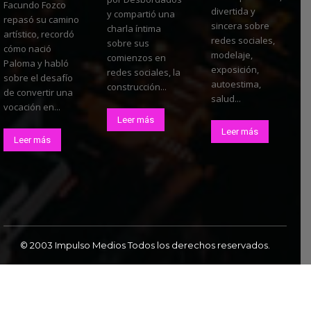
Facundo Fozco
divertida y
y compartió una
repasó su camino
sincera sobre
charla íntima
artístico, recordó
redes sociales,
sobre sus
cómo nació
modelaje,
comienzos en
Paloma y habló
exposición,
redes sociales, la
sobre el desafío
autoestima,
construcción...
de convertir una
salud...
vocación en...
Leer más
Leer más
Leer más
© 2003 Impulso Medios Todos los derechos reservados.