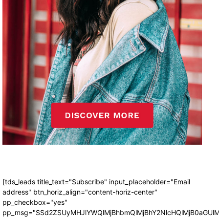
[tds_leads title_text="Subscribe" input_placeholder="Email
address" btn_horiz_align="content-horiz-center"
pp_checkbox="yes"
pp_msg="SSd2ZSUyMHJlYWQlMjBhbmQlMjBhY2NlcHQlMjB0aGUlM