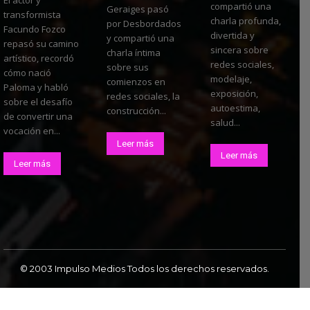
compartió una
Geraiges pasó
transformista
charla profunda,
por Desbordados
Facundo Fozco
divertida y
y compartió una
repasó su camino
sincera sobre
charla íntima
artístico, recordó
redes sociales,
sobre sus
cómo nació
modelaje,
comienzos en
Paloma y habló
exposición,
redes sociales, la
sobre el desafío
autoestima,
construcción...
de convertir una
salud...
vocación en...
Leer más
Leer más
Leer más
© 2003 Impulso Medios Todos los derechos reservados.