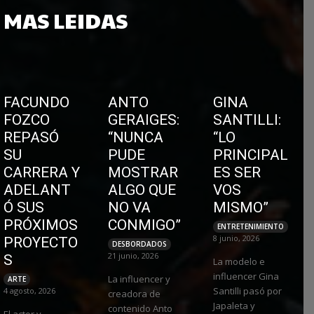
MAS LEIDAS
FACUNDO
ANTO
GINA
FOZCO
GERAIGES:
SANTILLI:
REPASÓ
“NUNCA
“LO
SU
PUDE
PRINCIPAL
CARRERA Y
MOSTRAR
ES SER
ADELANT
ALGO QUE
VOS
Ó SUS
NO VA
MISMO”
PRÓXIMOS
CONMIGO”
ENTRETENIMIENTO
8 junio, 2026
PROYECTO
DESBORDADOS
21 junio, 2026
S
La modelo e
influencer Gina
La influencer y
ARTE
Santilli pasó por
4 agosto, 2026
creadora de
Japaleta y
contenido Anto
El actor y