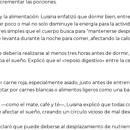
ncrementar las porciones.
 la alimentación. Luisina enfatizó que dormir bien, entr
r poco o mal no solo disminuye la energía para la activi
es simples que el cuerpo busca para “mantenerse despie
levanta durante la noche para comer, afectando la cali
debería realizarse al menos tres horas antes de dormir, c
pa el sueño. Explicó que el «reposo digestivo» entre la 
er carne roja, especialmente asado, justo antes de entre
ar por carnes blancas o alimentos ligeros como una bana
no —como el mate, café y té—, Luisina explicó que todas c
afectar el sueño, creando un círculo vicioso de mal des
sta aclaró que puede deberse al desplazamiento de nutrie