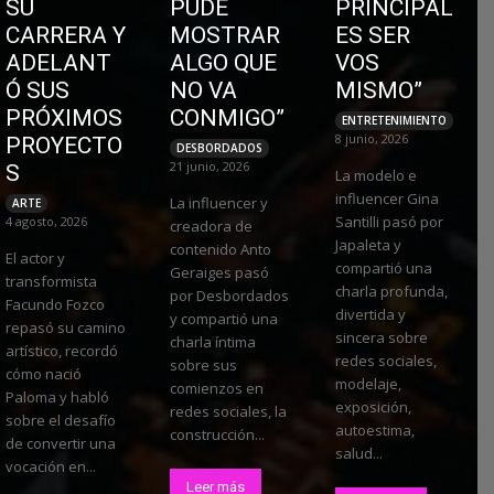
SU
PUDE
PRINCIPAL
CARRERA Y
MOSTRAR
ES SER
ADELANT
ALGO QUE
VOS
Ó SUS
NO VA
MISMO”
PRÓXIMOS
CONMIGO”
ENTRETENIMIENTO
8 junio, 2026
PROYECTO
DESBORDADOS
21 junio, 2026
S
La modelo e
influencer Gina
La influencer y
ARTE
Santilli pasó por
4 agosto, 2026
creadora de
Japaleta y
contenido Anto
El actor y
compartió una
Geraiges pasó
transformista
charla profunda,
por Desbordados
Facundo Fozco
divertida y
y compartió una
repasó su camino
sincera sobre
charla íntima
artístico, recordó
redes sociales,
sobre sus
cómo nació
modelaje,
comienzos en
Paloma y habló
exposición,
redes sociales, la
sobre el desafío
autoestima,
construcción...
de convertir una
salud...
vocación en...
Leer más