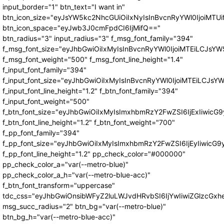
input_border="1" btn_text="I want in"
btn_icon_size="eyJsYW5kc2NhcGUiOiIxNyIsInBvcnRyYWl0IjoiMTUi
btn_icon_space="eyJwb3J0cmFpdCI6IjMifQ=="
btn_radius="3" input_radius="3" f_msg_font_family="394"
f_msg_font_size="eyJhbGwiOiIxMyIsInBvcnRyYWl0IjoiMTEiLCJsY
f_msg_font_weight="500" f_msg_font_line_height="1.4"
f_input_font_family="394"
f_input_font_size="eyJhbGwiOiIxMyIsInBvcnRyYWl0IjoiMTEiLCJs
f_input_font_line_height="1.2" f_btn_font_family="394"
f_input_font_weight="500"
f_btn_font_size="eyJhbGwiOiIxMyIsImxhbmRzY2FwZSI6IjExIiwic
f_btn_font_line_height="1.2" f_btn_font_weight="700"
f_pp_font_family="394"
f_pp_font_size="eyJhbGwiOiIxMyIsImxhbmRzY2FwZSI6IjEyIiwicG
f_pp_font_line_height="1.2" pp_check_color="#000000"
pp_check_color_a="var(--metro-blue)"
pp_check_color_a_h="var(--metro-blue-acc)"
f_btn_font_transform="uppercase"
tdc_css="eyJhbGwiOnsibWFyZ2luLWJvdHRvbSI6IjYwIiwiZGlzcG
msg_succ_radius="2" btn_bg="var(--metro-blue)"
btn_bg_h="var(--metro-blue-acc)"