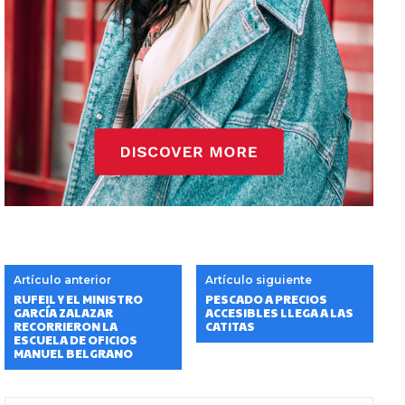
Artículo anterior
Artículo siguiente
RUFEIL Y EL MINISTRO
PESCADO A PRECIOS
GARCÍA ZALAZAR
ACCESIBLES LLEGA A LAS
RECORRIERON LA
CATITAS
ESCUELA DE OFICIOS
MANUEL BELGRANO