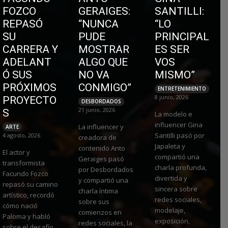
FOZCO
GERAIGES:
SANTILLI:
REPASÓ
“NUNCA
“LO
SU
PUDE
PRINCIPAL
CARRERA Y
MOSTRAR
ES SER
ADELANT
ALGO QUE
VOS
Ó SUS
NO VA
MISMO”
PRÓXIMOS
CONMIGO”
ENTRETENIMIENTO
8 junio, 2026
PROYECTO
DESBORDADOS
21 junio, 2026
S
La modelo e
influencer Gina
La influencer y
ARTE
Santilli pasó por
4 agosto, 2026
creadora de
Japaleta y
contenido Anto
El actor y
compartió una
Geraiges pasó
transformista
charla profunda,
por Desbordados
Facundo Fozco
divertida y
y compartió una
repasó su camino
sincera sobre
charla íntima
artístico, recordó
redes sociales,
sobre sus
cómo nació
modelaje,
comienzos en
Paloma y habló
exposición,
redes sociales, la
sobre el desafío