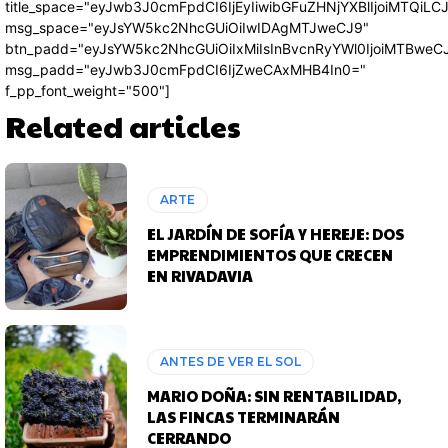
title_space="eyJwb3J0cmFpdCI6IjEyIiwibGFuZHNjYXBlIjoiMTQiLC
msg_space="eyJsYW5kc2NhcGUiOiIwIDAgMTJweCJ9"
btn_padd="eyJsYW5kc2NhcGUiOiIxMiIsInBvcnRyYWl0IjoiMTBweC
msg_padd="eyJwb3J0cmFpdCI6IjZweCAxMHB4In0="
f_pp_font_weight="500"]
Related articles
ARTE
EL JARDÍN DE SOFÍA Y HEREJE: DOS
EMPRENDIMIENTOS QUE CRECEN
EN RIVADAVIA
ANTES DE VER EL SOL
MARIO DOÑA: SIN RENTABILIDAD,
LAS FINCAS TERMINARÁN
CERRANDO