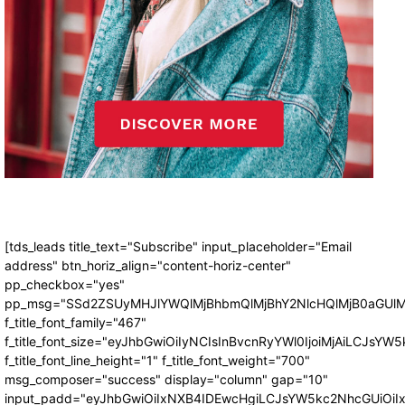
[tds_leads title_text="Subscribe" input_placeholder="Email
address" btn_horiz_align="content-horiz-center"
pp_checkbox="yes"
pp_msg="SSd2ZSUyMHJlYWQlMjBhbmQlMjBhY2NlcHQlMjB0aGUlM
f_title_font_family="467"
f_title_font_size="eyJhbGwiOiIyNCIsInBvcnRyYWl0IjoiMjAiLCJsYW5
f_title_font_line_height="1" f_title_font_weight="700"
msg_composer="success" display="column" gap="10"
input_padd="eyJhbGwiOiIxNXB4IDEwcHgiLCJsYW5kc2NhcGUiOiI