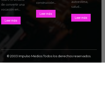
autoestima,
construcción...
de convertir una
salud...
vocación en...
Leer más
Leer más
Leer más
© 2003 Impulso Medios Todos los derechos reservados.