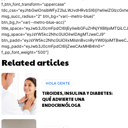
f_btn_font_transform="uppercase"
tdc_css="eyJhbGwiOnsibWFyZ2luLWJvdHRvbSI6IjYwIiwiZGlzcG
msg_succ_radius="2" btn_bg="var(--metro-blue)"
btn_bg_h="var(--metro-blue-acc)"
title_space="eyJwb3J0cmFpdCI6IjEyIiwibGFuZHNjYXBlIjoiMTQiLC
msg_space="eyJsYW5kc2NhcGUiOiIwIDAgMTJweCJ9"
btn_padd="eyJsYW5kc2NhcGUiOiIxMiIsInBvcnRyYWl0IjoiMTBweC
msg_padd="eyJwb3J0cmFpdCI6IjZweCAxMHB4In0="
f_pp_font_weight="500"]
Related articles
HOLA GENTE
TIROIDES, INSULINA Y DIABETES:
QUÉ ADVIERTE UNA
ENDOCRINÓLOGA