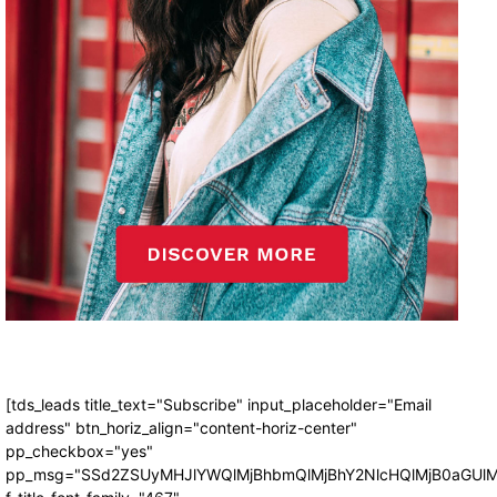
[tds_leads title_text="Subscribe" input_placeholder="Email
address" btn_horiz_align="content-horiz-center"
pp_checkbox="yes"
pp_msg="SSd2ZSUyMHJlYWQlMjBhbmQlMjBhY2NlcHQlMjB0aGUlM