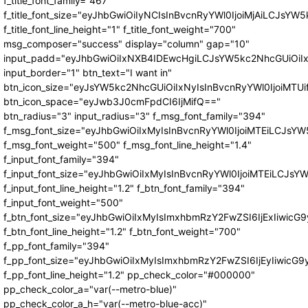
f_title_font_family="467"
f_title_font_size="eyJhbGwiOiIyNCIsInBvcnRyYWl0IjoiMjAiLCJsYW5
f_title_font_line_height="1" f_title_font_weight="700"
msg_composer="success" display="column" gap="10"
input_padd="eyJhbGwiOiIxNXB4IDEwcHgiLCJsYW5kc2NhcGUiOiI
input_border="1" btn_text="I want in"
btn_icon_size="eyJsYW5kc2NhcGUiOiIxNyIsInBvcnRyYWl0IjoiMTUi
btn_icon_space="eyJwb3J0cmFpdCI6IjMifQ=="
btn_radius="3" input_radius="3" f_msg_font_family="394"
f_msg_font_size="eyJhbGwiOiIxMyIsInBvcnRyYWl0IjoiMTEiLCJsY
f_msg_font_weight="500" f_msg_font_line_height="1.4"
f_input_font_family="394"
f_input_font_size="eyJhbGwiOiIxMyIsInBvcnRyYWl0IjoiMTEiLCJs
f_input_font_line_height="1.2" f_btn_font_family="394"
f_input_font_weight="500"
f_btn_font_size="eyJhbGwiOiIxMyIsImxhbmRzY2FwZSI6IjExIiwic
f_btn_font_line_height="1.2" f_btn_font_weight="700"
f_pp_font_family="394"
f_pp_font_size="eyJhbGwiOiIxMyIsImxhbmRzY2FwZSI6IjEyIiwicG
f_pp_font_line_height="1.2" pp_check_color="#000000"
pp_check_color_a="var(--metro-blue)"
pp_check_color_a_h="var(--metro-blue-acc)"