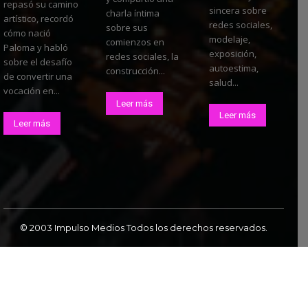
repasó su camino
sincera sobre
charla íntima
artístico, recordó
redes sociales,
sobre sus
cómo nació
modelaje,
comienzos en
Paloma y habló
exposición,
redes sociales, la
sobre el desafío
autoestima,
construcción...
de convertir una
salud...
vocación en...
Leer más
Leer más
Leer más
© 2003 Impulso Medios Todos los derechos reservados.