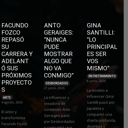
FACUNDO
ANTO
GINA
FOZCO
GERAIGES:
SANTILLI:
REPASÓ
“NUNCA
“LO
SU
PUDE
PRINCIPAL
CARRERA Y
MOSTRAR
ES SER
ADELANT
ALGO QUE
VOS
Ó SUS
NO VA
MISMO”
PRÓXIMOS
CONMIGO”
ENTRETENIMIENTO
8 junio, 2026
PROYECTO
DESBORDADOS
21 junio, 2026
S
La modelo e
influencer Gina
La influencer y
ARTE
Santilli pasó por
4 agosto, 2026
creadora de
Japaleta y
contenido Anto
El actor y
compartió una
Geraiges pasó
transformista
charla profunda,
por Desbordados
Facundo Fozco
divertida y
y compartió una