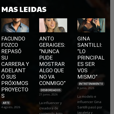
MAS LEIDAS
FACUNDO
ANTO
GINA
FOZCO
GERAIGES:
SANTILLI:
REPASÓ
“NUNCA
“LO
SU
PUDE
PRINCIPAL
CARRERA Y
MOSTRAR
ES SER
ADELANT
ALGO QUE
VOS
Ó SUS
NO VA
MISMO”
PRÓXIMOS
CONMIGO”
ENTRETENIMIENTO
8 junio, 2026
PROYECTO
DESBORDADOS
21 junio, 2026
S
La modelo e
influencer Gina
La influencer y
ARTE
Santilli pasó por
4 agosto, 2026
creadora de
Japaleta y
contenido Anto