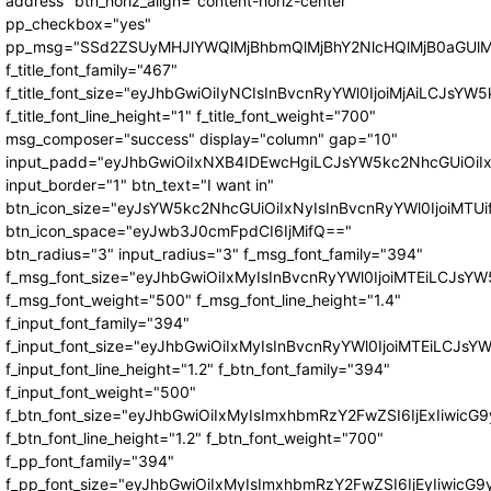
address" btn_horiz_align="content-horiz-center"
pp_checkbox="yes"
pp_msg="SSd2ZSUyMHJlYWQlMjBhbmQlMjBhY2NlcHQlMjB0aGUlM
f_title_font_family="467"
f_title_font_size="eyJhbGwiOiIyNCIsInBvcnRyYWl0IjoiMjAiLCJsYW5
f_title_font_line_height="1" f_title_font_weight="700"
msg_composer="success" display="column" gap="10"
input_padd="eyJhbGwiOiIxNXB4IDEwcHgiLCJsYW5kc2NhcGUiOiI
input_border="1" btn_text="I want in"
btn_icon_size="eyJsYW5kc2NhcGUiOiIxNyIsInBvcnRyYWl0IjoiMTUi
btn_icon_space="eyJwb3J0cmFpdCI6IjMifQ=="
btn_radius="3" input_radius="3" f_msg_font_family="394"
f_msg_font_size="eyJhbGwiOiIxMyIsInBvcnRyYWl0IjoiMTEiLCJsY
f_msg_font_weight="500" f_msg_font_line_height="1.4"
f_input_font_family="394"
f_input_font_size="eyJhbGwiOiIxMyIsInBvcnRyYWl0IjoiMTEiLCJs
f_input_font_line_height="1.2" f_btn_font_family="394"
f_input_font_weight="500"
f_btn_font_size="eyJhbGwiOiIxMyIsImxhbmRzY2FwZSI6IjExIiwic
f_btn_font_line_height="1.2" f_btn_font_weight="700"
f_pp_font_family="394"
f_pp_font_size="eyJhbGwiOiIxMyIsImxhbmRzY2FwZSI6IjEyIiwicG