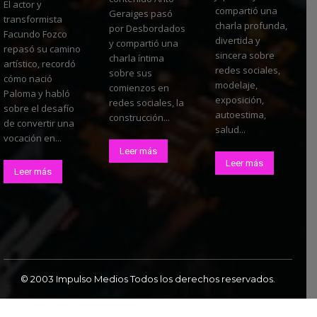
El actor y
compartió una
Geraiges pasó
transformista
charla profunda,
por Desbordados
Facundo Fozco
divertida y
y compartió una
repasó su camino
sincera sobre
charla íntima
artístico, recordó
redes sociales,
sobre sus
cómo nació
modelaje,
comienzos en
Paloma y habló
exposición,
redes sociales, la
sobre el desafío
autoestima,
construcción...
de convertir una
salud...
vocación en...
Leer más
Leer más
Leer más
© 2003 Impulso Medios Todos los derechos reservados.