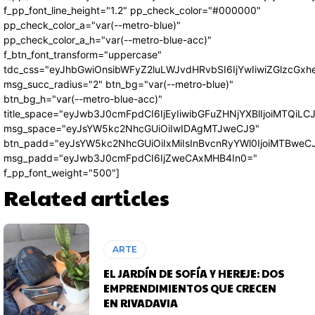
f_pp_font_line_height="1.2" pp_check_color="#000000"
pp_check_color_a="var(--metro-blue)"
pp_check_color_a_h="var(--metro-blue-acc)"
f_btn_font_transform="uppercase"
tdc_css="eyJhbGwiOnsibWFyZ2luLWJvdHRvbSI6IjYwIiwiZGlzcG
msg_succ_radius="2" btn_bg="var(--metro-blue)"
btn_bg_h="var(--metro-blue-acc)"
title_space="eyJwb3J0cmFpdCI6IjEyIiwibGFuZHNjYXBlIjoiMTQiLC
msg_space="eyJsYW5kc2NhcGUiOiIwIDAgMTJweCJ9"
btn_padd="eyJsYW5kc2NhcGUiOiIxMiIsInBvcnRyYWl0IjoiMTBweC
msg_padd="eyJwb3J0cmFpdCI6IjZweCAxMHB4In0="
f_pp_font_weight="500"]
Related articles
ARTE
EL JARDÍN DE SOFÍA Y HEREJE: DOS
EMPRENDIMIENTOS QUE CRECEN
EN RIVADAVIA