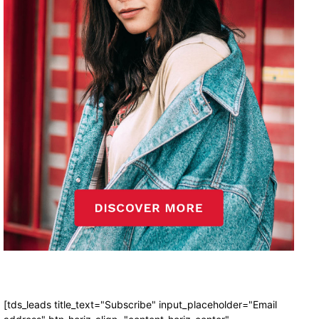
[tds_leads title_text="Subscribe" input_placeholder="Email