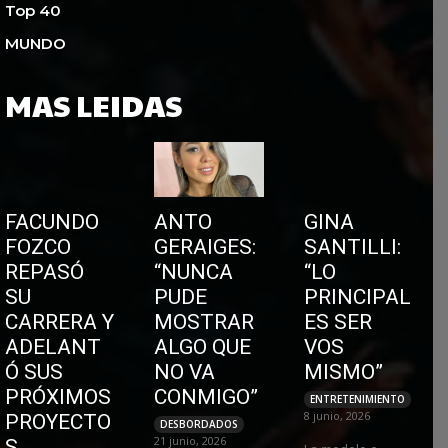
Top 40
MUNDO
MAS LEIDAS
FACUNDO
ANTO
GINA
FOZCO
GERAIGES:
SANTILLI:
REPASÓ
“NUNCA
“LO
SU
PUDE
PRINCIPAL
CARRERA Y
MOSTRAR
ES SER
ADELANT
ALGO QUE
VOS
Ó SUS
NO VA
MISMO”
PRÓXIMOS
CONMIGO”
ENTRETENIMIENTO
8 junio, 2026
PROYECTO
DESBORDADOS
21 junio, 2026
S