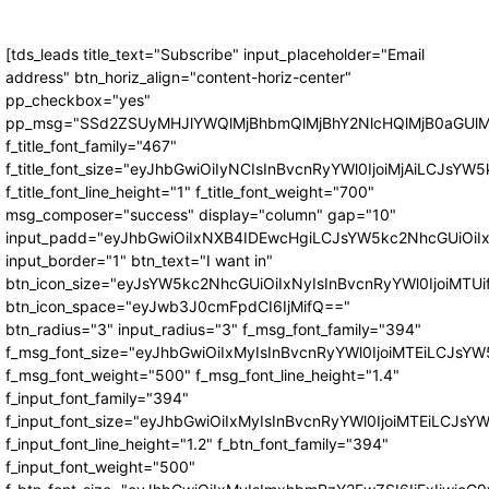
[tds_leads title_text="Subscribe" input_placeholder="Email
address" btn_horiz_align="content-horiz-center"
pp_checkbox="yes"
pp_msg="SSd2ZSUyMHJlYWQlMjBhbmQlMjBhY2NlcHQlMjB0aGUlM
f_title_font_family="467"
f_title_font_size="eyJhbGwiOiIyNCIsInBvcnRyYWl0IjoiMjAiLCJsYW5
f_title_font_line_height="1" f_title_font_weight="700"
msg_composer="success" display="column" gap="10"
input_padd="eyJhbGwiOiIxNXB4IDEwcHgiLCJsYW5kc2NhcGUiOiI
input_border="1" btn_text="I want in"
btn_icon_size="eyJsYW5kc2NhcGUiOiIxNyIsInBvcnRyYWl0IjoiMTUi
btn_icon_space="eyJwb3J0cmFpdCI6IjMifQ=="
btn_radius="3" input_radius="3" f_msg_font_family="394"
f_msg_font_size="eyJhbGwiOiIxMyIsInBvcnRyYWl0IjoiMTEiLCJsY
f_msg_font_weight="500" f_msg_font_line_height="1.4"
f_input_font_family="394"
f_input_font_size="eyJhbGwiOiIxMyIsInBvcnRyYWl0IjoiMTEiLCJs
f_input_font_line_height="1.2" f_btn_font_family="394"
f_input_font_weight="500"