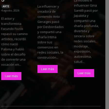
La modelo e
influencer Gina
La influencer y
ARTE
Santilli pasó por
4 agosto, 2026
creadora de
Japaleta y
contenido Anto
El actor y
compartió una
Geraiges pasó
transformista
charla profunda,
por Desbordados
Facundo Fozco
divertida y
y compartió una
repasó su camino
sincera sobre
charla íntima
artístico, recordó
redes sociales,
sobre sus
cómo nació
modelaje,
comienzos en
Paloma y habló
exposición,
redes sociales, la
sobre el desafío
autoestima,
construcción...
de convertir una
salud...
vocación en...
Leer más
Leer más
Leer más