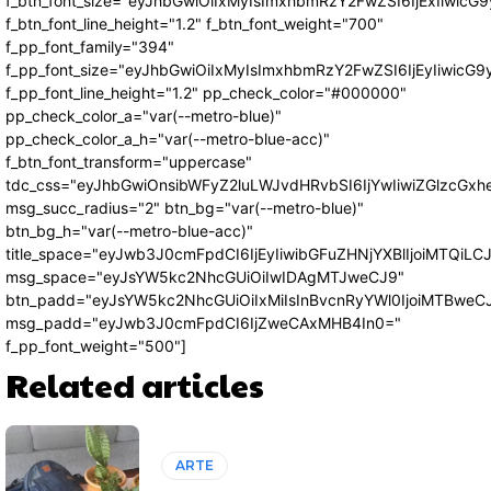
f_btn_font_size="eyJhbGwiOiIxMyIsImxhbmRzY2FwZSI6IjExIiwic
f_btn_font_line_height="1.2" f_btn_font_weight="700"
f_pp_font_family="394"
f_pp_font_size="eyJhbGwiOiIxMyIsImxhbmRzY2FwZSI6IjEyIiwicG
f_pp_font_line_height="1.2" pp_check_color="#000000"
pp_check_color_a="var(--metro-blue)"
pp_check_color_a_h="var(--metro-blue-acc)"
f_btn_font_transform="uppercase"
tdc_css="eyJhbGwiOnsibWFyZ2luLWJvdHRvbSI6IjYwIiwiZGlzcG
msg_succ_radius="2" btn_bg="var(--metro-blue)"
btn_bg_h="var(--metro-blue-acc)"
title_space="eyJwb3J0cmFpdCI6IjEyIiwibGFuZHNjYXBlIjoiMTQiLC
msg_space="eyJsYW5kc2NhcGUiOiIwIDAgMTJweCJ9"
btn_padd="eyJsYW5kc2NhcGUiOiIxMiIsInBvcnRyYWl0IjoiMTBweC
msg_padd="eyJwb3J0cmFpdCI6IjZweCAxMHB4In0="
f_pp_font_weight="500"]
Related articles
ARTE