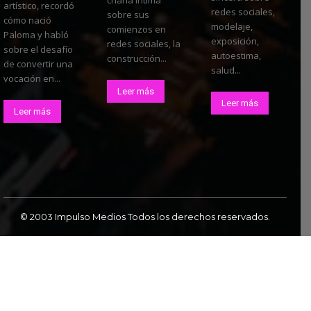
charla íntima
artístico, recordó
redes sociales,
sobre sus
cómo nació
modelaje,
comienzos en
Paloma y habló
exposición,
redes sociales, la
sobre el desafío
autoestima,
construcción...
de convertir una
salud...
vocación en...
Leer más
Leer más
Leer más
© 2003 Impulso Medios Todos los derechos reservados.