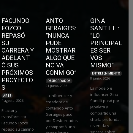
FACUNDO
ANTO
GINA
FOZCO
GERAIGES:
SANTILLI:
REPASÓ
“NUNCA
“LO
SU
PUDE
PRINCIPAL
CARRERA Y
MOSTRAR
ES SER
ADELANT
ALGO QUE
VOS
Ó SUS
NO VA
MISMO”
PRÓXIMOS
CONMIGO”
ENTRETENIMIENTO
8 junio, 2026
PROYECTO
DESBORDADOS
21 junio, 2026
S
La modelo e
influencer Gina
La influencer y
ARTE
Santilli pasó por
4 agosto, 2026
creadora de
Japaleta y
contenido Anto
El actor y
compartió una
Geraiges pasó
transformista
charla profunda,
por Desbordados
Facundo Fozco
divertida y
y compartió una
repasó su camino
sincera sobre