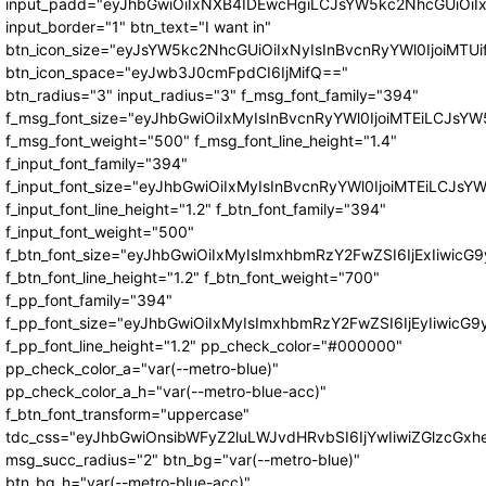
input_padd="eyJhbGwiOiIxNXB4IDEwcHgiLCJsYW5kc2NhcGUiOiI
input_border="1" btn_text="I want in"
btn_icon_size="eyJsYW5kc2NhcGUiOiIxNyIsInBvcnRyYWl0IjoiMTUi
btn_icon_space="eyJwb3J0cmFpdCI6IjMifQ=="
btn_radius="3" input_radius="3" f_msg_font_family="394"
f_msg_font_size="eyJhbGwiOiIxMyIsInBvcnRyYWl0IjoiMTEiLCJsY
f_msg_font_weight="500" f_msg_font_line_height="1.4"
f_input_font_family="394"
f_input_font_size="eyJhbGwiOiIxMyIsInBvcnRyYWl0IjoiMTEiLCJs
f_input_font_line_height="1.2" f_btn_font_family="394"
f_input_font_weight="500"
f_btn_font_size="eyJhbGwiOiIxMyIsImxhbmRzY2FwZSI6IjExIiwic
f_btn_font_line_height="1.2" f_btn_font_weight="700"
f_pp_font_family="394"
f_pp_font_size="eyJhbGwiOiIxMyIsImxhbmRzY2FwZSI6IjEyIiwicG
f_pp_font_line_height="1.2" pp_check_color="#000000"
pp_check_color_a="var(--metro-blue)"
pp_check_color_a_h="var(--metro-blue-acc)"
f_btn_font_transform="uppercase"
tdc_css="eyJhbGwiOnsibWFyZ2luLWJvdHRvbSI6IjYwIiwiZGlzcG
msg_succ_radius="2" btn_bg="var(--metro-blue)"
btn_bg_h="var(--metro-blue-acc)"