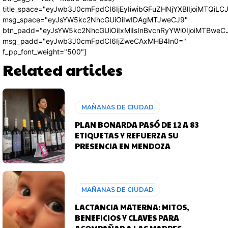
title_space="eyJwb3J0cmFpdCI6IjEyIiwibGFuZHNjYXBlIjoiMTQiLC
msg_space="eyJsYW5kc2NhcGUiOiIwIDAgMTJweCJ9"
btn_padd="eyJsYW5kc2NhcGUiOiIxMiIsInBvcnRyYWl0IjoiMTBweC
msg_padd="eyJwb3J0cmFpdCI6IjZweCAxMHB4In0="
f_pp_font_weight="500"]
Related articles
MAÑANAS DE CIUDAD
PLAN BONARDA PASÓ DE 12 A 83
ETIQUETAS Y REFUERZA SU
PRESENCIA EN MENDOZA
MAÑANAS DE CIUDAD
LACTANCIA MATERNA: MITOS,
BENEFICIOS Y CLAVES PARA