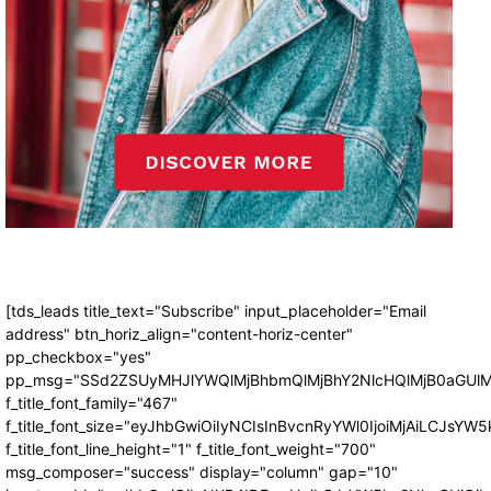
[tds_leads title_text="Subscribe" input_placeholder="Email
address" btn_horiz_align="content-horiz-center"
pp_checkbox="yes"
pp_msg="SSd2ZSUyMHJlYWQlMjBhbmQlMjBhY2NlcHQlMjB0aGUlM
f_title_font_family="467"
f_title_font_size="eyJhbGwiOiIyNCIsInBvcnRyYWl0IjoiMjAiLCJsYW5
f_title_font_line_height="1" f_title_font_weight="700"
msg_composer="success" display="column" gap="10"