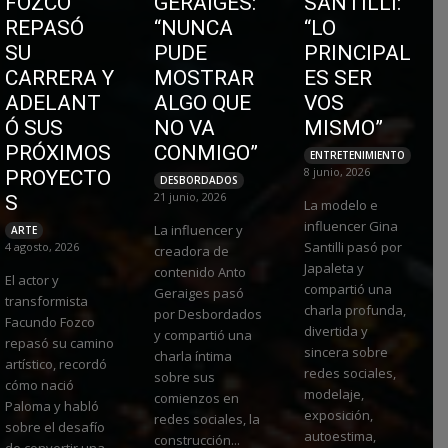
FOZCO
GERAIGES:
SANTILLI:
REPASÓ
“NUNCA
“LO
SU
PUDE
PRINCIPAL
CARRERA Y
MOSTRAR
ES SER
ADELANT
ALGO QUE
VOS
Ó SUS
NO VA
MISMO”
PRÓXIMOS
CONMIGO”
ENTRETENIMIENTO
8 junio, 2026
PROYECTO
DESBORDADOS
21 junio, 2026
S
La modelo e
influencer Gina
La influencer y
ARTE
Santilli pasó por
4 agosto, 2026
creadora de
Japaleta y
contenido Anto
El actor y
compartió una
Geraiges pasó
transformista
charla profunda,
por Desbordados
Facundo Fozco
divertida y
y compartió una
repasó su camino
sincera sobre
charla íntima
artístico, recordó
redes sociales,
sobre sus
cómo nació
modelaje,
comienzos en
Paloma y habló
exposición,
redes sociales, la
sobre el desafío
autoestima,
construcción...