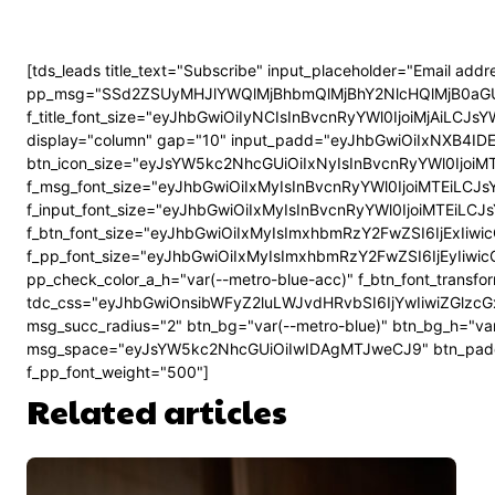
[tds_leads title_text="Subscribe" input_placeholder="Email add
pp_msg="SSd2ZSUyMHJlYWQlMjBhbmQlMjBhY2NlcHQlMjB0aGUlM
f_title_font_size="eyJhbGwiOiIyNCIsInBvcnRyYWl0IjoiMjAiLCJsYW
display="column" gap="10" input_padd="eyJhbGwiOiIxNXB4ID
btn_icon_size="eyJsYW5kc2NhcGUiOiIxNyIsInBvcnRyYWl0IjoiMT
f_msg_font_size="eyJhbGwiOiIxMyIsInBvcnRyYWl0IjoiMTEiLCJsYW
f_input_font_size="eyJhbGwiOiIxMyIsInBvcnRyYWl0IjoiMTEiLCJsY
f_btn_font_size="eyJhbGwiOiIxMyIsImxhbmRzY2FwZSI6IjExIiwicG
f_pp_font_size="eyJhbGwiOiIxMyIsImxhbmRzY2FwZSI6IjEyIiwicG
pp_check_color_a_h="var(--metro-blue-acc)" f_btn_font_transf
tdc_css="eyJhbGwiOnsibWFyZ2luLWJvdHRvbSI6IjYwIiwiZGl
msg_succ_radius="2" btn_bg="var(--metro-blue)" btn_bg_h="v
msg_space="eyJsYW5kc2NhcGUiOiIwIDAgMTJweCJ9" btn_pad
f_pp_font_weight="500"]
Related articles