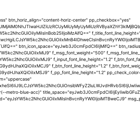
ress" btn_horiz_align="content-horiz-center" pp_checkbox="yes"
jAlM0NhJTIwaHJlZiUzRCUyMiUyMyUyMiUzRVByaXZhY3klMjBQb2xpY
5kc2NhcGUiOiIyMiIsInBob25lIjoiMzAifQ==" f_title_font_line_height
EwcHgiLCJsYW5kc2NhcGUiOiIxMnB4IDhweCIsInBvcnRyYWl0IjoiMTBweC
UifQ==" btn_icon_space="eyJwb3J0cmFpdCI6IjMifQ==" btn_radius="
5kc2NhcGUiOiIxMiJ9" f_msg_font_weight="500" f_msg_font_line_he
W5kc2NhcGUiOiIxMiJ9" f_input_font_line_height="1.2" f_btn_font_f
9ydHJhaXQiOiIxMCJ9" f_btn_font_line_height="1.2" f_btn_font_wei
9ydHJhaXQiOiIxMSJ9" f_pp_font_line_height="1.2" pp_check_color
orm="uppercase"
zcGxheSI6IiJ9LCJsYW5kc2NhcGUiOnsibWFyZ2luLWJvdHRvbSI6IjU
ar(--metro-blue-acc)" title_space="eyJwb3J0cmFpdCI6IjEyIiwibGF
d="eyJsYW5kc2NhcGUiOiIxMiIsInBvcnRyYWl0IjoiMTBweCJ9" msg