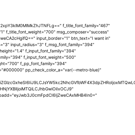
3klM0MlMkZhJTNFLg==" f_title_font_family="467"
="1" f_title_font_weight="700" msg_composer="success"
A2cHgifQ==" input_border="1" btn_text="I want in"
3" input_radius="3" f_msg_font_family="394"
ight="1.4" f_input_font_family="394"
amily="394" f_input_font_weight="500"
ght="700" f_pp_font_family="394"
="#000000" pp_check_color_a="var(--metro-blue)"
wIiwiZGlzcGxheSI6IiJ9LCJsYW5kc2NhcGVfbWF4X3dpZHRoIjoxMTQ
uZHNjYXBlIjoiMTQiLCJhbGwiOiIxOCJ9"
_padd="eyJwb3J0cmFpdCI6IjZweCAxMHB4In0="