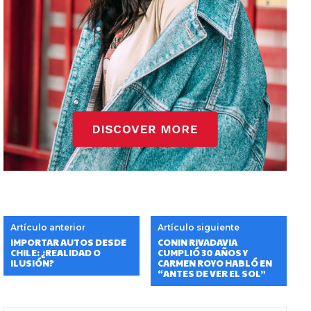
Artículo anterior
Artículo siguiente
IMPORTAR AUTOS DESDE
CONIN RIVADAVIA
CHILE: ¿REALIDAD O
CUMPLIÓ 30 AÑOS Y
ILUSIÓN?
CARMEN ROYO HABLÓ EN
“ANTES DE VER EL SOL”