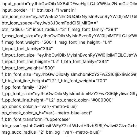
input_padd="eyJhbGwiOiIxNXB4IDEwcHgiLCJsYW5kc2NhcGUiOiI
input_border="1" btn_text="I want in"
btn_icon_size="eyJsYW5kc2NhcGUiOiIxNyIsInBvcnRyYWl0IjoiMTUi
btn_icon_space="eyJwb3J0cmFpdCI6IjMifQ=="
btn_radius="3" input_radius="3" f_msg_font_family="394"
f_msg_font_size="eyJhbGwiOiIxMyIsInBvcnRyYWl0IjoiMTEiLCJsY
f_msg_font_weight="500" f_msg_font_line_height="1.4"
f_input_font_family="394"
f_input_font_size="eyJhbGwiOiIxMyIsInBvcnRyYWl0IjoiMTEiLCJs
f_input_font_line_height="1.2" f_btn_font_family="394"
f_input_font_weight="500"
f_btn_font_size="eyJhbGwiOiIxMyIsImxhbmRzY2FwZSI6IjExIiwic
f_btn_font_line_height="1.2" f_btn_font_weight="700"
f_pp_font_family="394"
f_pp_font_size="eyJhbGwiOiIxMyIsImxhbmRzY2FwZSI6IjEyIiwicG
f_pp_font_line_height="1.2" pp_check_color="#000000"
pp_check_color_a="var(--metro-blue)"
pp_check_color_a_h="var(--metro-blue-acc)"
f_btn_font_transform="uppercase"
tdc_css="eyJhbGwiOnsibWFyZ2luLWJvdHRvbSI6IjYwIiwiZGlzcG
msg_succ_radius="2" btn_bg="var(--metro-blue)"