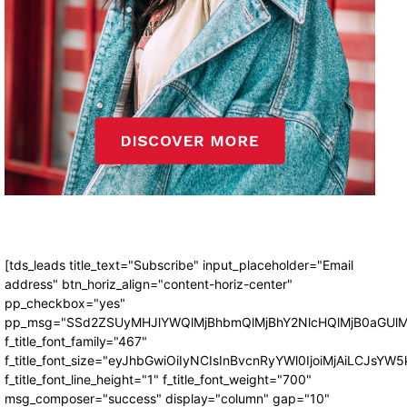
[tds_leads title_text="Subscribe" input_placeholder="Email
address" btn_horiz_align="content-horiz-center"
pp_checkbox="yes"
pp_msg="SSd2ZSUyMHJlYWQlMjBhbmQlMjBhY2NlcHQlMjB0aGUlM
f_title_font_family="467"
f_title_font_size="eyJhbGwiOiIyNCIsInBvcnRyYWl0IjoiMjAiLCJsYW5
f_title_font_line_height="1" f_title_font_weight="700"
msg_composer="success" display="column" gap="10"