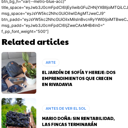
btn_bg_h="var(--metro-blue-acc)"
title_space="eyJwb3J0cmFpdCI6IjEyIiwibGFuZHNjYXBlIjoiMTQiLC
msg_space="eyJsYW5kc2NhcGUiOiIwIDAgMTJweCJ9"
btn_padd="eyJsYW5kc2NhcGUiOiIxMiIsInBvcnRyYWl0IjoiMTBweC
msg_padd="eyJwb3J0cmFpdCI6IjZweCAxMHB4In0="
f_pp_font_weight="500"]
Related articles
ARTE
EL JARDÍN DE SOFÍA Y HEREJE: DOS
EMPRENDIMIENTOS QUE CRECEN
EN RIVADAVIA
ANTES DE VER EL SOL
MARIO DOÑA: SIN RENTABILIDAD,
LAS FINCAS TERMINARÁN