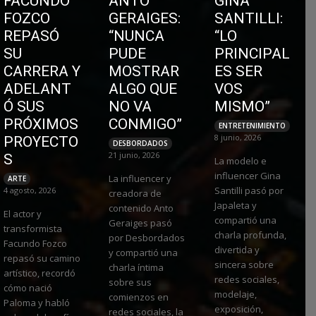
FACUNDO
ANTO
GINA
FOZCO
GERAIGES:
SANTILLI:
REPASÓ
“NUNCA
“LO
SU
PUDE
PRINCIPAL
CARRERA Y
MOSTRAR
ES SER
ADELANT
ALGO QUE
VOS
Ó SUS
NO VA
MISMO”
PRÓXIMOS
CONMIGO”
ENTRETENIMIENTO
8 junio, 2026
PROYECTO
DESBORDADOS
21 junio, 2026
S
La modelo e
influencer Gina
La influencer y
ARTE
Santilli pasó por
4 agosto, 2026
creadora de
Japaleta y
contenido Anto
El actor y
compartió una
Geraiges pasó
transformista
charla profunda,
por Desbordados
Facundo Fozco
divertida y
y compartió una
repasó su camino
sincera sobre
charla íntima
artístico, recordó
redes sociales,
sobre sus
cómo nació
modelaje,
comienzos en
Paloma y habló
exposición,
redes sociales, la