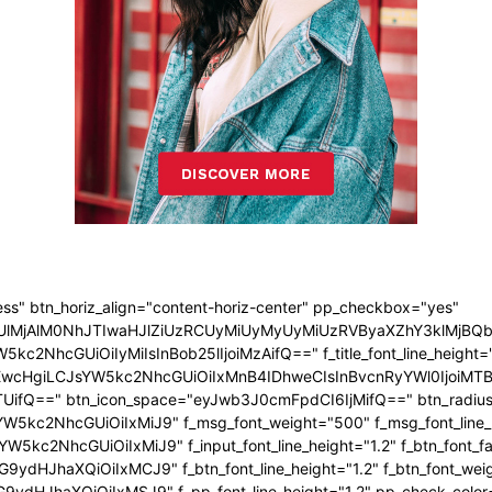
ress" btn_horiz_align="content-horiz-center" pp_checkbox="yes"
jAlM0NhJTIwaHJlZiUzRCUyMiUyMyUyMiUzRVByaXZhY3klMjBQb2xpY
5kc2NhcGUiOiIyMiIsInBob25lIjoiMzAifQ==" f_title_font_line_height
EwcHgiLCJsYW5kc2NhcGUiOiIxMnB4IDhweCIsInBvcnRyYWl0IjoiMTBweC
UifQ==" btn_icon_space="eyJwb3J0cmFpdCI6IjMifQ==" btn_radius="
5kc2NhcGUiOiIxMiJ9" f_msg_font_weight="500" f_msg_font_line_he
W5kc2NhcGUiOiIxMiJ9" f_input_font_line_height="1.2" f_btn_font_f
9ydHJhaXQiOiIxMCJ9" f_btn_font_line_height="1.2" f_btn_font_wei
9ydHJhaXQiOiIxMSJ9" f_pp_font_line_height="1.2" pp_check_color