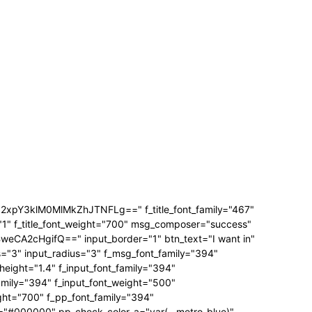
3klM0MlMkZhJTNFLg==" f_title_font_family="467"
="1" f_title_font_weight="700" msg_composer="success"
A2cHgifQ==" input_border="1" btn_text="I want in"
3" input_radius="3" f_msg_font_family="394"
ight="1.4" f_input_font_family="394"
amily="394" f_input_font_weight="500"
ght="700" f_pp_font_family="394"
="#000000" pp_check_color_a="var(--metro-blue)"