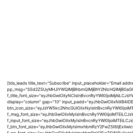
[tds_leads title_text="Subscribe" input_placeholder="Email add
pp_msg="SSd2ZSUyMHJlYWQlMjBhbmQlMjBhY2NlcHQlMjB0aGUlM
f_title_font_size="eyJhbGwiOiIyNCIsInBvcnRyYWl0IjoiMjAiLCJsYW
display="column" gap="10" input_padd="eyJhbGwiOiIxNXB4ID
btn_icon_size="eyJsYW5kc2NhcGUiOiIxNyIsInBvcnRyYWl0IjoiMT
f_msg_font_size="eyJhbGwiOiIxMyIsInBvcnRyYWl0IjoiMTEiLCJsYW
f_input_font_size="eyJhbGwiOiIxMyIsInBvcnRyYWl0IjoiMTEiLCJsY
f_btn_font_size="eyJhbGwiOiIxMyIsImxhbmRzY2FwZSI6IjExIiwicG
f_pp_font_size="eyJhbGwiOiIxMyIsImxhbmRzY2FwZSI6IjEyIiwicG