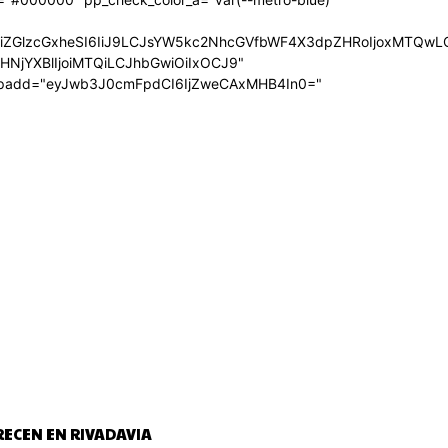
wIiwiZGlzcGxheSI6IiJ9LCJsYW5kc2NhcGVfbWF4X3dpZHRoIjoxMTQ
uZHNjYXBlIjoiMTQiLCJhbGwiOiIxOCJ9"
_padd="eyJwb3J0cmFpdCI6IjZweCAxMHB4In0="
RECEN EN RIVADAVIA