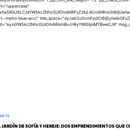
orm="uppercase"
zcGxheSI6IiJ9LCJsYW5kc2NhcGUiOnsibWFyZ2luLWJvdHRvbSI6IjU
ar(--metro-blue-acc)" title_space="eyJwb3J0cmFpdCI6IjEyIiwibGF
d="eyJsYW5kc2NhcGUiOiIxMiIsInBvcnRyYWl0IjoiMTBweCJ9" msg
ARTE
L JARDÍN DE SOFÍA Y HEREJE: DOS EMPRENDIMIENTOS QUE C