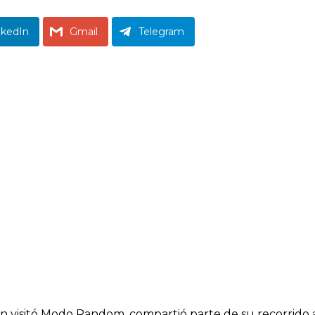
nkedIn
Gmail
Telegram
 visitó Modo Random, compartió parte de su recorrido ar