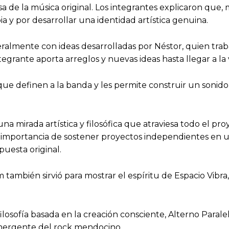
a de la música original. Los integrantes explicaron que, 
ia y por desarrollar una identidad artística genuina.
lmente con ideas desarrolladas por Néstor, quien trabaja
egrante aporta arreglos y nuevas ideas hasta llegar a la v
que definen a la banda y les permite construir un sonido 
na mirada artística y filosófica que atraviesa todo el pro
a importancia de sostener proyectos independientes en
uesta original.
ambién sirvió para mostrar el espíritu de Espacio Vibra, 
filosofía basada en la creación consciente, Alterno Para
emergente del rock mendocino.