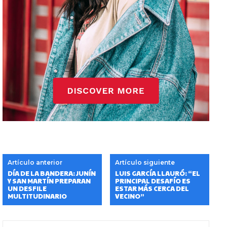
Artículo anterior
Artículo siguiente
DÍA DE LA BANDERA: JUNÍN
LUIS GARCÍA LLAURÓ: “EL
Y SAN MARTÍN PREPARAN
PRINCIPAL DESAFÍO ES
UN DESFILE
ESTAR MÁS CERCA DEL
MULTITUDINARIO
VECINO”