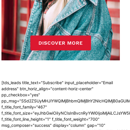
[tds_leads title_text="Subscribe" input_placeholder="Email
address" btn_horiz_align="content-horiz-center"
pp_checkbox="yes"
pp_msg="SSd2ZSUyMHJlYWQlMjBhbmQlMjBhY2NlcHQlMjB0aGUlM
f_title_font_family="467"
f_title_font_size="eyJhbGwiOiIyNCIsInBvcnRyYWl0IjoiMjAiLCJsYW5
f_title_font_line_height="1" f_title_font_weight="700"
msg_composer="success" display="column" gap="10"