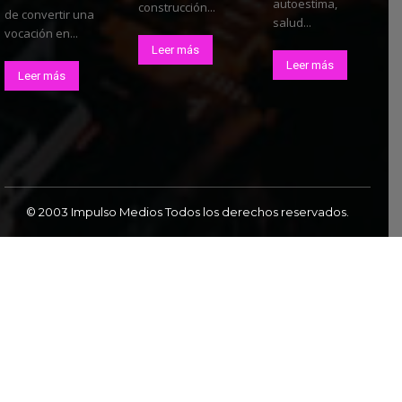
autoestima,
construcción...
de convertir una
salud...
vocación en...
Leer más
Leer más
Leer más
© 2003 Impulso Medios Todos los derechos reservados.