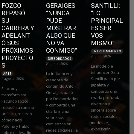
FOZCO
GERAIGES:
SANTILLI:
REPASÓ
“NUNCA
“LO
SU
PUDE
PRINCIPAL
CARRERA Y
MOSTRAR
ES SER
ADELANT
ALGO QUE
VOS
Ó SUS
NO VA
MISMO”
PRÓXIMOS
CONMIGO”
ENTRETENIMIENTO
8 junio, 2026
PROYECTO
DESBORDADOS
21 junio, 2026
S
La modelo e
influencer Gina
La influencer y
ARTE
Santilli pasó por
4 agosto, 2026
creadora de
Japaleta y
contenido Anto
El actor y
compartió una
Geraiges pasó
transformista
charla profunda,
por Desbordados
Facundo Fozco
divertida y
y compartió una
repasó su camino
sincera sobre
charla íntima
artístico, recordó
redes sociales,
sobre sus
cómo nació
modelaje,
comienzos en
Paloma y habló
exposición,
redes sociales, la
sobre el desafío