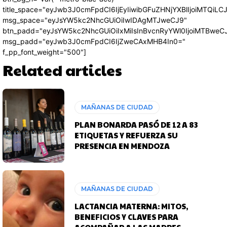
title_space="eyJwb3J0cmFpdCI6IjEyIiwibGFuZHNjYXBlIjoiMTQiLC
msg_space="eyJsYW5kc2NhcGUiOiIwIDAgMTJweCJ9"
btn_padd="eyJsYW5kc2NhcGUiOiIxMiIsInBvcnRyYWl0IjoiMTBweC
msg_padd="eyJwb3J0cmFpdCI6IjZweCAxMHB4In0="
f_pp_font_weight="500"]
Related articles
MAÑANAS DE CIUDAD
PLAN BONARDA PASÓ DE 12 A 83
ETIQUETAS Y REFUERZA SU
PRESENCIA EN MENDOZA
MAÑANAS DE CIUDAD
LACTANCIA MATERNA: MITOS,
BENEFICIOS Y CLAVES PARA