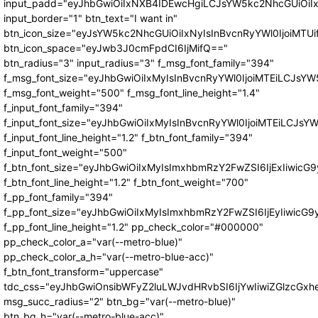
input_padd="eyJhbGwiOiIxNXB4IDEwcHgiLCJsYW5kc2NhcGUiOiI
input_border="1" btn_text="I want in"
btn_icon_size="eyJsYW5kc2NhcGUiOiIxNyIsInBvcnRyYWl0IjoiMTUi
btn_icon_space="eyJwb3J0cmFpdCI6IjMifQ=="
btn_radius="3" input_radius="3" f_msg_font_family="394"
f_msg_font_size="eyJhbGwiOiIxMyIsInBvcnRyYWl0IjoiMTEiLCJsY
f_msg_font_weight="500" f_msg_font_line_height="1.4"
f_input_font_family="394"
f_input_font_size="eyJhbGwiOiIxMyIsInBvcnRyYWl0IjoiMTEiLCJs
f_input_font_line_height="1.2" f_btn_font_family="394"
f_input_font_weight="500"
f_btn_font_size="eyJhbGwiOiIxMyIsImxhbmRzY2FwZSI6IjExIiwic
f_btn_font_line_height="1.2" f_btn_font_weight="700"
f_pp_font_family="394"
f_pp_font_size="eyJhbGwiOiIxMyIsImxhbmRzY2FwZSI6IjEyIiwicG
f_pp_font_line_height="1.2" pp_check_color="#000000"
pp_check_color_a="var(--metro-blue)"
pp_check_color_a_h="var(--metro-blue-acc)"
f_btn_font_transform="uppercase"
tdc_css="eyJhbGwiOnsibWFyZ2luLWJvdHRvbSI6IjYwIiwiZGlzcG
msg_succ_radius="2" btn_bg="var(--metro-blue)"
btn_bg_h="var(--metro-blue-acc)"