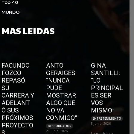
Top 40
MUNDO
MAS LEIDAS
FACUNDO
ANTO
GINA
FOZCO
GERAIGES:
SANTILLI:
REPASÓ
“NUNCA
“LO
SU
PUDE
PRINCIPAL
CARRERA Y
MOSTRAR
ES SER
ADELANT
ALGO QUE
VOS
Ó SUS
NO VA
MISMO”
PRÓXIMOS
CONMIGO”
ENTRETENIMIENTO
8 junio, 2026
PROYECTO
DESBORDADOS
21 junio, 2026
S
La modelo e