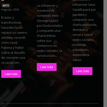
influencer Gina
La influencer y
ARTE
Santilli pasó por
4 agosto, 2026
creadora de
Japaleta y
contenido Anto
El actor y
compartió una
Geraiges pasó
transformista
charla profunda,
por Desbordados
Facundo Fozco
divertida y
y compartió una
repasó su camino
sincera sobre
charla íntima
artístico, recordó
redes sociales,
sobre sus
cómo nació
modelaje,
comienzos en
Paloma y habló
exposición,
redes sociales, la
sobre el desafío
autoestima,
construcción...
de convertir una
salud...
vocación en...
Leer más
Leer más
Leer más