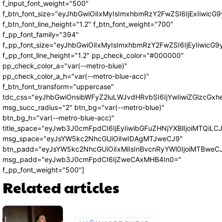
f_input_font_weight="500"
f_btn_font_size="eyJhbGwiOiIxMyIsImxhbmRzY2FwZSI6IjExIiwic
f_btn_font_line_height="1.2" f_btn_font_weight="700"
f_pp_font_family="394"
f_pp_font_size="eyJhbGwiOiIxMyIsImxhbmRzY2FwZSI6IjEyIiwicG
f_pp_font_line_height="1.2" pp_check_color="#000000"
pp_check_color_a="var(--metro-blue)"
pp_check_color_a_h="var(--metro-blue-acc)"
f_btn_font_transform="uppercase"
tdc_css="eyJhbGwiOnsibWFyZ2luLWJvdHRvbSI6IjYwIiwiZGlzcG
msg_succ_radius="2" btn_bg="var(--metro-blue)"
btn_bg_h="var(--metro-blue-acc)"
title_space="eyJwb3J0cmFpdCI6IjEyIiwibGFuZHNjYXBlIjoiMTQiLC
msg_space="eyJsYW5kc2NhcGUiOiIwIDAgMTJweCJ9"
btn_padd="eyJsYW5kc2NhcGUiOiIxMiIsInBvcnRyYWl0IjoiMTBweC
msg_padd="eyJwb3J0cmFpdCI6IjZweCAxMHB4In0="
f_pp_font_weight="500"]
Related articles