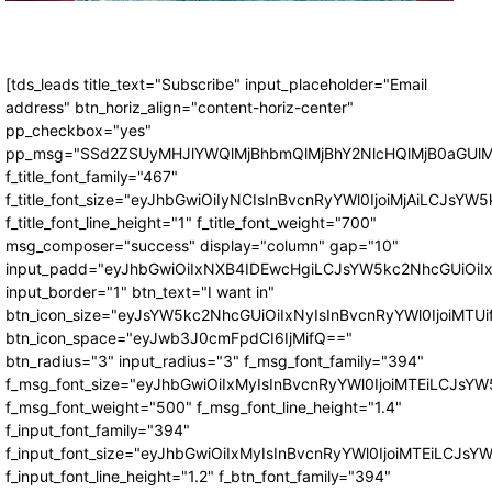
[tds_leads title_text="Subscribe" input_placeholder="Email
address" btn_horiz_align="content-horiz-center"
pp_checkbox="yes"
pp_msg="SSd2ZSUyMHJlYWQlMjBhbmQlMjBhY2NlcHQlMjB0aGUlM
f_title_font_family="467"
f_title_font_size="eyJhbGwiOiIyNCIsInBvcnRyYWl0IjoiMjAiLCJsYW5
f_title_font_line_height="1" f_title_font_weight="700"
msg_composer="success" display="column" gap="10"
input_padd="eyJhbGwiOiIxNXB4IDEwcHgiLCJsYW5kc2NhcGUiOiI
input_border="1" btn_text="I want in"
btn_icon_size="eyJsYW5kc2NhcGUiOiIxNyIsInBvcnRyYWl0IjoiMTUi
btn_icon_space="eyJwb3J0cmFpdCI6IjMifQ=="
btn_radius="3" input_radius="3" f_msg_font_family="394"
f_msg_font_size="eyJhbGwiOiIxMyIsInBvcnRyYWl0IjoiMTEiLCJsY
f_msg_font_weight="500" f_msg_font_line_height="1.4"
f_input_font_family="394"
f_input_font_size="eyJhbGwiOiIxMyIsInBvcnRyYWl0IjoiMTEiLCJs
f_input_font_line_height="1.2" f_btn_font_family="394"