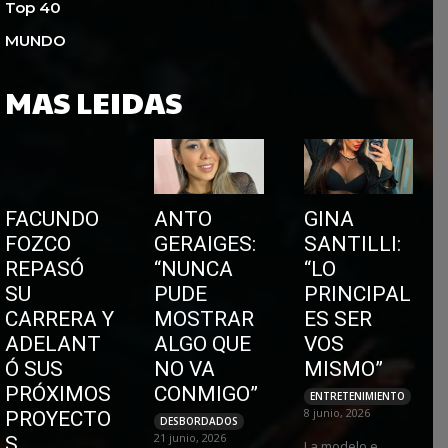
Top 40
MUNDO
MAS LEIDAS
FACUNDO
ANTO
GINA
FOZCO
GERAIGES:
SANTILLI:
REPASÓ
“NUNCA
“LO
SU
PUDE
PRINCIPAL
CARRERA Y
MOSTRAR
ES SER
ADELANT
ALGO QUE
VOS
Ó SUS
NO VA
MISMO”
PRÓXIMOS
CONMIGO”
ENTRETENIMIENTO
8 junio, 2026
PROYECTO
DESBORDADOS
21 junio, 2026
S
La modelo e