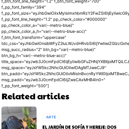
f_btn_font_line_height="1.2" f_btn_font_weight="700"
f_pp_font_family="394"
f_pp_font_size="eyJhbGwiOiIxMyIsImxhbmRzY2FwZSI6IjEyIiwicG
f_pp_font_line_height="1.2" pp_check_color="#000000"
pp_check_color_a="var(--metro-blue)"
pp_check_color_a_h="var(--metro-blue-acc)"
f_btn_font_transform="uppercase"
tdc_css="eyJhbGwiOnsibWFyZ2luLWJvdHRvbSI6IjYwIiwiZGlzcG
msg_succ_radius="2" btn_bg="var(--metro-blue)"
btn_bg_h="var(--metro-blue-acc)"
title_space="eyJwb3J0cmFpdCI6IjEyIiwibGFuZHNjYXBlIjoiMTQiLC
msg_space="eyJsYW5kc2NhcGUiOiIwIDAgMTJweCJ9"
btn_padd="eyJsYW5kc2NhcGUiOiIxMiIsInBvcnRyYWl0IjoiMTBweC
msg_padd="eyJwb3J0cmFpdCI6IjZweCAxMHB4In0="
f_pp_font_weight="500"]
Related articles
ARTE
EL JARDÍN DE SOFÍA Y HEREJE: DOS