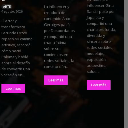
influencer Gina
La influencer y
ARTE
Santilli pasó por
4 agosto, 2026
creadora de
Japaleta y
contenido Anto
El actor y
compartió una
Geraiges pasó
transformista
charla profunda,
por Desbordados
Facundo Fozco
divertida y
y compartió una
repasó su camino
sincera sobre
charla íntima
artístico, recordó
redes sociales,
sobre sus
cómo nació
modelaje,
comienzos en
Paloma y habló
exposición,
redes sociales, la
sobre el desafío
autoestima,
construcción...
de convertir una
salud...
vocación en...
Leer más
Leer más
Leer más