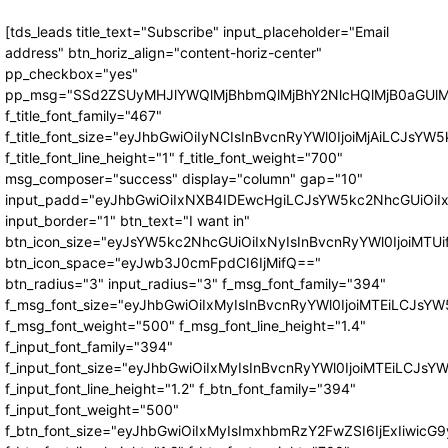
[tds_leads title_text="Subscribe" input_placeholder="Email
address" btn_horiz_align="content-horiz-center"
pp_checkbox="yes"
pp_msg="SSd2ZSUyMHJlYWQlMjBhbmQlMjBhY2NlcHQlMjB0aGUlM
f_title_font_family="467"
f_title_font_size="eyJhbGwiOiIyNCIsInBvcnRyYWl0IjoiMjAiLCJsYW5
f_title_font_line_height="1" f_title_font_weight="700"
msg_composer="success" display="column" gap="10"
input_padd="eyJhbGwiOiIxNXB4IDEwcHgiLCJsYW5kc2NhcGUiOiI
input_border="1" btn_text="I want in"
btn_icon_size="eyJsYW5kc2NhcGUiOiIxNyIsInBvcnRyYWl0IjoiMTUi
btn_icon_space="eyJwb3J0cmFpdCI6IjMifQ=="
btn_radius="3" input_radius="3" f_msg_font_family="394"
f_msg_font_size="eyJhbGwiOiIxMyIsInBvcnRyYWl0IjoiMTEiLCJsY
f_msg_font_weight="500" f_msg_font_line_height="1.4"
f_input_font_family="394"
f_input_font_size="eyJhbGwiOiIxMyIsInBvcnRyYWl0IjoiMTEiLCJs
f_input_font_line_height="1.2" f_btn_font_family="394"
f_input_font_weight="500"
f_btn_font_size="eyJhbGwiOiIxMyIsImxhbmRzY2FwZSI6IjExIiwic