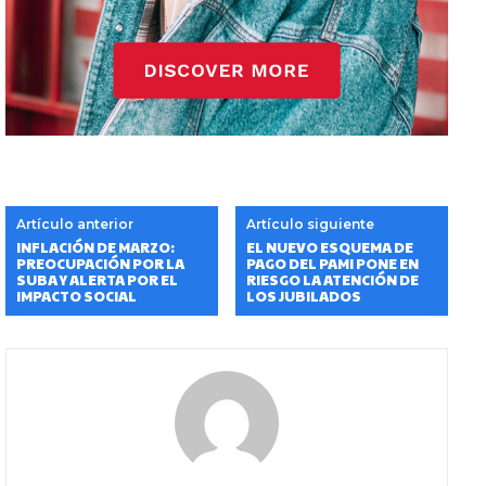
Artículo anterior
Artículo siguiente
INFLACIÓN DE MARZO:
EL NUEVO ESQUEMA DE
PREOCUPACIÓN POR LA
PAGO DEL PAMI PONE EN
SUBA Y ALERTA POR EL
RIESGO LA ATENCIÓN DE
IMPACTO SOCIAL
LOS JUBILADOS