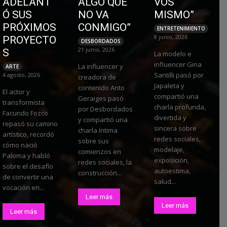
ADELANT
ALGO QUE
VOS
Ó SUS
NO VA
MISMO”
PRÓXIMOS
CONMIGO”
ENTRETENIMIENTO
8 junio, 2026
PROYECTO
DESBORDADOS
21 junio, 2026
S
La modelo e
influencer Gina
La influencer y
ARTE
Santilli pasó por
4 agosto, 2026
creadora de
Japaleta y
contenido Anto
El actor y
compartió una
Geraiges pasó
transformista
charla profunda,
por Desbordados
Facundo Fozco
divertida y
y compartió una
repasó su camino
sincera sobre
charla íntima
artístico, recordó
redes sociales,
sobre sus
cómo nació
modelaje,
comienzos en
Paloma y habló
exposición,
redes sociales, la
sobre el desafío
autoestima,
construcción...
de convertir una
salud...
vocación en...
Leer más
Leer más
Leer más