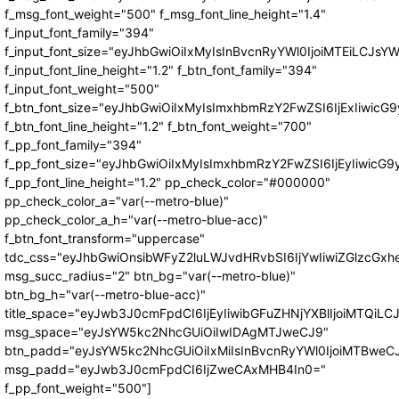
f_msg_font_weight="500" f_msg_font_line_height="1.4"
f_input_font_family="394"
f_input_font_size="eyJhbGwiOiIxMyIsInBvcnRyYWl0IjoiMTEiLCJs
f_input_font_line_height="1.2" f_btn_font_family="394"
f_input_font_weight="500"
f_btn_font_size="eyJhbGwiOiIxMyIsImxhbmRzY2FwZSI6IjExIiwic
f_btn_font_line_height="1.2" f_btn_font_weight="700"
f_pp_font_family="394"
f_pp_font_size="eyJhbGwiOiIxMyIsImxhbmRzY2FwZSI6IjEyIiwicG
f_pp_font_line_height="1.2" pp_check_color="#000000"
pp_check_color_a="var(--metro-blue)"
pp_check_color_a_h="var(--metro-blue-acc)"
f_btn_font_transform="uppercase"
tdc_css="eyJhbGwiOnsibWFyZ2luLWJvdHRvbSI6IjYwIiwiZGlzcG
msg_succ_radius="2" btn_bg="var(--metro-blue)"
btn_bg_h="var(--metro-blue-acc)"
title_space="eyJwb3J0cmFpdCI6IjEyIiwibGFuZHNjYXBlIjoiMTQiLC
msg_space="eyJsYW5kc2NhcGUiOiIwIDAgMTJweCJ9"
btn_padd="eyJsYW5kc2NhcGUiOiIxMiIsInBvcnRyYWl0IjoiMTBweC
msg_padd="eyJwb3J0cmFpdCI6IjZweCAxMHB4In0="
f_pp_font_weight="500"]