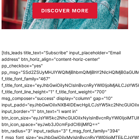
[tds_leads title_text="Subscribe" input_placeholder="Email
address" btn_horiz_align="content-horiz-center"
pp_checkbox="yes"
pp_msg="SSd2ZSUyMHJlYWQlMjBhbmQlMjBhY2NlcHQlMjB0aGUlM
f_title_font_family="467"
f_title_font_size="eyJhbGwiOiIyNCIsInBvcnRyYWl0IjoiMjAiLCJsYW5
f_title_font_line_height="1" f_title_font_weight="700"
msg_composer="success" display="column" gap="10"
input_padd="eyJhbGwiOiIxNXB4IDEwcHgiLCJsYW5kc2NhcGUiOiI
input_border="1" btn_text="I want in"
btn_icon_size="eyJsYW5kc2NhcGUiOiIxNyIsInBvcnRyYWl0IjoiMTUi
btn_icon_space="eyJwb3J0cmFpdCI6IjMifQ=="
btn_radius="3" input_radius="3" f_msg_font_family="394"
f_msg_font_size="eyJhbGwiOiIxMyIsInBvcnRyYWl0IjoiMTEiLCJsY