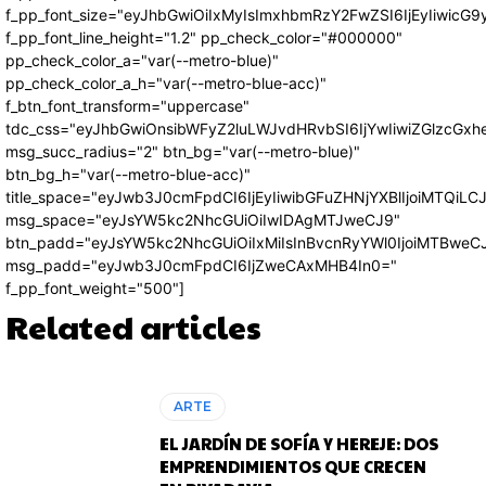
f_pp_font_size="eyJhbGwiOiIxMyIsImxhbmRzY2FwZSI6IjEyIiwicG
f_pp_font_line_height="1.2" pp_check_color="#000000"
pp_check_color_a="var(--metro-blue)"
pp_check_color_a_h="var(--metro-blue-acc)"
f_btn_font_transform="uppercase"
tdc_css="eyJhbGwiOnsibWFyZ2luLWJvdHRvbSI6IjYwIiwiZGlzcG
msg_succ_radius="2" btn_bg="var(--metro-blue)"
btn_bg_h="var(--metro-blue-acc)"
title_space="eyJwb3J0cmFpdCI6IjEyIiwibGFuZHNjYXBlIjoiMTQiLC
msg_space="eyJsYW5kc2NhcGUiOiIwIDAgMTJweCJ9"
btn_padd="eyJsYW5kc2NhcGUiOiIxMiIsInBvcnRyYWl0IjoiMTBweC
msg_padd="eyJwb3J0cmFpdCI6IjZweCAxMHB4In0="
f_pp_font_weight="500"]
Related articles
ARTE
EL JARDÍN DE SOFÍA Y HEREJE: DOS
EMPRENDIMIENTOS QUE CRECEN