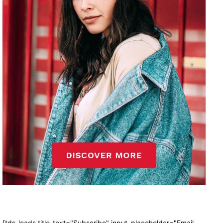
[tds_leads title_text="Subscribe" input_placeholder="Email