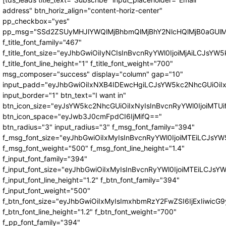
address" btn_horiz_align="content-horiz-center"
pp_checkbox="yes"
pp_msg="SSd2ZSUyMHJlYWQlMjBhbmQlMjBhY2NlcHQlMjB0aGUlM
f_title_font_family="467"
f_title_font_size="eyJhbGwiOiIyNCIsInBvcnRyYWl0IjoiMjAiLCJsYW5
f_title_font_line_height="1" f_title_font_weight="700"
msg_composer="success" display="column" gap="10"
input_padd="eyJhbGwiOiIxNXB4IDEwcHgiLCJsYW5kc2NhcGUiOiI
input_border="1" btn_text="I want in"
btn_icon_size="eyJsYW5kc2NhcGUiOiIxNyIsInBvcnRyYWl0IjoiMTUi
btn_icon_space="eyJwb3J0cmFpdCI6IjMifQ=="
btn_radius="3" input_radius="3" f_msg_font_family="394"
f_msg_font_size="eyJhbGwiOiIxMyIsInBvcnRyYWl0IjoiMTEiLCJsY
f_msg_font_weight="500" f_msg_font_line_height="1.4"
f_input_font_family="394"
f_input_font_size="eyJhbGwiOiIxMyIsInBvcnRyYWl0IjoiMTEiLCJs
f_input_font_line_height="1.2" f_btn_font_family="394"
f_input_font_weight="500"
f_btn_font_size="eyJhbGwiOiIxMyIsImxhbmRzY2FwZSI6IjExIiwic
f_btn_font_line_height="1.2" f_btn_font_weight="700"
f_pp_font_family="394"