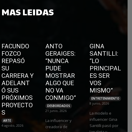
MAS LEIDAS
FACUNDO
ANTO
GINA
FOZCO
GERAIGES:
SANTILLI:
REPASÓ
“NUNCA
“LO
SU
PUDE
PRINCIPAL
CARRERA Y
MOSTRAR
ES SER
ADELANT
ALGO QUE
VOS
Ó SUS
NO VA
MISMO”
PRÓXIMOS
CONMIGO”
ENTRETENIMIENTO
8 junio, 2026
PROYECTO
DESBORDADOS
21 junio, 2026
S
La modelo e
influencer Gina
La influencer y
ARTE
Santilli pasó por
4 agosto, 2026
creadora de
Japaleta y