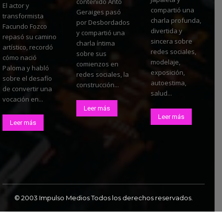
contenido Anto
El actor y
compartió una
Geraiges pasó
transformista
charla profunda,
por Desbordados
Facundo Fozco
divertida y
y compartió una
repasó su camino
sincera sobre
charla íntima
artístico, recordó
redes sociales,
sobre sus
cómo nació
modelaje,
comienzos en
Paloma y habló
exposición,
redes sociales, la
sobre el desafío
autoestima,
construcción...
de convertir una
salud...
vocación en...
Leer más
Leer más
Leer más
© 2003 Impulso Medios Todos los derechos reservados.