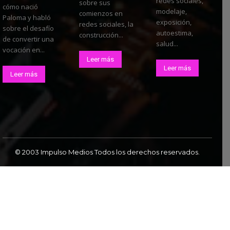
redes sociales,
sobre sus
cómo nació
modelaje,
comienzos en
Paloma y habló
exposición,
redes sociales, la
sobre el desafío
autoestima,
construcción...
de convertir una
salud...
vocación en...
Leer más
Leer más
Leer más
© 2003 Impulso Medios Todos los derechos reservados.