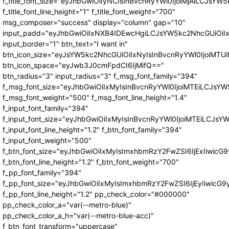
f_title_font_size="eyJhbGwiOiIyNCIsInBvcnRyYWl0IjoiMjAiLCJsYW5
f_title_font_line_height="1" f_title_font_weight="700"
msg_composer="success" display="column" gap="10"
input_padd="eyJhbGwiOiIxNXB4IDEwcHgiLCJsYW5kc2NhcGUiOiI
input_border="1" btn_text="I want in"
btn_icon_size="eyJsYW5kc2NhcGUiOiIxNyIsInBvcnRyYWl0IjoiMTUi
btn_icon_space="eyJwb3J0cmFpdCI6IjMifQ=="
btn_radius="3" input_radius="3" f_msg_font_family="394"
f_msg_font_size="eyJhbGwiOiIxMyIsInBvcnRyYWl0IjoiMTEiLCJsY
f_msg_font_weight="500" f_msg_font_line_height="1.4"
f_input_font_family="394"
f_input_font_size="eyJhbGwiOiIxMyIsInBvcnRyYWl0IjoiMTEiLCJs
f_input_font_line_height="1.2" f_btn_font_family="394"
f_input_font_weight="500"
f_btn_font_size="eyJhbGwiOiIxMyIsImxhbmRzY2FwZSI6IjExIiwic
f_btn_font_line_height="1.2" f_btn_font_weight="700"
f_pp_font_family="394"
f_pp_font_size="eyJhbGwiOiIxMyIsImxhbmRzY2FwZSI6IjEyIiwicG
f_pp_font_line_height="1.2" pp_check_color="#000000"
pp_check_color_a="var(--metro-blue)"
pp_check_color_a_h="var(--metro-blue-acc)"
f_btn_font_transform="uppercase"