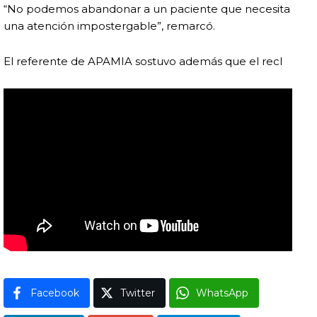
“No podemos abandonar a un paciente que necesita
una atención impostergable”, remarcó.
El referente de APAMIA sostuvo además que el recl
Facebook
Twitter
WhatsApp