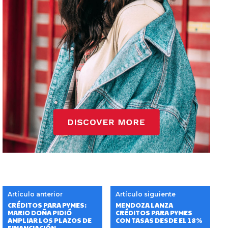
Artículo anterior
Artículo siguiente
CRÉDITOS PARA PYMES:
MENDOZA LANZA
MARIO DOÑA PIDIÓ
CRÉDITOS PARA PYMES
AMPLIAR LOS PLAZOS DE
CON TASAS DESDE EL 18%