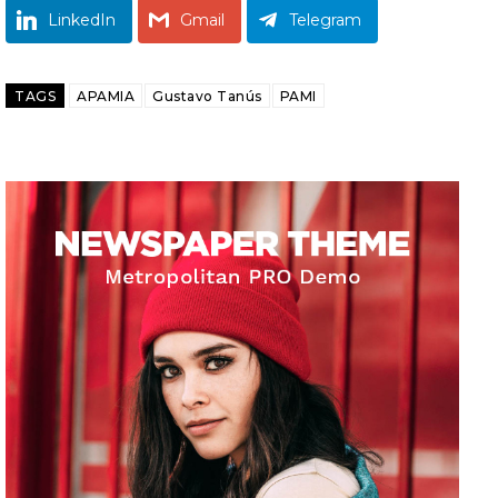
LinkedIn
Gmail
Telegram
TAGS
APAMIA
Gustavo Tanús
PAMI