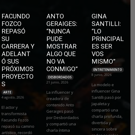
FACUNDO
ANTO
GINA
FOZCO
GERAIGES:
SANTILLI:
REPASÓ
“NUNCA
“LO
SU
PUDE
PRINCIPAL
CARRERA Y
MOSTRAR
ES SER
ADELANT
ALGO QUE
VOS
Ó SUS
NO VA
MISMO”
PRÓXIMOS
CONMIGO”
ENTRETENIMIENTO
8 junio, 2026
PROYECTO
DESBORDADOS
21 junio, 2026
S
La modelo e
influencer Gina
La influencer y
ARTE
Santilli pasó por
4 agosto, 2026
creadora de
Japaleta y
contenido Anto
El actor y
compartió una
Geraiges pasó
transformista
charla profunda,
por Desbordados
Facundo Fozco
divertida y
y compartió una
repasó su camino
sincera sobre
charla íntima
artístico, recordó