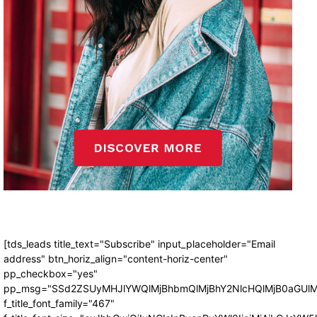
[tds_leads title_text="Subscribe" input_placeholder="Email
address" btn_horiz_align="content-horiz-center"
pp_checkbox="yes"
pp_msg="SSd2ZSUyMHJlYWQlMjBhbmQlMjBhY2NlcHQlMjB0aGUlM
f_title_font_family="467"