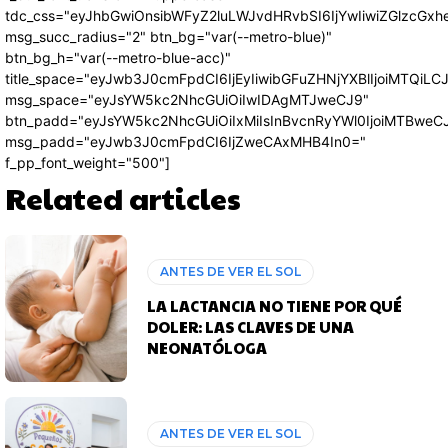
tdc_css="eyJhbGwiOnsibWFyZ2luLWJvdHRvbSI6IjYwIiwiZGlzcG
msg_succ_radius="2" btn_bg="var(--metro-blue)"
btn_bg_h="var(--metro-blue-acc)"
title_space="eyJwb3J0cmFpdCI6IjEyIiwibGFuZHNjYXBlIjoiMTQiLC
msg_space="eyJsYW5kc2NhcGUiOiIwIDAgMTJweCJ9"
btn_padd="eyJsYW5kc2NhcGUiOiIxMiIsInBvcnRyYWl0IjoiMTBweC
msg_padd="eyJwb3J0cmFpdCI6IjZweCAxMHB4In0="
f_pp_font_weight="500"]
Related articles
ANTES DE VER EL SOL
LA LACTANCIA NO TIENE POR QUÉ
DOLER: LAS CLAVES DE UNA
NEONATÓLOGA
ANTES DE VER EL SOL