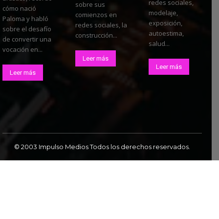
redes sociales,
sobre sus
cómo nació
modelaje,
comienzos en
Paloma y habló
exposición,
redes sociales, la
sobre el desafío
autoestima,
construcción...
de convertir una
salud...
vocación en...
Leer más
Leer más
Leer más
© 2003 Impulso Medios Todos los derechos reservados.