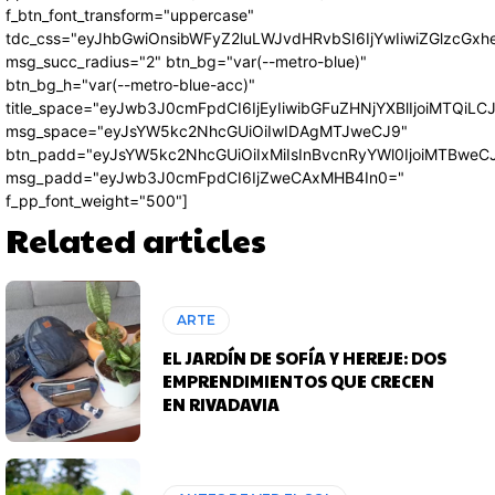
f_btn_font_transform="uppercase"
tdc_css="eyJhbGwiOnsibWFyZ2luLWJvdHRvbSI6IjYwIiwiZGlzcG
msg_succ_radius="2" btn_bg="var(--metro-blue)"
btn_bg_h="var(--metro-blue-acc)"
title_space="eyJwb3J0cmFpdCI6IjEyIiwibGFuZHNjYXBlIjoiMTQiLC
msg_space="eyJsYW5kc2NhcGUiOiIwIDAgMTJweCJ9"
btn_padd="eyJsYW5kc2NhcGUiOiIxMiIsInBvcnRyYWl0IjoiMTBweC
msg_padd="eyJwb3J0cmFpdCI6IjZweCAxMHB4In0="
f_pp_font_weight="500"]
Related articles
ARTE
EL JARDÍN DE SOFÍA Y HEREJE: DOS
EMPRENDIMIENTOS QUE CRECEN
EN RIVADAVIA