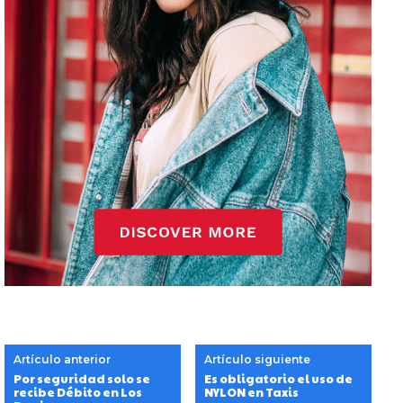
Artículo anterior
Artículo siguiente
Por seguridad solo se
Es obligatorio el uso de
recibe Débito en Los
NYLON en Taxis