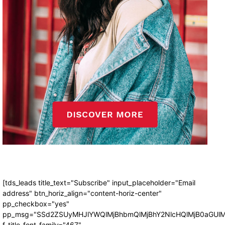
[tds_leads title_text="Subscribe" input_placeholder="Email
address" btn_horiz_align="content-horiz-center"
pp_checkbox="yes"
pp_msg="SSd2ZSUyMHJlYWQlMjBhbmQlMjBhY2NlcHQlMjB0aGUlM
f_title_font_family="467"