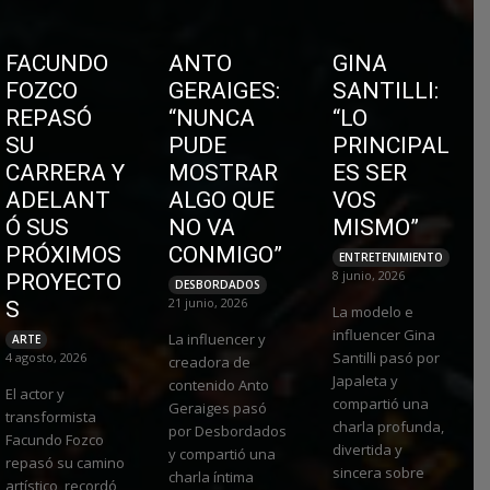
FACUNDO
ANTO
GINA
FOZCO
GERAIGES:
SANTILLI:
REPASÓ
“NUNCA
“LO
SU
PUDE
PRINCIPAL
CARRERA Y
MOSTRAR
ES SER
ADELANT
ALGO QUE
VOS
Ó SUS
NO VA
MISMO”
PRÓXIMOS
CONMIGO”
ENTRETENIMIENTO
8 junio, 2026
PROYECTO
DESBORDADOS
21 junio, 2026
S
La modelo e
influencer Gina
La influencer y
ARTE
Santilli pasó por
4 agosto, 2026
creadora de
Japaleta y
contenido Anto
El actor y
compartió una
Geraiges pasó
transformista
charla profunda,
por Desbordados
Facundo Fozco
divertida y
y compartió una
repasó su camino
sincera sobre
charla íntima
artístico, recordó