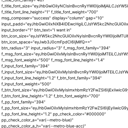
f_title_font_size="eyJhbGwiOiIyNCIsInBvcnRyYWl0IjoiMjAiLCJsYW5
f_title_font_line_height="1" f_title_font_weight="700"
msg_composer="success" display="column" gap="10"
input_padd="eyJhbGwiOiIxNXB4IDEwcHgiLCJsYW5kc2NhcGUiOiI
input_border="1" btn_text="I want in"
btn_icon_size="eyJsYW5kc2NhcGUiOiIxNyIsInBvcnRyYWl0IjoiMTUi
btn_icon_space="eyJwb3J0cmFpdCI6IjMifQ=="
btn_radius="3" input_radius="3" f_msg_font_family="394"
f_msg_font_size="eyJhbGwiOiIxMyIsInBvcnRyYWl0IjoiMTEiLCJsY
f_msg_font_weight="500" f_msg_font_line_height="1.4"
f_input_font_family="394"
f_input_font_size="eyJhbGwiOiIxMyIsInBvcnRyYWl0IjoiMTEiLCJs
f_input_font_line_height="1.2" f_btn_font_family="394"
f_input_font_weight="500"
f_btn_font_size="eyJhbGwiOiIxMyIsImxhbmRzY2FwZSI6IjExIiwic
f_btn_font_line_height="1.2" f_btn_font_weight="700"
f_pp_font_family="394"
f_pp_font_size="eyJhbGwiOiIxMyIsImxhbmRzY2FwZSI6IjEyIiwicG
f_pp_font_line_height="1.2" pp_check_color="#000000"
pp_check_color_a="var(--metro-blue)"
pp_check_color_a_h="var(--metro-blue-acc)"