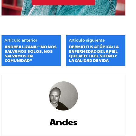
Artículo anterior
Artículo siguiente
ANDREA LIZANA: “NO NOS
DERMATITIS ATÓPICA: LA
SALVAMOS SOLOS, NOS
ENFERMEDAD DE LA PIEL
SALVAMOS EN
QUE AFECTA EL SUEÑO Y
COMUNIDAD”
LA CALIDAD DE VIDA
Andes