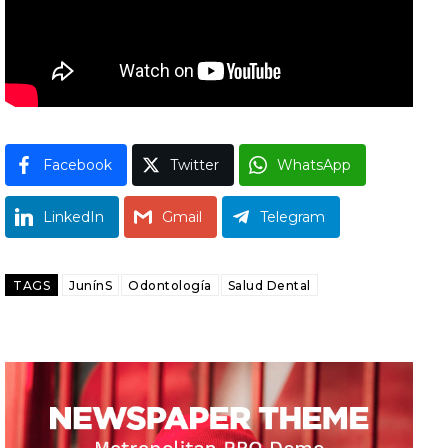
Facebook
Twitter
WhatsApp
LinkedIn
Gmail
Telegram
TAGS
JunínS
Odontología
Salud Dental