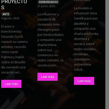
PROYECTO
DESBORDADOS
21 junio, 2026
S
La modelo e
influencer Gina
La influencer y
ARTE
Santilli pasó por
4 agosto, 2026
creadora de
Japaleta y
contenido Anto
El actor y
compartió una
Geraiges pasó
transformista
charla profunda,
por Desbordados
Facundo Fozco
divertida y
y compartió una
repasó su camino
sincera sobre
charla íntima
artístico, recordó
redes sociales,
sobre sus
cómo nació
modelaje,
comienzos en
Paloma y habló
exposición,
redes sociales, la
sobre el desafío
autoestima,
construcción...
de convertir una
salud...
vocación en...
Leer más
Leer más
Leer más