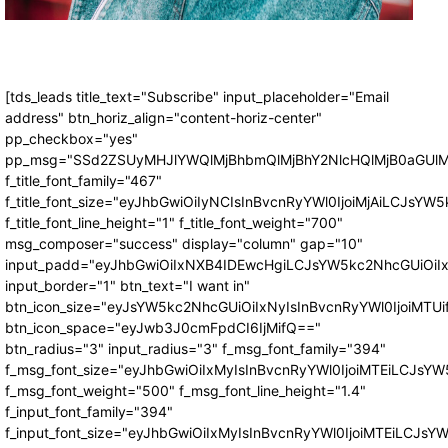
[tds_leads title_text="Subscribe" input_placeholder="Email
address" btn_horiz_align="content-horiz-center"
pp_checkbox="yes"
pp_msg="SSd2ZSUyMHJlYWQlMjBhbmQlMjBhY2NlcHQlMjB0aGUlM
f_title_font_family="467"
f_title_font_size="eyJhbGwiOiIyNCIsInBvcnRyYWl0IjoiMjAiLCJsYW5
f_title_font_line_height="1" f_title_font_weight="700"
msg_composer="success" display="column" gap="10"
input_padd="eyJhbGwiOiIxNXB4IDEwcHgiLCJsYW5kc2NhcGUiOiI
input_border="1" btn_text="I want in"
btn_icon_size="eyJsYW5kc2NhcGUiOiIxNyIsInBvcnRyYWl0IjoiMTUi
btn_icon_space="eyJwb3J0cmFpdCI6IjMifQ=="
btn_radius="3" input_radius="3" f_msg_font_family="394"
f_msg_font_size="eyJhbGwiOiIxMyIsInBvcnRyYWl0IjoiMTEiLCJsY
f_msg_font_weight="500" f_msg_font_line_height="1.4"
f_input_font_family="394"
f_input_font_size="eyJhbGwiOiIxMyIsInBvcnRyYWl0IjoiMTEiLCJs