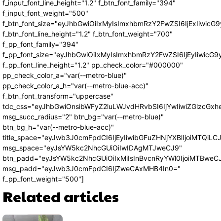
f_input_font_line_height="1.2" f_btn_font_family="394"
f_input_font_weight="500"
f_btn_font_size="eyJhbGwiOiIxMyIsImxhbmRzY2FwZSI6IjExIiwic
f_btn_font_line_height="1.2" f_btn_font_weight="700"
f_pp_font_family="394"
f_pp_font_size="eyJhbGwiOiIxMyIsImxhbmRzY2FwZSI6IjEyIiwicG
f_pp_font_line_height="1.2" pp_check_color="#000000"
pp_check_color_a="var(--metro-blue)"
pp_check_color_a_h="var(--metro-blue-acc)"
f_btn_font_transform="uppercase"
tdc_css="eyJhbGwiOnsibWFyZ2luLWJvdHRvbSI6IjYwIiwiZGlzcG
msg_succ_radius="2" btn_bg="var(--metro-blue)"
btn_bg_h="var(--metro-blue-acc)"
title_space="eyJwb3J0cmFpdCI6IjEyIiwibGFuZHNjYXBlIjoiMTQiLC
msg_space="eyJsYW5kc2NhcGUiOiIwIDAgMTJweCJ9"
btn_padd="eyJsYW5kc2NhcGUiOiIxMiIsInBvcnRyYWl0IjoiMTBweC
msg_padd="eyJwb3J0cmFpdCI6IjZweCAxMHB4In0="
f_pp_font_weight="500"]
Related articles