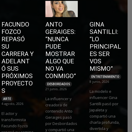
FACUNDO
ANTO
GINA
FOZCO
GERAIGES:
SANTILLI:
REPASÓ
“NUNCA
“LO
SU
PUDE
PRINCIPAL
CARRERA Y
MOSTRAR
ES SER
ADELANT
ALGO QUE
VOS
Ó SUS
NO VA
MISMO”
PRÓXIMOS
CONMIGO”
ENTRETENIMIENTO
8 junio, 2026
PROYECTO
DESBORDADOS
21 junio, 2026
S
La modelo e
influencer Gina
La influencer y
ARTE
Santilli pasó por
4 agosto, 2026
creadora de
Japaleta y
contenido Anto
El actor y
compartió una
Geraiges pasó
transformista
charla profunda,
por Desbordados
Facundo Fozco
divertida y
y compartió una
repasó su camino