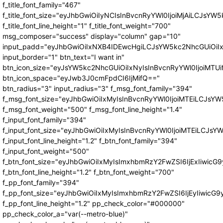
f_title_font_family="467"
f_title_font_size="eyJhbGwiOiIyNCIsInBvcnRyYWl0IjoiMjAiLCJsYW5
f_title_font_line_height="1" f_title_font_weight="700"
msg_composer="success" display="column" gap="10"
input_padd="eyJhbGwiOiIxNXB4IDEwcHgiLCJsYW5kc2NhcGUiOiI
input_border="1" btn_text="I want in"
btn_icon_size="eyJsYW5kc2NhcGUiOiIxNyIsInBvcnRyYWl0IjoiMTUi
btn_icon_space="eyJwb3J0cmFpdCI6IjMifQ=="
btn_radius="3" input_radius="3" f_msg_font_family="394"
f_msg_font_size="eyJhbGwiOiIxMyIsInBvcnRyYWl0IjoiMTEiLCJsY
f_msg_font_weight="500" f_msg_font_line_height="1.4"
f_input_font_family="394"
f_input_font_size="eyJhbGwiOiIxMyIsInBvcnRyYWl0IjoiMTEiLCJs
f_input_font_line_height="1.2" f_btn_font_family="394"
f_input_font_weight="500"
f_btn_font_size="eyJhbGwiOiIxMyIsImxhbmRzY2FwZSI6IjExIiwic
f_btn_font_line_height="1.2" f_btn_font_weight="700"
f_pp_font_family="394"
f_pp_font_size="eyJhbGwiOiIxMyIsImxhbmRzY2FwZSI6IjEyIiwicG
f_pp_font_line_height="1.2" pp_check_color="#000000"
pp_check_color_a="var(--metro-blue)"