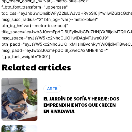
pp_check_color_a_h="var(--metro-blue-acc)"
f_btn_font_transform="uppercase"
tdc_css="eyJhbGwiOnsibWFyZ2luLWJvdHRvbSI6IjYwIiwiZGlzcG
msg_succ_radius="2" btn_bg="var(--metro-blue)"
btn_bg_h="var(--metro-blue-acc)"
title_space="eyJwb3J0cmFpdCI6IjEyIiwibGFuZHNjYXBlIjoiMTQiLC
msg_space="eyJsYW5kc2NhcGUiOiIwIDAgMTJweCJ9"
btn_padd="eyJsYW5kc2NhcGUiOiIxMiIsInBvcnRyYWl0IjoiMTBweC
msg_padd="eyJwb3J0cmFpdCI6IjZweCAxMHB4In0="
f_pp_font_weight="500"]
Related articles
ARTE
EL JARDÍN DE SOFÍA Y HEREJE: DOS
EMPRENDIMIENTOS QUE CRECEN
EN RIVADAVIA