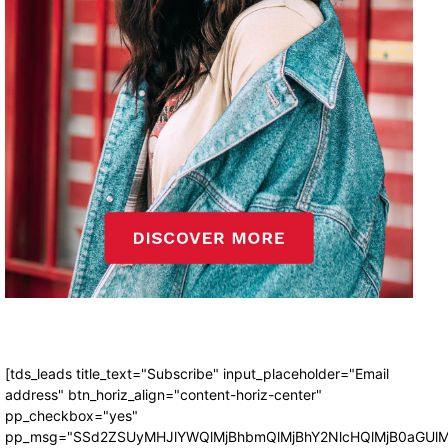
[tds_leads title_text="Subscribe" input_placeholder="Email
address" btn_horiz_align="content-horiz-center"
pp_checkbox="yes"
pp_msg="SSd2ZSUyMHJlYWQlMjBhbmQlMjBhY2NlcHQlMjB0aGUlM