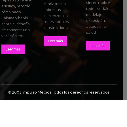
sincera sobre
charla íntima
artístico, recordó
redes sociales,
sobre sus
cómo nació
modelaje,
comienzos en
Paloma y habló
exposición,
redes sociales, la
sobre el desafío
autoestima,
construcción...
de convertir una
salud...
vocación en...
Leer más
Leer más
Leer más
© 2003 Impulso Medios Todos los derechos reservados.