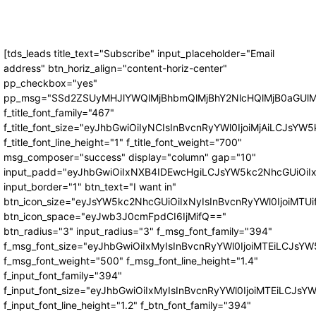
[tds_leads title_text="Subscribe" input_placeholder="Email
address" btn_horiz_align="content-horiz-center"
pp_checkbox="yes"
pp_msg="SSd2ZSUyMHJlYWQlMjBhbmQlMjBhY2NlcHQlMjB0aGUlM
f_title_font_family="467"
f_title_font_size="eyJhbGwiOiIyNCIsInBvcnRyYWl0IjoiMjAiLCJsYW5
f_title_font_line_height="1" f_title_font_weight="700"
msg_composer="success" display="column" gap="10"
input_padd="eyJhbGwiOiIxNXB4IDEwcHgiLCJsYW5kc2NhcGUiOiI
input_border="1" btn_text="I want in"
btn_icon_size="eyJsYW5kc2NhcGUiOiIxNyIsInBvcnRyYWl0IjoiMTUi
btn_icon_space="eyJwb3J0cmFpdCI6IjMifQ=="
btn_radius="3" input_radius="3" f_msg_font_family="394"
f_msg_font_size="eyJhbGwiOiIxMyIsInBvcnRyYWl0IjoiMTEiLCJsY
f_msg_font_weight="500" f_msg_font_line_height="1.4"
f_input_font_family="394"
f_input_font_size="eyJhbGwiOiIxMyIsInBvcnRyYWl0IjoiMTEiLCJs
f_input_font_line_height="1.2" f_btn_font_family="394"