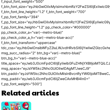
f_input_font_weight="500"
f_btn_font_size="eyJhbGwiOiIxMyIsImxhbmRzY2FwZSI6IjExIiwic
f_btn_font_line_height="1.2" f_btn_font_weight="700"
f_pp_font_family="394"
f_pp_font_size="eyJhbGwiOiIxMyIsImxhbmRzY2FwZSI6IjEyIiwicG
f_pp_font_line_height="1.2" pp_check_color="#000000"
pp_check_color_a="var(--metro-blue)"
pp_check_color_a_h="var(--metro-blue-acc)"
f_btn_font_transform="uppercase"
tdc_css="eyJhbGwiOnsibWFyZ2luLWJvdHRvbSI6IjYwIiwiZGlzcG
msg_succ_radius="2" btn_bg="var(--metro-blue)"
btn_bg_h="var(--metro-blue-acc)"
title_space="eyJwb3J0cmFpdCI6IjEyIiwibGFuZHNjYXBlIjoiMTQiLC
msg_space="eyJsYW5kc2NhcGUiOiIwIDAgMTJweCJ9"
btn_padd="eyJsYW5kc2NhcGUiOiIxMiIsInBvcnRyYWl0IjoiMTBweC
msg_padd="eyJwb3J0cmFpdCI6IjZweCAxMHB4In0="
f_pp_font_weight="500"]
Related articles