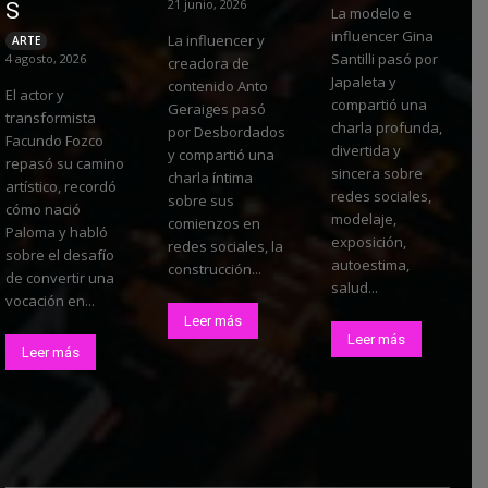
21 junio, 2026
S
La modelo e
influencer Gina
La influencer y
ARTE
Santilli pasó por
4 agosto, 2026
creadora de
Japaleta y
contenido Anto
El actor y
compartió una
Geraiges pasó
transformista
charla profunda,
por Desbordados
Facundo Fozco
divertida y
y compartió una
repasó su camino
sincera sobre
charla íntima
artístico, recordó
redes sociales,
sobre sus
cómo nació
modelaje,
comienzos en
Paloma y habló
exposición,
redes sociales, la
sobre el desafío
autoestima,
construcción...
de convertir una
salud...
vocación en...
Leer más
Leer más
Leer más