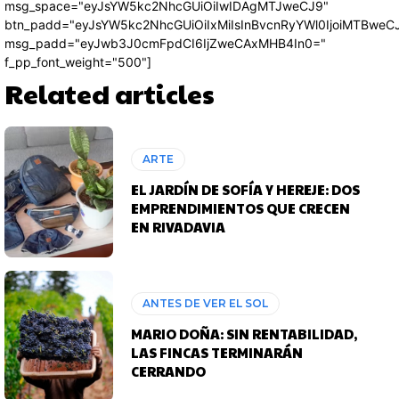
msg_space="eyJsYW5kc2NhcGUiOiIwIDAgMTJweCJ9"
btn_padd="eyJsYW5kc2NhcGUiOiIxMiIsInBvcnRyYWl0IjoiMTBweC
msg_padd="eyJwb3J0cmFpdCI6IjZweCAxMHB4In0="
f_pp_font_weight="500"]
Related articles
ARTE
EL JARDÍN DE SOFÍA Y HEREJE: DOS
EMPRENDIMIENTOS QUE CRECEN
EN RIVADAVIA
ANTES DE VER EL SOL
MARIO DOÑA: SIN RENTABILIDAD,
LAS FINCAS TERMINARÁN
CERRANDO