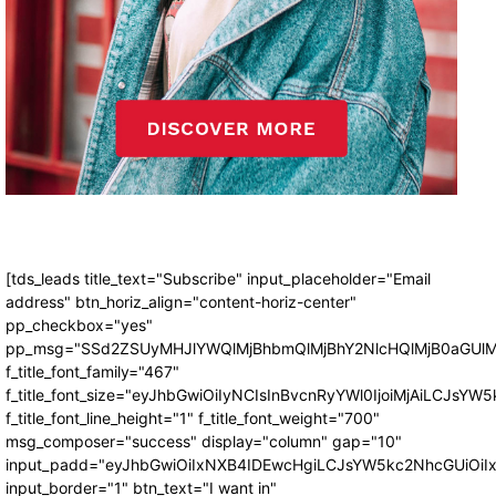
[tds_leads title_text="Subscribe" input_placeholder="Email
address" btn_horiz_align="content-horiz-center"
pp_checkbox="yes"
pp_msg="SSd2ZSUyMHJlYWQlMjBhbmQlMjBhY2NlcHQlMjB0aGUlM
f_title_font_family="467"
f_title_font_size="eyJhbGwiOiIyNCIsInBvcnRyYWl0IjoiMjAiLCJsYW5
f_title_font_line_height="1" f_title_font_weight="700"
msg_composer="success" display="column" gap="10"
input_padd="eyJhbGwiOiIxNXB4IDEwcHgiLCJsYW5kc2NhcGUiOiI
input_border="1" btn_text="I want in"