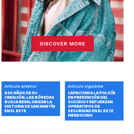
Artículo anterior
Artículo siguiente
A 50 AÑOS DE SU
CAPACITAN A LA POLICÍA
CREACIÓN, LAS BÓVEDAS
EN PREVENCIÓN DEL
BUSCA REVALORIZAR LA
SUICIDIO Y REFUERZAN
HISTORIA DE SAN MARTÍN
OPERATIVOS DE
EN EL ESTE
SEGURIDAD EN EL ESTE
MENDOCINO