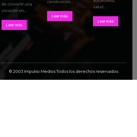
autoestima,
construcción...
de convertir una
salud...
vocación en...
Leer más
Leer más
Leer más
© 2003 Impulso Medios Todos los derechos reservados.