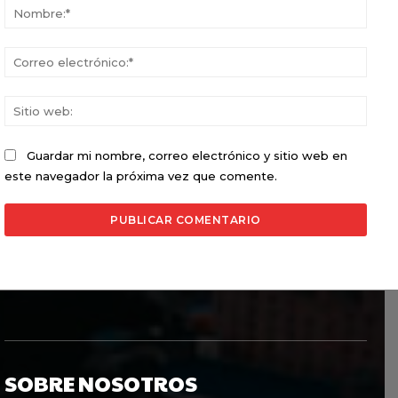
Nomb
Corr
elect
Sitio
web:
Guardar mi nombre, correo electrónico y sitio web en
este navegador la próxima vez que comente.
SOBRE NOSOTROS