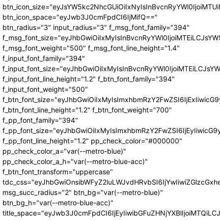
btn_icon_size="eyJsYW5kc2NhcGUiOiIxNyIsInBvcnRyYWl0IjoiMTUi
btn_icon_space="eyJwb3J0cmFpdCI6IjMifQ=="
btn_radius="3" input_radius="3" f_msg_font_family="394"
f_msg_font_size="eyJhbGwiOiIxMyIsInBvcnRyYWl0IjoiMTEiLCJsY
f_msg_font_weight="500" f_msg_font_line_height="1.4"
f_input_font_family="394"
f_input_font_size="eyJhbGwiOiIxMyIsInBvcnRyYWl0IjoiMTEiLCJs
f_input_font_line_height="1.2" f_btn_font_family="394"
f_input_font_weight="500"
f_btn_font_size="eyJhbGwiOiIxMyIsImxhbmRzY2FwZSI6IjExIiwic
f_btn_font_line_height="1.2" f_btn_font_weight="700"
f_pp_font_family="394"
f_pp_font_size="eyJhbGwiOiIxMyIsImxhbmRzY2FwZSI6IjEyIiwicG
f_pp_font_line_height="1.2" pp_check_color="#000000"
pp_check_color_a="var(--metro-blue)"
pp_check_color_a_h="var(--metro-blue-acc)"
f_btn_font_transform="uppercase"
tdc_css="eyJhbGwiOnsibWFyZ2luLWJvdHRvbSI6IjYwIiwiZGlzcG
msg_succ_radius="2" btn_bg="var(--metro-blue)"
btn_bg_h="var(--metro-blue-acc)"
title_space="eyJwb3J0cmFpdCI6IjEyIiwibGFuZHNjYXBlIjoiMTQiLC