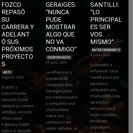
FOZCO
GERAIGES:
SANTILLI:
REPASÓ
“NUNCA
“LO
SU
PUDE
PRINCIPAL
CARRERA Y
MOSTRAR
ES SER
ADELANT
ALGO QUE
VOS
Ó SUS
NO VA
MISMO”
PRÓXIMOS
CONMIGO”
ENTRETENIMIENTO
8 junio, 2026
PROYECTO
DESBORDADOS
21 junio, 2026
S
La modelo e
influencer Gina
La influencer y
ARTE
Santilli pasó por
4 agosto, 2026
creadora de
Japaleta y
contenido Anto
El actor y
compartió una
Geraiges pasó
transformista
charla profunda,
por Desbordados
Facundo Fozco
divertida y
y compartió una
repasó su camino
sincera sobre
charla íntima
artístico, recordó
redes sociales,
sobre sus
cómo nació
modelaje,
comienzos en
Paloma y habló
exposición,
redes sociales, la
sobre el desafío