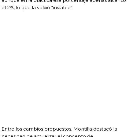
aunque en la práctica ese porcentaje apenas alcanzó
el 2%, lo que la volvió “inviable”.
Entre los cambios propuestos, Montilla destacó la
necesidad de actualizar el concepto de