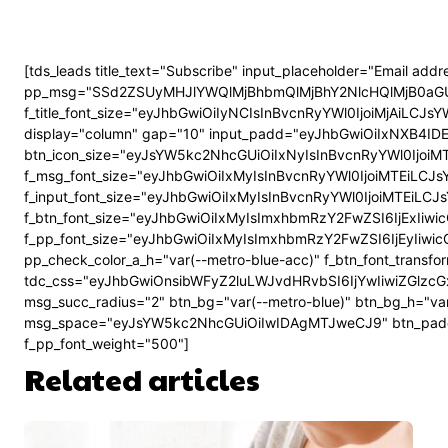
[tds_leads title_text="Subscribe" input_placeholder="Email add
pp_msg="SSd2ZSUyMHJlYWQlMjBhbmQlMjBhY2NlcHQlMjB0aGUlM
f_title_font_size="eyJhbGwiOiIyNCIsInBvcnRyYWl0IjoiMjAiLCJsYW
display="column" gap="10" input_padd="eyJhbGwiOiIxNXB4ID
btn_icon_size="eyJsYW5kc2NhcGUiOiIxNyIsInBvcnRyYWl0IjoiMT
f_msg_font_size="eyJhbGwiOiIxMyIsInBvcnRyYWl0IjoiMTEiLCJsYW
f_input_font_size="eyJhbGwiOiIxMyIsInBvcnRyYWl0IjoiMTEiLCJsY
f_btn_font_size="eyJhbGwiOiIxMyIsImxhbmRzY2FwZSI6IjExIiwicG
f_pp_font_size="eyJhbGwiOiIxMyIsImxhbmRzY2FwZSI6IjEyIiwicG
pp_check_color_a_h="var(--metro-blue-acc)" f_btn_font_transf
tdc_css="eyJhbGwiOnsibWFyZ2luLWJvdHRvbSI6IjYwIiwiZGl
msg_succ_radius="2" btn_bg="var(--metro-blue)" btn_bg_h="v
msg_space="eyJsYW5kc2NhcGUiOiIwIDAgMTJweCJ9" btn_pad
f_pp_font_weight="500"]
Related articles