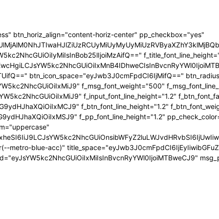
ress" btn_horiz_align="content-horiz-center" pp_checkbox="yes"
jAlM0NhJTIwaHJlZiUzRCUyMiUyMyUyMiUzRVByaXZhY3klMjBQb2xpY
5kc2NhcGUiOiIyMiIsInBob25lIjoiMzAifQ==" f_title_font_line_height
EwcHgiLCJsYW5kc2NhcGUiOiIxMnB4IDhweCIsInBvcnRyYWl0IjoiMTBweC
UifQ==" btn_icon_space="eyJwb3J0cmFpdCI6IjMifQ==" btn_radius="
5kc2NhcGUiOiIxMiJ9" f_msg_font_weight="500" f_msg_font_line_he
W5kc2NhcGUiOiIxMiJ9" f_input_font_line_height="1.2" f_btn_font_f
9ydHJhaXQiOiIxMCJ9" f_btn_font_line_height="1.2" f_btn_font_wei
9ydHJhaXQiOiIxMSJ9" f_pp_font_line_height="1.2" pp_check_color
orm="uppercase"
zcGxheSI6IiJ9LCJsYW5kc2NhcGUiOnsibWFyZ2luLWJvdHRvbSI6IjU
ar(--metro-blue-acc)" title_space="eyJwb3J0cmFpdCI6IjEyIiwibGF
d="eyJsYW5kc2NhcGUiOiIxMiIsInBvcnRyYWl0IjoiMTBweCJ9" msg