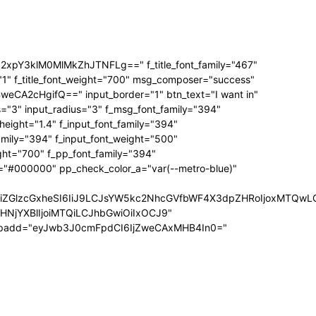
3klM0MlMkZhJTNFLg==" f_title_font_family="467"
="1" f_title_font_weight="700" msg_composer="success"
A2cHgifQ==" input_border="1" btn_text="I want in"
3" input_radius="3" f_msg_font_family="394"
ight="1.4" f_input_font_family="394"
amily="394" f_input_font_weight="500"
ght="700" f_pp_font_family="394"
="#000000" pp_check_color_a="var(--metro-blue)"
wIiwiZGlzcGxheSI6IiJ9LCJsYW5kc2NhcGVfbWF4X3dpZHRoIjoxMTQ
uZHNjYXBlIjoiMTQiLCJhbGwiOiIxOCJ9"
_padd="eyJwb3J0cmFpdCI6IjZweCAxMHB4In0="