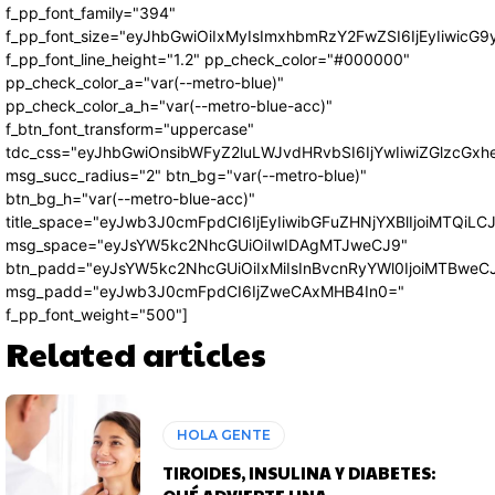
f_pp_font_family="394"
f_pp_font_size="eyJhbGwiOiIxMyIsImxhbmRzY2FwZSI6IjEyIiwicG
f_pp_font_line_height="1.2" pp_check_color="#000000"
pp_check_color_a="var(--metro-blue)"
pp_check_color_a_h="var(--metro-blue-acc)"
f_btn_font_transform="uppercase"
tdc_css="eyJhbGwiOnsibWFyZ2luLWJvdHRvbSI6IjYwIiwiZGlzcG
msg_succ_radius="2" btn_bg="var(--metro-blue)"
btn_bg_h="var(--metro-blue-acc)"
title_space="eyJwb3J0cmFpdCI6IjEyIiwibGFuZHNjYXBlIjoiMTQiLC
msg_space="eyJsYW5kc2NhcGUiOiIwIDAgMTJweCJ9"
btn_padd="eyJsYW5kc2NhcGUiOiIxMiIsInBvcnRyYWl0IjoiMTBweC
msg_padd="eyJwb3J0cmFpdCI6IjZweCAxMHB4In0="
f_pp_font_weight="500"]
Related articles
HOLA GENTE
TIROIDES, INSULINA Y DIABETES: