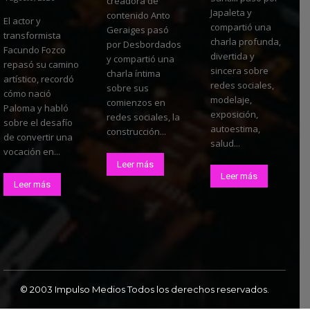
creadora de
Japaleta y
contenido Anto
El actor y
compartió una
Geraiges pasó
transformista
charla profunda,
por Desbordados
Facundo Fozco
divertida y
y compartió una
repasó su camino
sincera sobre
charla íntima
artístico, recordó
redes sociales,
sobre sus
cómo nació
modelaje,
comienzos en
Paloma y habló
exposición,
redes sociales, la
sobre el desafío
autoestima,
construcción...
de convertir una
salud...
vocación en...
Leer más
Leer más
Leer más
© 2003 Impulso Medios Todos los derechos reservados.