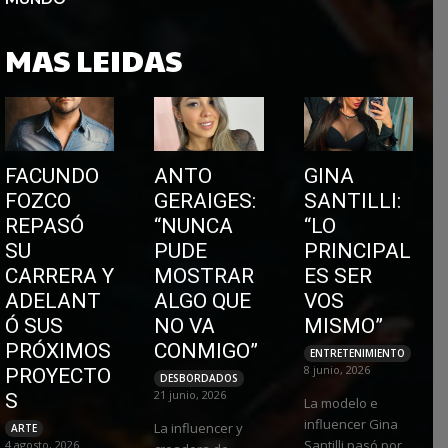
MAS LEIDAS
FACUNDO
ANTO
GINA
FOZCO
GERAIGES:
SANTILLI:
REPASÓ
“NUNCA
“LO
SU
PUDE
PRINCIPAL
CARRERA Y
MOSTRAR
ES SER
ADELANT
ALGO QUE
VOS
Ó SUS
NO VA
MISMO”
PRÓXIMOS
CONMIGO”
ENTRETENIMIENTO
8 junio, 2026
PROYECTO
DESBORDADOS
21 junio, 2026
S
La modelo e
influencer Gina
La influencer y
ARTE
Santilli pasó por
4 agosto, 2026