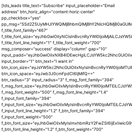
[tds_leads title_text="Subscribe" input_placeholder="Email
address" btn_horiz_align="content-horiz-center"
pp_checkbox="yes"
pp_msg="SSd2ZSUyMHJlYWQlMjBhbmQlMjBhY2NlcHQlMjB0aGUlM
f_title_font_family="467"
f_title_font_size="eyJhbGwiOiIyNCIsInBvcnRyYWl0IjoiMjAiLCJsYW5
f_title_font_line_height="1" f_title_font_weight="700"
msg_composer="success" display="column" gap="10"
input_padd="eyJhbGwiOiIxNXB4IDEwcHgiLCJsYW5kc2NhcGUiOiI
input_border="1" btn_text="I want in"
btn_icon_size="eyJsYW5kc2NhcGUiOiIxNyIsInBvcnRyYWl0IjoiMTUi
btn_icon_space="eyJwb3J0cmFpdCI6IjMifQ=="
btn_radius="3" input_radius="3" f_msg_font_family="394"
f_msg_font_size="eyJhbGwiOiIxMyIsInBvcnRyYWl0IjoiMTEiLCJsY
f_msg_font_weight="500" f_msg_font_line_height="1.4"
f_input_font_family="394"
f_input_font_size="eyJhbGwiOiIxMyIsInBvcnRyYWl0IjoiMTEiLCJs
f_input_font_line_height="1.2" f_btn_font_family="394"
f_input_font_weight="500"
f_btn_font_size="eyJhbGwiOiIxMyIsImxhbmRzY2FwZSI6IjExIiwic
f_btn_font_line_height="1.2" f_btn_font_weight="700"