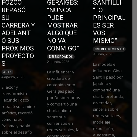
FOZCO
GERAIGES:
SANTILLI:
REPASÓ
“NUNCA
“LO
SU
PUDE
PRINCIPAL
CARRERA Y
MOSTRAR
ES SER
ADELANT
ALGO QUE
VOS
Ó SUS
NO VA
MISMO”
PRÓXIMOS
CONMIGO”
ENTRETENIMIENTO
8 junio, 2026
PROYECTO
DESBORDADOS
21 junio, 2026
S
La modelo e
influencer Gina
La influencer y
ARTE
Santilli pasó por
4 agosto, 2026
creadora de
Japaleta y
contenido Anto
El actor y
compartió una
Geraiges pasó
transformista
charla profunda,
por Desbordados
Facundo Fozco
divertida y
y compartió una
repasó su camino
sincera sobre
charla íntima
artístico, recordó
redes sociales,
sobre sus
cómo nació
modelaje,
comienzos en
Paloma y habló
exposición,
redes sociales, la
sobre el desafío
autoestima,
construcción...