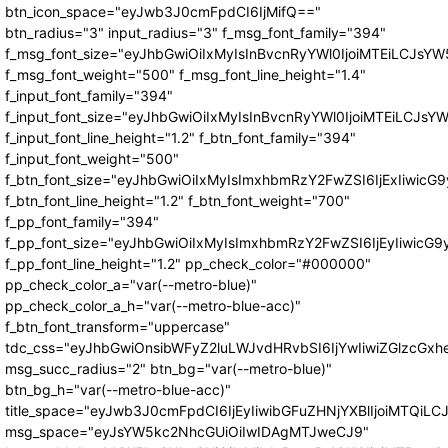
btn_icon_space="eyJwb3J0cmFpdCI6IjMifQ=="
btn_radius="3" input_radius="3" f_msg_font_family="394"
f_msg_font_size="eyJhbGwiOiIxMyIsInBvcnRyYWl0IjoiMTEiLCJsY
f_msg_font_weight="500" f_msg_font_line_height="1.4"
f_input_font_family="394"
f_input_font_size="eyJhbGwiOiIxMyIsInBvcnRyYWl0IjoiMTEiLCJs
f_input_font_line_height="1.2" f_btn_font_family="394"
f_input_font_weight="500"
f_btn_font_size="eyJhbGwiOiIxMyIsImxhbmRzY2FwZSI6IjExIiwic
f_btn_font_line_height="1.2" f_btn_font_weight="700"
f_pp_font_family="394"
f_pp_font_size="eyJhbGwiOiIxMyIsImxhbmRzY2FwZSI6IjEyIiwicG
f_pp_font_line_height="1.2" pp_check_color="#000000"
pp_check_color_a="var(--metro-blue)"
pp_check_color_a_h="var(--metro-blue-acc)"
f_btn_font_transform="uppercase"
tdc_css="eyJhbGwiOnsibWFyZ2luLWJvdHRvbSI6IjYwIiwiZGlzcG
msg_succ_radius="2" btn_bg="var(--metro-blue)"
btn_bg_h="var(--metro-blue-acc)"
title_space="eyJwb3J0cmFpdCI6IjEyIiwibGFuZHNjYXBlIjoiMTQiLC
msg_space="eyJsYW5kc2NhcGUiOiIwIDAgMTJweCJ9"