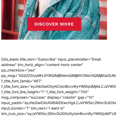
[tds_leads title_text="Subscribe" input_placeholder="Email
address" btn_horiz_align="content-horiz-center"
pp_checkbox="yes"
pp_msg="SSd2ZSUyMHJlYWQlMjBhbmQlMjBhY2NlcHQlMjB0aGUlM
f_title_font_family="467"
f_title_font_size="eyJhbGwiOiIyNCIsInBvcnRyYWl0IjoiMjAiLCJsYW5
f_title_font_line_height="1" f_title_font_weight="700"
msg_composer="success" display="column" gap="10"
input_padd="eyJhbGwiOiIxNXB4IDEwcHgiLCJsYW5kc2NhcGUiOiI
input_border="1" btn_text="I want in"
btn_icon_size="eyJsYW5kc2NhcGUiOiIxNyIsInBvcnRyYWl0IjoiMTUi