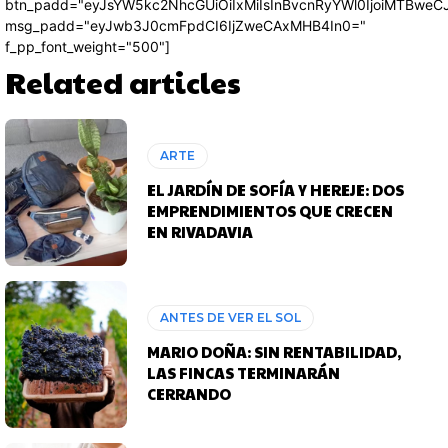
btn_padd="eyJsYW5kc2NhcGUiOiIxMiIsInBvcnRyYWl0IjoiMTBweC
msg_padd="eyJwb3J0cmFpdCI6IjZweCAxMHB4In0="
f_pp_font_weight="500"]
Related articles
ARTE
EL JARDÍN DE SOFÍA Y HEREJE: DOS
EMPRENDIMIENTOS QUE CRECEN
EN RIVADAVIA
ANTES DE VER EL SOL
MARIO DOÑA: SIN RENTABILIDAD,
LAS FINCAS TERMINARÁN
CERRANDO