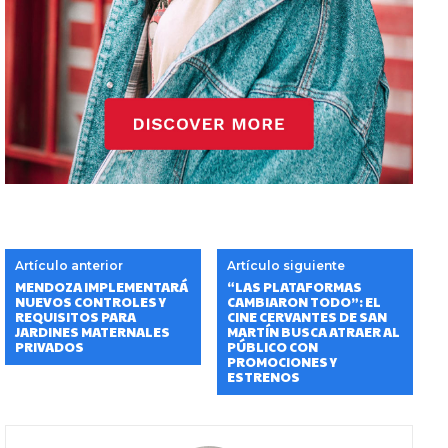
Artículo anterior
Artículo siguiente
MENDOZA IMPLEMENTARÁ
“LAS PLATAFORMAS
NUEVOS CONTROLES Y
CAMBIARON TODO”: EL
REQUISITOS PARA
CINE CERVANTES DE SAN
JARDINES MATERNALES
MARTÍN BUSCA ATRAER AL
PRIVADOS
PÚBLICO CON
PROMOCIONES Y
ESTRENOS