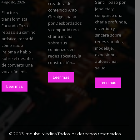
Santilli pasó por
4 agosto, 2026
creadora de
Japaleta y
contenido Anto
El actor y
compartió una
Geraiges pasó
transformista
charla profunda,
por Desbordados
Facundo Fozco
divertida y
y compartió una
repasó su camino
sincera sobre
charla íntima
artístico, recordó
redes sociales,
sobre sus
cómo nació
modelaje,
comienzos en
Paloma y habló
exposición,
redes sociales, la
sobre el desafío
autoestima,
construcción...
de convertir una
salud...
vocación en...
Leer más
Leer más
Leer más
© 2003 Impulso Medios Todos los derechos reservados.