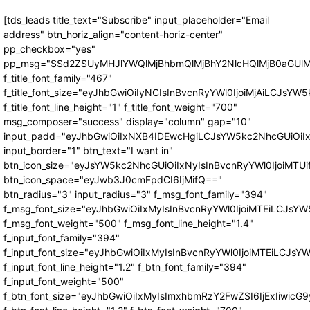
[tds_leads title_text="Subscribe" input_placeholder="Email
address" btn_horiz_align="content-horiz-center"
pp_checkbox="yes"
pp_msg="SSd2ZSUyMHJlYWQlMjBhbmQlMjBhY2NlcHQlMjB0aGUlM
f_title_font_family="467"
f_title_font_size="eyJhbGwiOiIyNCIsInBvcnRyYWl0IjoiMjAiLCJsYW5
f_title_font_line_height="1" f_title_font_weight="700"
msg_composer="success" display="column" gap="10"
input_padd="eyJhbGwiOiIxNXB4IDEwcHgiLCJsYW5kc2NhcGUiOiI
input_border="1" btn_text="I want in"
btn_icon_size="eyJsYW5kc2NhcGUiOiIxNyIsInBvcnRyYWl0IjoiMTUi
btn_icon_space="eyJwb3J0cmFpdCI6IjMifQ=="
btn_radius="3" input_radius="3" f_msg_font_family="394"
f_msg_font_size="eyJhbGwiOiIxMyIsInBvcnRyYWl0IjoiMTEiLCJsY
f_msg_font_weight="500" f_msg_font_line_height="1.4"
f_input_font_family="394"
f_input_font_size="eyJhbGwiOiIxMyIsInBvcnRyYWl0IjoiMTEiLCJs
f_input_font_line_height="1.2" f_btn_font_family="394"
f_input_font_weight="500"
f_btn_font_size="eyJhbGwiOiIxMyIsImxhbmRzY2FwZSI6IjExIiwic