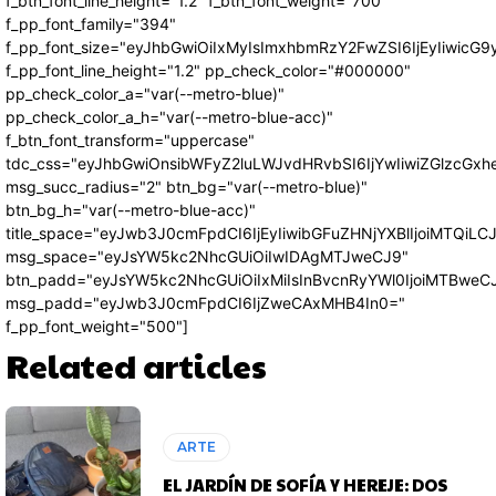
f_btn_font_line_height="1.2" f_btn_font_weight="700"
f_pp_font_family="394"
f_pp_font_size="eyJhbGwiOiIxMyIsImxhbmRzY2FwZSI6IjEyIiwicG
f_pp_font_line_height="1.2" pp_check_color="#000000"
pp_check_color_a="var(--metro-blue)"
pp_check_color_a_h="var(--metro-blue-acc)"
f_btn_font_transform="uppercase"
tdc_css="eyJhbGwiOnsibWFyZ2luLWJvdHRvbSI6IjYwIiwiZGlzcG
msg_succ_radius="2" btn_bg="var(--metro-blue)"
btn_bg_h="var(--metro-blue-acc)"
title_space="eyJwb3J0cmFpdCI6IjEyIiwibGFuZHNjYXBlIjoiMTQiLC
msg_space="eyJsYW5kc2NhcGUiOiIwIDAgMTJweCJ9"
btn_padd="eyJsYW5kc2NhcGUiOiIxMiIsInBvcnRyYWl0IjoiMTBweC
msg_padd="eyJwb3J0cmFpdCI6IjZweCAxMHB4In0="
f_pp_font_weight="500"]
Related articles
ARTE
EL JARDÍN DE SOFÍA Y HEREJE: DOS