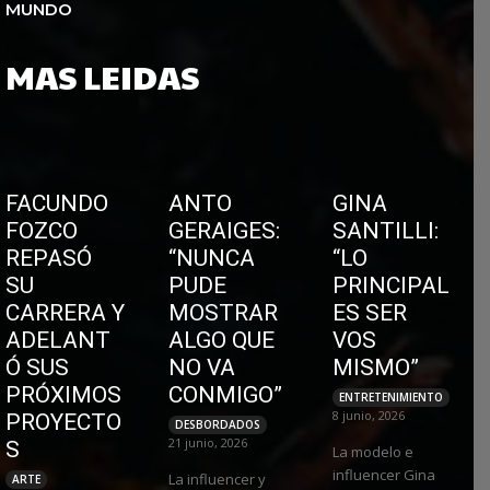
MUNDO
MAS LEIDAS
FACUNDO
ANTO
GINA
FOZCO
GERAIGES:
SANTILLI:
REPASÓ
“NUNCA
“LO
SU
PUDE
PRINCIPAL
CARRERA Y
MOSTRAR
ES SER
ADELANT
ALGO QUE
VOS
Ó SUS
NO VA
MISMO”
PRÓXIMOS
CONMIGO”
ENTRETENIMIENTO
8 junio, 2026
PROYECTO
DESBORDADOS
21 junio, 2026
S
La modelo e
influencer Gina
La influencer y
ARTE