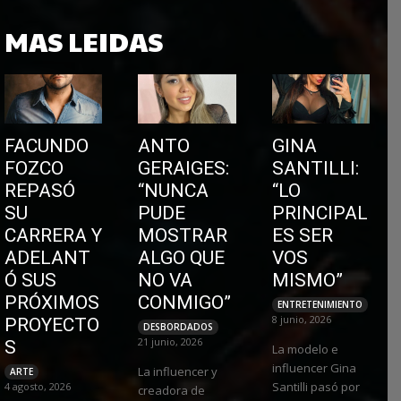
MAS LEIDAS
FACUNDO
ANTO
GINA
FOZCO
GERAIGES:
SANTILLI:
REPASÓ
“NUNCA
“LO
SU
PUDE
PRINCIPAL
CARRERA Y
MOSTRAR
ES SER
ADELANT
ALGO QUE
VOS
Ó SUS
NO VA
MISMO”
PRÓXIMOS
CONMIGO”
ENTRETENIMIENTO
8 junio, 2026
PROYECTO
DESBORDADOS
21 junio, 2026
S
La modelo e
influencer Gina
La influencer y
ARTE
Santilli pasó por
4 agosto, 2026
creadora de