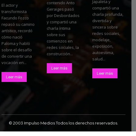
Japaleta y
contenido Anto
El actor y
compartió una
Geraiges pasó
transformista
charla profunda,
por Desbordados
Facundo Fozco
divertida y
y compartió una
repasó su camino
sincera sobre
charla íntima
artístico, recordó
redes sociales,
sobre sus
cómo nació
modelaje,
comienzos en
Paloma y habló
exposición,
redes sociales, la
sobre el desafío
autoestima,
construcción...
de convertir una
salud...
vocación en...
Leer más
Leer más
Leer más
© 2003 Impulso Medios Todos los derechos reservados.