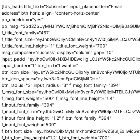
[tds_leads title_text="Subscribe" input_placeholder="Email
address" btn_horiz_align="content-horiz-center"
pp_checkbox="yes"
pp_msg="SSd2ZSUyMHJlYWQlMjBhbmQlMjBhY2NlcHQlMjB0aGUlM
f_title_font_family="467"
f_title_font_size="eyJhbGwiOiIyNCIsInBvcnRyYWl0IjoiMjAiLCJsYW5
f_title_font_line_height="1" f_title_font_weight="700"
msg_composer="success" display="column" gap="10"
input_padd="eyJhbGwiOiIxNXB4IDEwcHgiLCJsYW5kc2NhcGUiOiI
input_border="1" btn_text="I want in"
btn_icon_size="eyJsYW5kc2NhcGUiOiIxNyIsInBvcnRyYWl0IjoiMTUi
btn_icon_space="eyJwb3J0cmFpdCI6IjMifQ=="
btn_radius="3" input_radius="3" f_msg_font_family="394"
f_msg_font_size="eyJhbGwiOiIxMyIsInBvcnRyYWl0IjoiMTEiLCJsY
f_msg_font_weight="500" f_msg_font_line_height="1.4"
f_input_font_family="394"
f_input_font_size="eyJhbGwiOiIxMyIsInBvcnRyYWl0IjoiMTEiLCJs
f_input_font_line_height="1.2" f_btn_font_family="394"
f_input_font_weight="500"
f_btn_font_size="eyJhbGwiOiIxMyIsImxhbmRzY2FwZSI6IjExIiwic
f_btn_font_line_height="1.2" f_btn_font_weight="700"