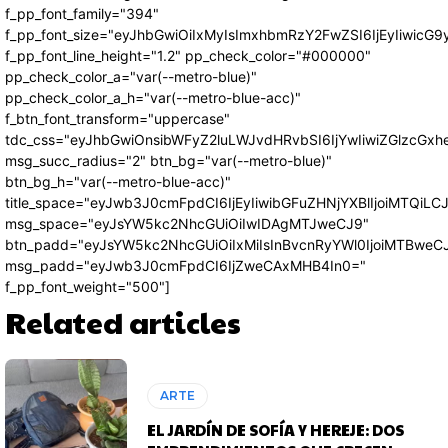
f_pp_font_family="394"
f_pp_font_size="eyJhbGwiOiIxMyIsImxhbmRzY2FwZSI6IjEyIiwicG
f_pp_font_line_height="1.2" pp_check_color="#000000"
pp_check_color_a="var(--metro-blue)"
pp_check_color_a_h="var(--metro-blue-acc)"
f_btn_font_transform="uppercase"
tdc_css="eyJhbGwiOnsibWFyZ2luLWJvdHRvbSI6IjYwIiwiZGlzcG
msg_succ_radius="2" btn_bg="var(--metro-blue)"
btn_bg_h="var(--metro-blue-acc)"
title_space="eyJwb3J0cmFpdCI6IjEyIiwibGFuZHNjYXBlIjoiMTQiLC
msg_space="eyJsYW5kc2NhcGUiOiIwIDAgMTJweCJ9"
btn_padd="eyJsYW5kc2NhcGUiOiIxMiIsInBvcnRyYWl0IjoiMTBweC
msg_padd="eyJwb3J0cmFpdCI6IjZweCAxMHB4In0="
f_pp_font_weight="500"]
Related articles
ARTE
EL JARDÍN DE SOFÍA Y HEREJE: DOS