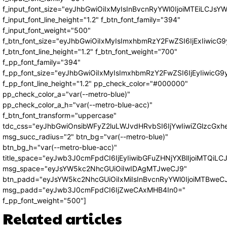
f_input_font_size="eyJhbGwiOiIxMyIsInBvcnRyYWl0IjoiMTEiLCJs
f_input_font_line_height="1.2" f_btn_font_family="394"
f_input_font_weight="500"
f_btn_font_size="eyJhbGwiOiIxMyIsImxhbmRzY2FwZSI6IjExIiwic
f_btn_font_line_height="1.2" f_btn_font_weight="700"
f_pp_font_family="394"
f_pp_font_size="eyJhbGwiOiIxMyIsImxhbmRzY2FwZSI6IjEyIiwicG
f_pp_font_line_height="1.2" pp_check_color="#000000"
pp_check_color_a="var(--metro-blue)"
pp_check_color_a_h="var(--metro-blue-acc)"
f_btn_font_transform="uppercase"
tdc_css="eyJhbGwiOnsibWFyZ2luLWJvdHRvbSI6IjYwIiwiZGlzcG
msg_succ_radius="2" btn_bg="var(--metro-blue)"
btn_bg_h="var(--metro-blue-acc)"
title_space="eyJwb3J0cmFpdCI6IjEyIiwibGFuZHNjYXBlIjoiMTQiLC
msg_space="eyJsYW5kc2NhcGUiOiIwIDAgMTJweCJ9"
btn_padd="eyJsYW5kc2NhcGUiOiIxMiIsInBvcnRyYWl0IjoiMTBweC
msg_padd="eyJwb3J0cmFpdCI6IjZweCAxMHB4In0="
f_pp_font_weight="500"]
Related articles