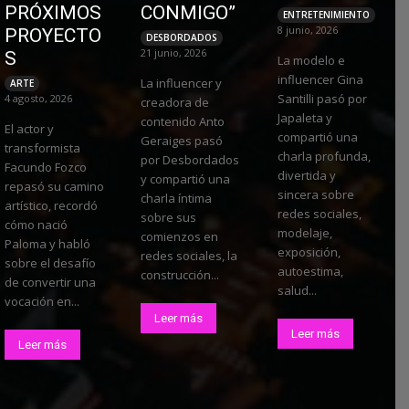
PRÓXIMOS
CONMIGO”
ENTRETENIMIENTO
8 junio, 2026
PROYECTO
DESBORDADOS
21 junio, 2026
S
La modelo e
influencer Gina
La influencer y
ARTE
Santilli pasó por
4 agosto, 2026
creadora de
Japaleta y
contenido Anto
El actor y
compartió una
Geraiges pasó
transformista
charla profunda,
por Desbordados
Facundo Fozco
divertida y
y compartió una
repasó su camino
sincera sobre
charla íntima
artístico, recordó
redes sociales,
sobre sus
cómo nació
modelaje,
comienzos en
Paloma y habló
exposición,
redes sociales, la
sobre el desafío
autoestima,
construcción...
de convertir una
salud...
vocación en...
Leer más
Leer más
Leer más