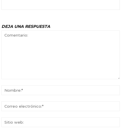
DEJA UNA RESPUESTA
Comentario:
Nomb
Corr
elect
Sitio
web: