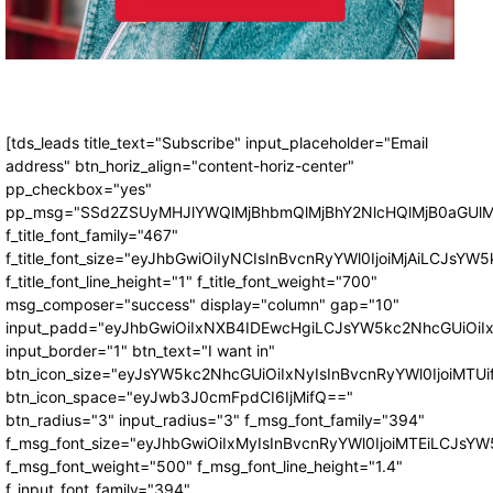
[tds_leads title_text="Subscribe" input_placeholder="Email
address" btn_horiz_align="content-horiz-center"
pp_checkbox="yes"
pp_msg="SSd2ZSUyMHJlYWQlMjBhbmQlMjBhY2NlcHQlMjB0aGUlM
f_title_font_family="467"
f_title_font_size="eyJhbGwiOiIyNCIsInBvcnRyYWl0IjoiMjAiLCJsYW5
f_title_font_line_height="1" f_title_font_weight="700"
msg_composer="success" display="column" gap="10"
input_padd="eyJhbGwiOiIxNXB4IDEwcHgiLCJsYW5kc2NhcGUiOiI
input_border="1" btn_text="I want in"
btn_icon_size="eyJsYW5kc2NhcGUiOiIxNyIsInBvcnRyYWl0IjoiMTUi
btn_icon_space="eyJwb3J0cmFpdCI6IjMifQ=="
btn_radius="3" input_radius="3" f_msg_font_family="394"
f_msg_font_size="eyJhbGwiOiIxMyIsInBvcnRyYWl0IjoiMTEiLCJsY
f_msg_font_weight="500" f_msg_font_line_height="1.4"
f_input_font_family="394"