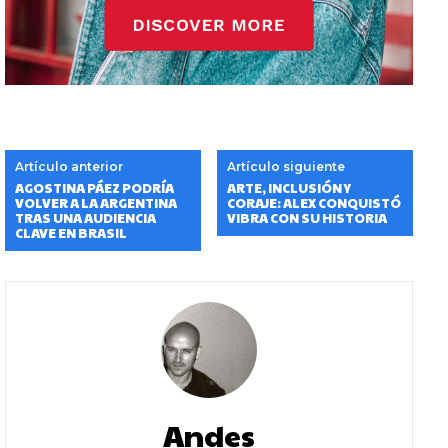
Artículo anterior
Artículo siguiente
AGOSTINA PÁEZ PODRÍA
ARTE, INCLUSIÓN Y
VOLVER A LA ARGENTINA
CORAJE: ALEX CONQUISTÓ
TRAS UNA AUDIENCIA
VIBRA CON SU HISTORIA
CLAVE EN BRASIL
Andes