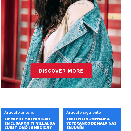
Artículo anterior
Artículo siguiente
CIERRE DE MATERNIDAD
EMOTIVO HOMENAJE A
EN EL SAPORITI: VILLALBA
VETERANOS DE MALVINAS
CUESTIONÓ LA MEDIDA Y
EN JUNÍN