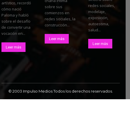
charla íntima
artístico, recordó
redes sociales,
sobre sus
cómo nació
modelaje,
comienzos en
Paloma y habló
exposición,
redes sociales, la
sobre el desafío
autoestima,
construcción...
de convertir una
salud...
vocación en...
Leer más
Leer más
Leer más
© 2003 Impulso Medios Todos los derechos reservados.