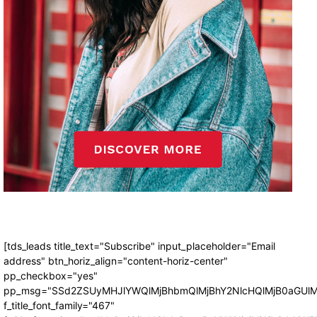
[tds_leads title_text="Subscribe" input_placeholder="Email
address" btn_horiz_align="content-horiz-center"
pp_checkbox="yes"
pp_msg="SSd2ZSUyMHJlYWQlMjBhbmQlMjBhY2NlcHQlMjB0aGUlM
f_title_font_family="467"