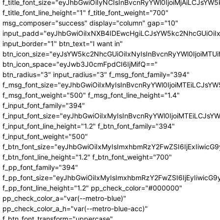
f_title_font_size="eyJhbGwiOiIyNCIsInBvcnRyYWl0IjoiMjAiLCJsYW5
f_title_font_line_height="1" f_title_font_weight="700"
msg_composer="success" display="column" gap="10"
input_padd="eyJhbGwiOiIxNXB4IDEwcHgiLCJsYW5kc2NhcGUiOiI
input_border="1" btn_text="I want in"
btn_icon_size="eyJsYW5kc2NhcGUiOiIxNyIsInBvcnRyYWl0IjoiMTUi
btn_icon_space="eyJwb3J0cmFpdCI6IjMifQ=="
btn_radius="3" input_radius="3" f_msg_font_family="394"
f_msg_font_size="eyJhbGwiOiIxMyIsInBvcnRyYWl0IjoiMTEiLCJsY
f_msg_font_weight="500" f_msg_font_line_height="1.4"
f_input_font_family="394"
f_input_font_size="eyJhbGwiOiIxMyIsInBvcnRyYWl0IjoiMTEiLCJs
f_input_font_line_height="1.2" f_btn_font_family="394"
f_input_font_weight="500"
f_btn_font_size="eyJhbGwiOiIxMyIsImxhbmRzY2FwZSI6IjExIiwic
f_btn_font_line_height="1.2" f_btn_font_weight="700"
f_pp_font_family="394"
f_pp_font_size="eyJhbGwiOiIxMyIsImxhbmRzY2FwZSI6IjEyIiwicG
f_pp_font_line_height="1.2" pp_check_color="#000000"
pp_check_color_a="var(--metro-blue)"
pp_check_color_a_h="var(--metro-blue-acc)"
f_btn_font_transform="uppercase"