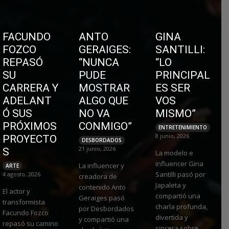
FACUNDO
ANTO
GINA
FOZCO
GERAIGES:
SANTILLI:
REPASÓ
“NUNCA
“LO
SU
PUDE
PRINCIPAL
CARRERA Y
MOSTRAR
ES SER
ADELANT
ALGO QUE
VOS
Ó SUS
NO VA
MISMO”
PRÓXIMOS
CONMIGO”
ENTRETENIMIENTO
8 junio, 2026
PROYECTO
DESBORDADOS
21 junio, 2026
S
La modelo e
influencer Gina
La influencer y
ARTE
Santilli pasó por
4 agosto, 2026
creadora de
Japaleta y
contenido Anto
El actor y
compartió una
Geraiges pasó
transformista
charla profunda,
por Desbordados
Facundo Fozco
divertida y
y compartió una
repasó su camino
sincera sobre