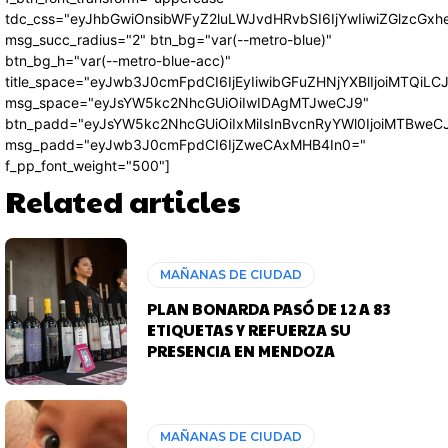
tdc_css="eyJhbGwiOnsibWFyZ2luLWJvdHRvbSI6IjYwIiwiZGlzcG
msg_succ_radius="2" btn_bg="var(--metro-blue)"
btn_bg_h="var(--metro-blue-acc)"
title_space="eyJwb3J0cmFpdCI6IjEyIiwibGFuZHNjYXBlIjoiMTQiLC
msg_space="eyJsYW5kc2NhcGUiOiIwIDAgMTJweCJ9"
btn_padd="eyJsYW5kc2NhcGUiOiIxMiIsInBvcnRyYWl0IjoiMTBweC
msg_padd="eyJwb3J0cmFpdCI6IjZweCAxMHB4In0="
f_pp_font_weight="500"]
Related articles
MAÑANAS DE CIUDAD
PLAN BONARDA PASÓ DE 12 A 83
ETIQUETAS Y REFUERZA SU
PRESENCIA EN MENDOZA
MAÑANAS DE CIUDAD