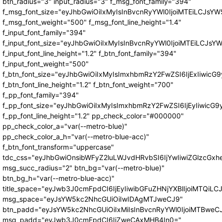
btn_radius="3" input_radius="3" f_msg_font_family="394"
f_msg_font_size="eyJhbGwiOiIxMyIsInBvcnRyYWl0IjoiMTEiLCJsY
f_msg_font_weight="500" f_msg_font_line_height="1.4"
f_input_font_family="394"
f_input_font_size="eyJhbGwiOiIxMyIsInBvcnRyYWl0IjoiMTEiLCJs
f_input_font_line_height="1.2" f_btn_font_family="394"
f_input_font_weight="500"
f_btn_font_size="eyJhbGwiOiIxMyIsImxhbmRzY2FwZSI6IjExIiwic
f_btn_font_line_height="1.2" f_btn_font_weight="700"
f_pp_font_family="394"
f_pp_font_size="eyJhbGwiOiIxMyIsImxhbmRzY2FwZSI6IjEyIiwicG
f_pp_font_line_height="1.2" pp_check_color="#000000"
pp_check_color_a="var(--metro-blue)"
pp_check_color_a_h="var(--metro-blue-acc)"
f_btn_font_transform="uppercase"
tdc_css="eyJhbGwiOnsibWFyZ2luLWJvdHRvbSI6IjYwIiwiZGlzcG
msg_succ_radius="2" btn_bg="var(--metro-blue)"
btn_bg_h="var(--metro-blue-acc)"
title_space="eyJwb3J0cmFpdCI6IjEyIiwibGFuZHNjYXBlIjoiMTQiLC
msg_space="eyJsYW5kc2NhcGUiOiIwIDAgMTJweCJ9"
btn_padd="eyJsYW5kc2NhcGUiOiIxMiIsInBvcnRyYWl0IjoiMTBweC
msg_padd="eyJwb3J0cmFpdCI6IjZweCAxMHB4In0="