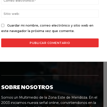
elect
Sitio
web:
Guardar mi nombre, correo electrónico y sitio web en
este navegador la próxima vez que comente.
SOBRE NOSOTROS
Somos un Multimedio de la Zona Este de Mendoza. En el
2003 iniciamos nuesra señal online, convirtiendonos en la