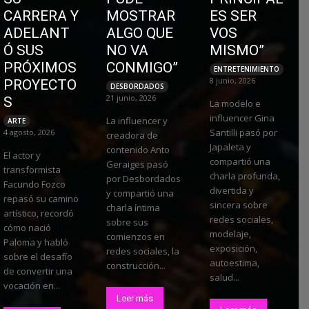
CARRERA Y
MOSTRAR
ES SER
ADELANT
ALGO QUE
VOS
Ó SUS
NO VA
MISMO”
PRÓXIMOS
CONMIGO”
ENTRETENIMIENTO
8 junio, 2026
PROYECTO
DESBORDADOS
21 junio, 2026
S
La modelo e
influencer Gina
La influencer y
ARTE
Santilli pasó por
4 agosto, 2026
creadora de
Japaleta y
contenido Anto
El actor y
compartió una
Geraiges pasó
transformista
charla profunda,
por Desbordados
Facundo Fozco
divertida y
y compartió una
repasó su camino
sincera sobre
charla íntima
artístico, recordó
redes sociales,
sobre sus
cómo nació
modelaje,
comienzos en
Paloma y habló
exposición,
redes sociales, la
sobre el desafío
autoestima,
construcción...
de convertir una
salud...
vocación en...
Leer más