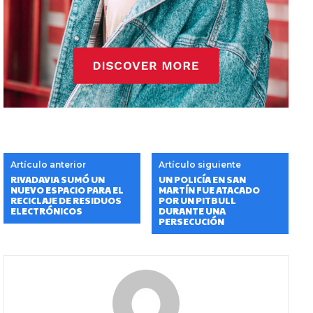
Artículo anterior
Artículo siguiente
RIVADAVIA SUMÓ UN
UN POLICÍA EN SAN
NUEVO ESPACIO PARA EL
MARTÍN FUE ATACADO
RECICLAJE DE RESIDUOS
POR UN PITBULL
ELECTRÓNICOS
DURANTE UNA
PERSECUCIÓN