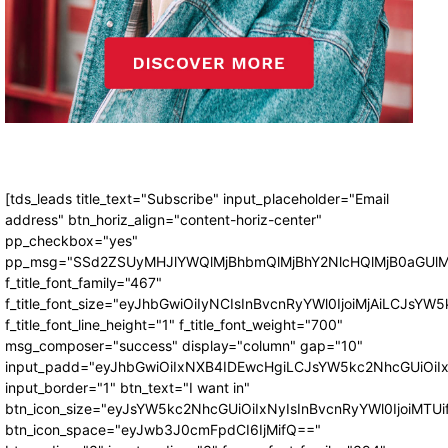
[tds_leads title_text="Subscribe" input_placeholder="Email
address" btn_horiz_align="content-horiz-center"
pp_checkbox="yes"
pp_msg="SSd2ZSUyMHJlYWQlMjBhbmQlMjBhY2NlcHQlMjB0aGUlM
f_title_font_family="467"
f_title_font_size="eyJhbGwiOiIyNCIsInBvcnRyYWl0IjoiMjAiLCJsYW5
f_title_font_line_height="1" f_title_font_weight="700"
msg_composer="success" display="column" gap="10"
input_padd="eyJhbGwiOiIxNXB4IDEwcHgiLCJsYW5kc2NhcGUiOiI
input_border="1" btn_text="I want in"
btn_icon_size="eyJsYW5kc2NhcGUiOiIxNyIsInBvcnRyYWl0IjoiMTUi
btn_icon_space="eyJwb3J0cmFpdCI6IjMifQ=="