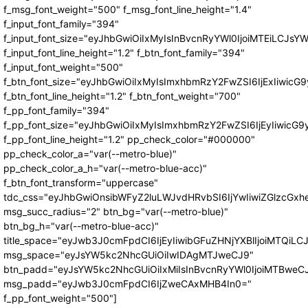
f_msg_font_weight="500" f_msg_font_line_height="1.4"
f_input_font_family="394"
f_input_font_size="eyJhbGwiOiIxMyIsInBvcnRyYWl0IjoiMTEiLCJs
f_input_font_line_height="1.2" f_btn_font_family="394"
f_input_font_weight="500"
f_btn_font_size="eyJhbGwiOiIxMyIsImxhbmRzY2FwZSI6IjExIiwic
f_btn_font_line_height="1.2" f_btn_font_weight="700"
f_pp_font_family="394"
f_pp_font_size="eyJhbGwiOiIxMyIsImxhbmRzY2FwZSI6IjEyIiwicG
f_pp_font_line_height="1.2" pp_check_color="#000000"
pp_check_color_a="var(--metro-blue)"
pp_check_color_a_h="var(--metro-blue-acc)"
f_btn_font_transform="uppercase"
tdc_css="eyJhbGwiOnsibWFyZ2luLWJvdHRvbSI6IjYwIiwiZGlzcG
msg_succ_radius="2" btn_bg="var(--metro-blue)"
btn_bg_h="var(--metro-blue-acc)"
title_space="eyJwb3J0cmFpdCI6IjEyIiwibGFuZHNjYXBlIjoiMTQiLC
msg_space="eyJsYW5kc2NhcGUiOiIwIDAgMTJweCJ9"
btn_padd="eyJsYW5kc2NhcGUiOiIxMiIsInBvcnRyYWl0IjoiMTBweC
msg_padd="eyJwb3J0cmFpdCI6IjZweCAxMHB4In0="
f_pp_font_weight="500"]