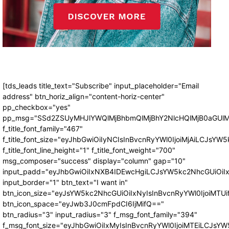
[tds_leads title_text="Subscribe" input_placeholder="Email
address" btn_horiz_align="content-horiz-center"
pp_checkbox="yes"
pp_msg="SSd2ZSUyMHJlYWQlMjBhbmQlMjBhY2NlcHQlMjB0aGUlM
f_title_font_family="467"
f_title_font_size="eyJhbGwiOiIyNCIsInBvcnRyYWl0IjoiMjAiLCJsYW5
f_title_font_line_height="1" f_title_font_weight="700"
msg_composer="success" display="column" gap="10"
input_padd="eyJhbGwiOiIxNXB4IDEwcHgiLCJsYW5kc2NhcGUiOiI
input_border="1" btn_text="I want in"
btn_icon_size="eyJsYW5kc2NhcGUiOiIxNyIsInBvcnRyYWl0IjoiMTUi
btn_icon_space="eyJwb3J0cmFpdCI6IjMifQ=="
btn_radius="3" input_radius="3" f_msg_font_family="394"
f_msg_font_size="eyJhbGwiOiIxMyIsInBvcnRyYWl0IjoiMTEiLCJsY