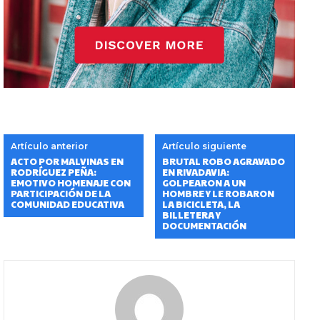
Artículo anterior
Artículo siguiente
ACTO POR MALVINAS EN
BRUTAL ROBO AGRAVADO
RODRÍGUEZ PEÑA:
EN RIVADAVIA:
EMOTIVO HOMENAJE CON
GOLPEARON A UN
PARTICIPACIÓN DE LA
HOMBRE Y LE ROBARON
COMUNIDAD EDUCATIVA
LA BICICLETA, LA
BILLETERA Y
DOCUMENTACIÓN