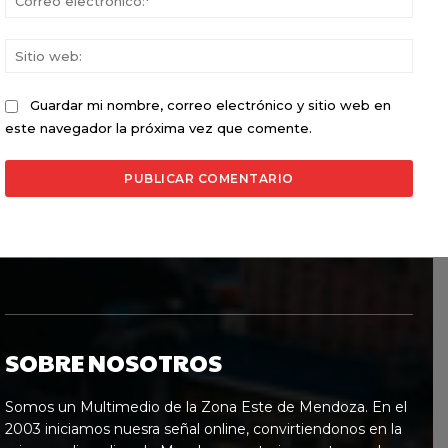
elect
Sitio
web:
Guardar mi nombre, correo electrónico y sitio web en
este navegador la próxima vez que comente.
SOBRE NOSOTROS
Somos un Multimedio de la Zona Este de Mendoza. En el
2003 iniciamos nuesra señal online, convirtiendonos en la