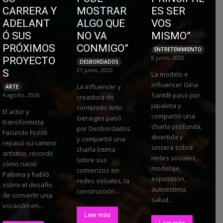
CARRERA Y
MOSTRAR
ES SER
ADELANT
ALGO QUE
VOS
Ó SUS
NO VA
MISMO”
PRÓXIMOS
CONMIGO”
ENTRETENIMIENTO
8 junio, 2026
PROYECTO
DESBORDADOS
21 junio, 2026
S
La modelo e
influencer Gina
La influencer y
ARTE
Santilli pasó por
4 agosto, 2026
creadora de
Japaleta y
contenido Anto
El actor y
compartió una
Geraiges pasó
transformista
charla profunda,
por Desbordados
Facundo Fozco
divertida y
y compartió una
repasó su camino
sincera sobre
charla íntima
artístico, recordó
redes sociales,
sobre sus
cómo nació
modelaje,
comienzos en
Paloma y habló
exposición,
redes sociales, la
sobre el desafío
autoestima,
construcción...
de convertir una
salud...
vocación en...
Leer más