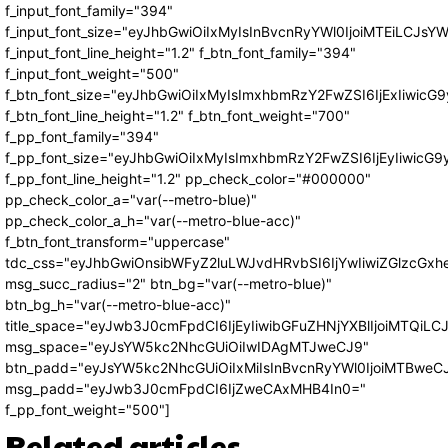
f_input_font_family="394"
f_input_font_size="eyJhbGwiOiIxMyIsInBvcnRyYWl0IjoiMTEiLCJs
f_input_font_line_height="1.2" f_btn_font_family="394"
f_input_font_weight="500"
f_btn_font_size="eyJhbGwiOiIxMyIsImxhbmRzY2FwZSI6IjExIiwic
f_btn_font_line_height="1.2" f_btn_font_weight="700"
f_pp_font_family="394"
f_pp_font_size="eyJhbGwiOiIxMyIsImxhbmRzY2FwZSI6IjEyIiwicG
f_pp_font_line_height="1.2" pp_check_color="#000000"
pp_check_color_a="var(--metro-blue)"
pp_check_color_a_h="var(--metro-blue-acc)"
f_btn_font_transform="uppercase"
tdc_css="eyJhbGwiOnsibWFyZ2luLWJvdHRvbSI6IjYwIiwiZGlzcG
msg_succ_radius="2" btn_bg="var(--metro-blue)"
btn_bg_h="var(--metro-blue-acc)"
title_space="eyJwb3J0cmFpdCI6IjEyIiwibGFuZHNjYXBlIjoiMTQiLC
msg_space="eyJsYW5kc2NhcGUiOiIwIDAgMTJweCJ9"
btn_padd="eyJsYW5kc2NhcGUiOiIxMiIsInBvcnRyYWl0IjoiMTBweC
msg_padd="eyJwb3J0cmFpdCI6IjZweCAxMHB4In0="
f_pp_font_weight="500"]
Related articles