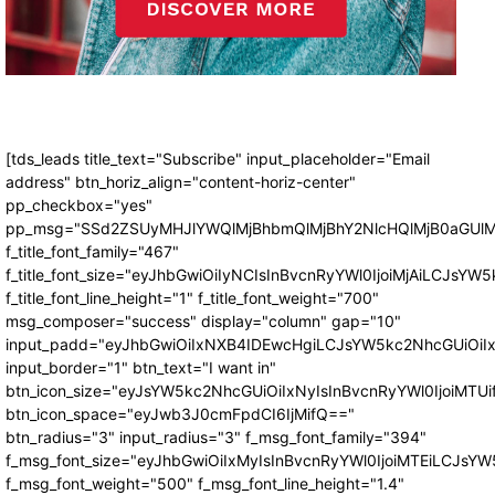
[tds_leads title_text="Subscribe" input_placeholder="Email
address" btn_horiz_align="content-horiz-center"
pp_checkbox="yes"
pp_msg="SSd2ZSUyMHJlYWQlMjBhbmQlMjBhY2NlcHQlMjB0aGUlM
f_title_font_family="467"
f_title_font_size="eyJhbGwiOiIyNCIsInBvcnRyYWl0IjoiMjAiLCJsYW5
f_title_font_line_height="1" f_title_font_weight="700"
msg_composer="success" display="column" gap="10"
input_padd="eyJhbGwiOiIxNXB4IDEwcHgiLCJsYW5kc2NhcGUiOiI
input_border="1" btn_text="I want in"
btn_icon_size="eyJsYW5kc2NhcGUiOiIxNyIsInBvcnRyYWl0IjoiMTUi
btn_icon_space="eyJwb3J0cmFpdCI6IjMifQ=="
btn_radius="3" input_radius="3" f_msg_font_family="394"
f_msg_font_size="eyJhbGwiOiIxMyIsInBvcnRyYWl0IjoiMTEiLCJsY
f_msg_font_weight="500" f_msg_font_line_height="1.4"