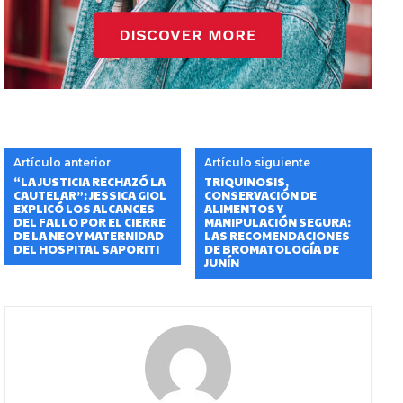
Artículo anterior
Artículo siguiente
“LA JUSTICIA RECHAZÓ LA
TRIQUINOSIS,
CAUTELAR”: JESSICA GIOL
CONSERVACIÓN DE
EXPLICÓ LOS ALCANCES
ALIMENTOS Y
DEL FALLO POR EL CIERRE
MANIPULACIÓN SEGURA:
DE LA NEO Y MATERNIDAD
LAS RECOMENDACIONES
DEL HOSPITAL SAPORITI
DE BROMATOLOGÍA DE
JUNÍN