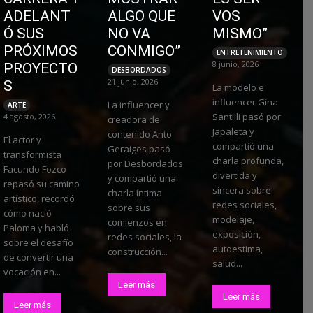
ADELANT
ALGO QUE
VOS
Ó SUS
NO VA
MISMO”
PRÓXIMOS
CONMIGO”
ENTRETENIMIENTO
8 junio, 2026
PROYECTO
DESBORDADOS
21 junio, 2026
S
La modelo e
influencer Gina
La influencer y
ARTE
Santilli pasó por
4 agosto, 2026
creadora de
Japaleta y
contenido Anto
El actor y
compartió una
Geraiges pasó
transformista
charla profunda,
por Desbordados
Facundo Fozco
divertida y
y compartió una
repasó su camino
sincera sobre
charla íntima
artístico, recordó
redes sociales,
sobre sus
cómo nació
modelaje,
comienzos en
Paloma y habló
exposición,
redes sociales, la
sobre el desafío
autoestima,
construcción...
de convertir una
salud...
vocación en...
Leer más
Leer más
Leer más