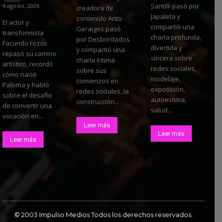
Santilli pasó por
4 agosto, 2026
creadora de
Japaleta y
contenido Anto
El actor y
compartió una
Geraiges pasó
transformista
charla profunda,
por Desbordados
Facundo Fozco
divertida y
y compartió una
repasó su camino
sincera sobre
charla íntima
artístico, recordó
redes sociales,
sobre sus
cómo nació
modelaje,
comienzos en
Paloma y habló
exposición,
redes sociales, la
sobre el desafío
autoestima,
construcción...
de convertir una
salud...
vocación en...
Leer más
Leer más
Leer más
© 2003 Impulso Medios Todos los derechos reservados.