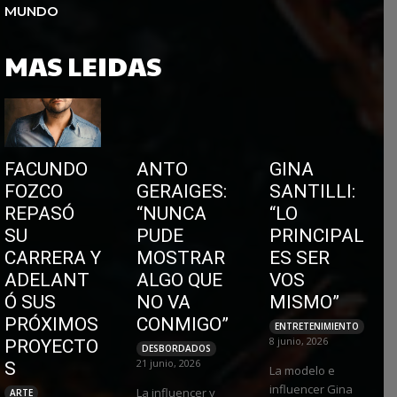
MUNDO
MAS LEIDAS
FACUNDO
ANTO
GINA
FOZCO
GERAIGES:
SANTILLI:
REPASÓ
“NUNCA
“LO
SU
PUDE
PRINCIPAL
CARRERA Y
MOSTRAR
ES SER
ADELANT
ALGO QUE
VOS
Ó SUS
NO VA
MISMO”
PRÓXIMOS
CONMIGO”
ENTRETENIMIENTO
8 junio, 2026
PROYECTO
DESBORDADOS
21 junio, 2026
S
La modelo e
influencer Gina
La influencer y
ARTE