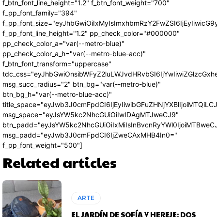
f_btn_font_line_height="1.2" f_btn_font_weight="700"
f_pp_font_family="394"
f_pp_font_size="eyJhbGwiOiIxMyIsImxhbmRzY2FwZSI6IjEyIiwicG
f_pp_font_line_height="1.2" pp_check_color="#000000"
pp_check_color_a="var(--metro-blue)"
pp_check_color_a_h="var(--metro-blue-acc)"
f_btn_font_transform="uppercase"
tdc_css="eyJhbGwiOnsibWFyZ2luLWJvdHRvbSI6IjYwIiwiZGlzcG
msg_succ_radius="2" btn_bg="var(--metro-blue)"
btn_bg_h="var(--metro-blue-acc)"
title_space="eyJwb3J0cmFpdCI6IjEyIiwibGFuZHNjYXBlIjoiMTQiLC
msg_space="eyJsYW5kc2NhcGUiOiIwIDAgMTJweCJ9"
btn_padd="eyJsYW5kc2NhcGUiOiIxMiIsInBvcnRyYWl0IjoiMTBweC
msg_padd="eyJwb3J0cmFpdCI6IjZweCAxMHB4In0="
f_pp_font_weight="500"]
Related articles
ARTE
EL JARDÍN DE SOFÍA Y HEREJE: DOS