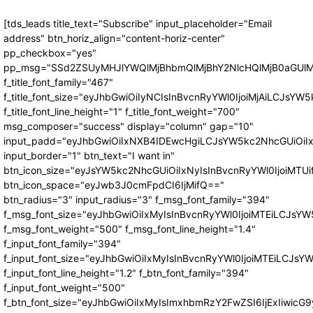
[tds_leads title_text="Subscribe" input_placeholder="Email
address" btn_horiz_align="content-horiz-center"
pp_checkbox="yes"
pp_msg="SSd2ZSUyMHJlYWQlMjBhbmQlMjBhY2NlcHQlMjB0aGUlM
f_title_font_family="467"
f_title_font_size="eyJhbGwiOiIyNCIsInBvcnRyYWl0IjoiMjAiLCJsYW5
f_title_font_line_height="1" f_title_font_weight="700"
msg_composer="success" display="column" gap="10"
input_padd="eyJhbGwiOiIxNXB4IDEwcHgiLCJsYW5kc2NhcGUiOiI
input_border="1" btn_text="I want in"
btn_icon_size="eyJsYW5kc2NhcGUiOiIxNyIsInBvcnRyYWl0IjoiMTUi
btn_icon_space="eyJwb3J0cmFpdCI6IjMifQ=="
btn_radius="3" input_radius="3" f_msg_font_family="394"
f_msg_font_size="eyJhbGwiOiIxMyIsInBvcnRyYWl0IjoiMTEiLCJsY
f_msg_font_weight="500" f_msg_font_line_height="1.4"
f_input_font_family="394"
f_input_font_size="eyJhbGwiOiIxMyIsInBvcnRyYWl0IjoiMTEiLCJs
f_input_font_line_height="1.2" f_btn_font_family="394"
f_input_font_weight="500"
f_btn_font_size="eyJhbGwiOiIxMyIsImxhbmRzY2FwZSI6IjExIiwic