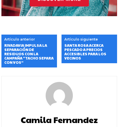
Artículo anterior
Artículo siguiente
RIVADAVIA IMPULSA LA
SANTA ROSA ACERCA
SEPARACIÓN DE
PESCADO A PRECIOS
RESIDUOS CON LA
ACCESIBLES PARA LOS
CAMPAÑA “TACHO SEPARA
VECINOS
CON VOS”
Camila Fernandez