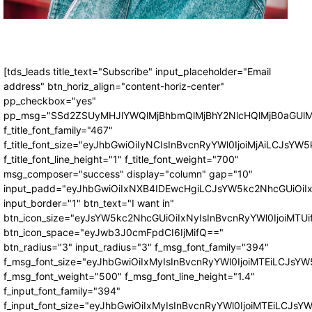
[tds_leads title_text="Subscribe" input_placeholder="Email
address" btn_horiz_align="content-horiz-center"
pp_checkbox="yes"
pp_msg="SSd2ZSUyMHJlYWQlMjBhbmQlMjBhY2NlcHQlMjB0aGUlM
f_title_font_family="467"
f_title_font_size="eyJhbGwiOiIyNCIsInBvcnRyYWl0IjoiMjAiLCJsYW5
f_title_font_line_height="1" f_title_font_weight="700"
msg_composer="success" display="column" gap="10"
input_padd="eyJhbGwiOiIxNXB4IDEwcHgiLCJsYW5kc2NhcGUiOiI
input_border="1" btn_text="I want in"
btn_icon_size="eyJsYW5kc2NhcGUiOiIxNyIsInBvcnRyYWl0IjoiMTUi
btn_icon_space="eyJwb3J0cmFpdCI6IjMifQ=="
btn_radius="3" input_radius="3" f_msg_font_family="394"
f_msg_font_size="eyJhbGwiOiIxMyIsInBvcnRyYWl0IjoiMTEiLCJsY
f_msg_font_weight="500" f_msg_font_line_height="1.4"
f_input_font_family="394"
f_input_font_size="eyJhbGwiOiIxMyIsInBvcnRyYWl0IjoiMTEiLCJs