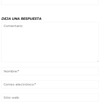
DEJA UNA RESPUESTA
Comentario:
Nomb
Corr
elect
Sitio
web: