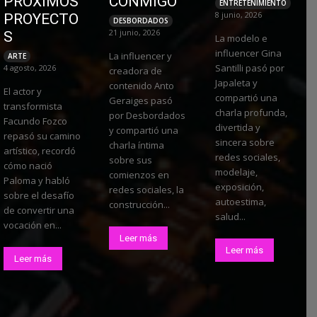
PRÓXIMOS
CONMIGO”
ENTRETENIMIENTO
8 junio, 2026
PROYECTO
DESBORDADOS
21 junio, 2026
S
La modelo e
influencer Gina
La influencer y
ARTE
Santilli pasó por
4 agosto, 2026
creadora de
Japaleta y
contenido Anto
El actor y
compartió una
Geraiges pasó
transformista
charla profunda,
por Desbordados
Facundo Fozco
divertida y
y compartió una
repasó su camino
sincera sobre
charla íntima
artístico, recordó
redes sociales,
sobre sus
cómo nació
modelaje,
comienzos en
Paloma y habló
exposición,
redes sociales, la
sobre el desafío
autoestima,
construcción...
de convertir una
salud...
vocación en...
Leer más
Leer más
Leer más