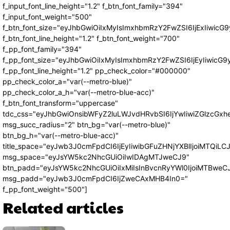
f_input_font_line_height="1.2" f_btn_font_family="394"
f_input_font_weight="500"
f_btn_font_size="eyJhbGwiOiIxMyIsImxhbmRzY2FwZSI6IjExIiwic
f_btn_font_line_height="1.2" f_btn_font_weight="700"
f_pp_font_family="394"
f_pp_font_size="eyJhbGwiOiIxMyIsImxhbmRzY2FwZSI6IjEyIiwicG
f_pp_font_line_height="1.2" pp_check_color="#000000"
pp_check_color_a="var(--metro-blue)"
pp_check_color_a_h="var(--metro-blue-acc)"
f_btn_font_transform="uppercase"
tdc_css="eyJhbGwiOnsibWFyZ2luLWJvdHRvbSI6IjYwIiwiZGlzcG
msg_succ_radius="2" btn_bg="var(--metro-blue)"
btn_bg_h="var(--metro-blue-acc)"
title_space="eyJwb3J0cmFpdCI6IjEyIiwibGFuZHNjYXBlIjoiMTQiLC
msg_space="eyJsYW5kc2NhcGUiOiIwIDAgMTJweCJ9"
btn_padd="eyJsYW5kc2NhcGUiOiIxMiIsInBvcnRyYWl0IjoiMTBweC
msg_padd="eyJwb3J0cmFpdCI6IjZweCAxMHB4In0="
f_pp_font_weight="500"]
Related articles