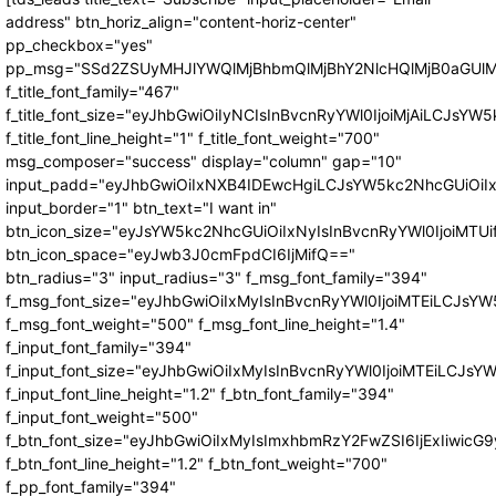
address" btn_horiz_align="content-horiz-center"
pp_checkbox="yes"
pp_msg="SSd2ZSUyMHJlYWQlMjBhbmQlMjBhY2NlcHQlMjB0aGUlM
f_title_font_family="467"
f_title_font_size="eyJhbGwiOiIyNCIsInBvcnRyYWl0IjoiMjAiLCJsYW5
f_title_font_line_height="1" f_title_font_weight="700"
msg_composer="success" display="column" gap="10"
input_padd="eyJhbGwiOiIxNXB4IDEwcHgiLCJsYW5kc2NhcGUiOiI
input_border="1" btn_text="I want in"
btn_icon_size="eyJsYW5kc2NhcGUiOiIxNyIsInBvcnRyYWl0IjoiMTUi
btn_icon_space="eyJwb3J0cmFpdCI6IjMifQ=="
btn_radius="3" input_radius="3" f_msg_font_family="394"
f_msg_font_size="eyJhbGwiOiIxMyIsInBvcnRyYWl0IjoiMTEiLCJsY
f_msg_font_weight="500" f_msg_font_line_height="1.4"
f_input_font_family="394"
f_input_font_size="eyJhbGwiOiIxMyIsInBvcnRyYWl0IjoiMTEiLCJs
f_input_font_line_height="1.2" f_btn_font_family="394"
f_input_font_weight="500"
f_btn_font_size="eyJhbGwiOiIxMyIsImxhbmRzY2FwZSI6IjExIiwic
f_btn_font_line_height="1.2" f_btn_font_weight="700"
f_pp_font_family="394"