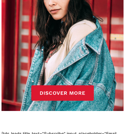
[tds_leads title_text="Subscribe" input_placeholder="Email