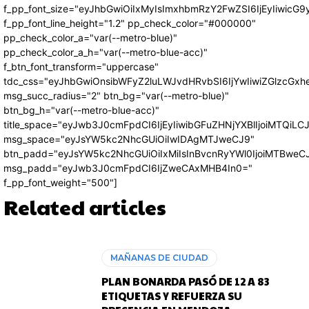
f_pp_font_size="eyJhbGwiOiIxMyIsImxhbmRzY2FwZSI6IjEyIiwicG
f_pp_font_line_height="1.2" pp_check_color="#000000"
pp_check_color_a="var(--metro-blue)"
pp_check_color_a_h="var(--metro-blue-acc)"
f_btn_font_transform="uppercase"
tdc_css="eyJhbGwiOnsibWFyZ2luLWJvdHRvbSI6IjYwIiwiZGlzcG
msg_succ_radius="2" btn_bg="var(--metro-blue)"
btn_bg_h="var(--metro-blue-acc)"
title_space="eyJwb3J0cmFpdCI6IjEyIiwibGFuZHNjYXBlIjoiMTQiLC
msg_space="eyJsYW5kc2NhcGUiOiIwIDAgMTJweCJ9"
btn_padd="eyJsYW5kc2NhcGUiOiIxMiIsInBvcnRyYWl0IjoiMTBweC
msg_padd="eyJwb3J0cmFpdCI6IjZweCAxMHB4In0="
f_pp_font_weight="500"]
Related articles
MAÑANAS DE CIUDAD
PLAN BONARDA PASÓ DE 12 A 83
ETIQUETAS Y REFUERZA SU