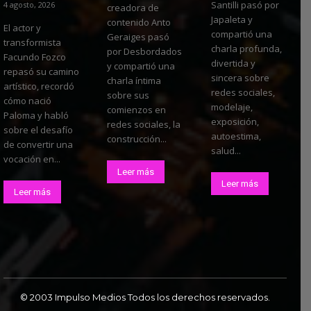
Santilli pasó por
4 agosto, 2026
creadora de
Japaleta y
contenido Anto
El actor y
compartió una
Geraiges pasó
transformista
charla profunda,
por Desbordados
Facundo Fozco
divertida y
y compartió una
repasó su camino
sincera sobre
charla íntima
artístico, recordó
redes sociales,
sobre sus
cómo nació
modelaje,
comienzos en
Paloma y habló
exposición,
redes sociales, la
sobre el desafío
autoestima,
construcción...
de convertir una
salud...
vocación en...
Leer más
Leer más
Leer más
© 2003 Impulso Medios Todos los derechos reservados.