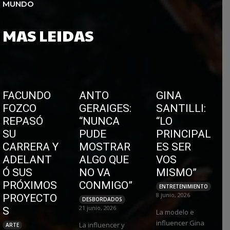
MUNDO
MAS LEIDAS
FACUNDO
ANTO
GINA
FOZCO
GERAIGES:
SANTILLI:
REPASÓ
“NUNCA
“LO
SU
PUDE
PRINCIPAL
CARRERA Y
MOSTRAR
ES SER
ADELANT
ALGO QUE
VOS
Ó SUS
NO VA
MISMO”
PRÓXIMOS
CONMIGO”
ENTRETENIMIENTO
8 junio, 2026
PROYECTO
DESBORDADOS
21 junio, 2026
S
La modelo e
influencer Gina
La influencer y
ARTE