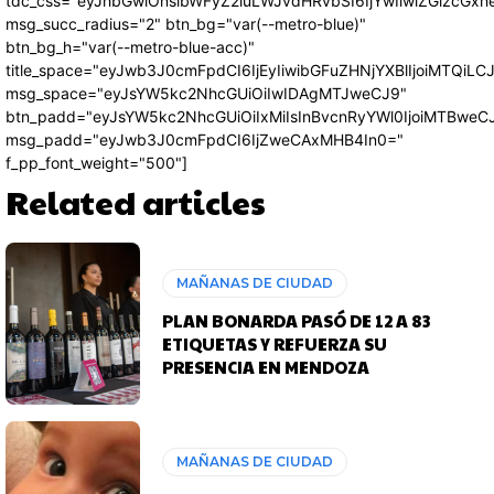
tdc_css="eyJhbGwiOnsibWFyZ2luLWJvdHRvbSI6IjYwIiwiZGlzcG
msg_succ_radius="2" btn_bg="var(--metro-blue)"
btn_bg_h="var(--metro-blue-acc)"
title_space="eyJwb3J0cmFpdCI6IjEyIiwibGFuZHNjYXBlIjoiMTQiLC
msg_space="eyJsYW5kc2NhcGUiOiIwIDAgMTJweCJ9"
btn_padd="eyJsYW5kc2NhcGUiOiIxMiIsInBvcnRyYWl0IjoiMTBweC
msg_padd="eyJwb3J0cmFpdCI6IjZweCAxMHB4In0="
f_pp_font_weight="500"]
Related articles
MAÑANAS DE CIUDAD
PLAN BONARDA PASÓ DE 12 A 83
ETIQUETAS Y REFUERZA SU
PRESENCIA EN MENDOZA
MAÑANAS DE CIUDAD