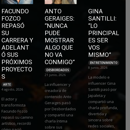
FACUNDO
ANTO
GINA
FOZCO
GERAIGES:
SANTILLI:
REPASÓ
“NUNCA
“LO
SU
PUDE
PRINCIPAL
CARRERA Y
MOSTRAR
ES SER
ADELANT
ALGO QUE
VOS
Ó SUS
NO VA
MISMO”
PRÓXIMOS
CONMIGO”
ENTRETENIMIENTO
8 junio, 2026
PROYECTO
DESBORDADOS
21 junio, 2026
S
La modelo e
influencer Gina
La influencer y
ARTE
Santilli pasó por
4 agosto, 2026
creadora de
Japaleta y
contenido Anto
El actor y
compartió una
Geraiges pasó
transformista
charla profunda,
por Desbordados
Facundo Fozco
divertida y
y compartió una
repasó su camino
sincera sobre
charla íntima
artístico, recordó
redes sociales,
sobre sus
cómo nació