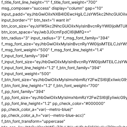
f_title_font_line_height="1" f_title_font_weight="700"
msg_composer="success" display="column" gap="10"
input_padd="eyJhbGwiOiIxNXB4IDEwcHgiLCJsYW5kc2NhcGUiOiI
input_border="1" btn_text="I want in"
btn_icon_size="eyJsYW5kc2NhcGUiOiIxNyIsInBvcnRyYWl0IjoiMTUi
btn_icon_space="eyJwb3J0cmFpdCI6IjMifQ=="
btn_radius="3" input_radius="3" f_msg_font_family="394"
f_msg_font_size="eyJhbGwiOiIxMyIsInBvcnRyYWl0IjoiMTEiLCJsY
f_msg_font_weight="500" f_msg_font_line_height="1.4"
f_input_font_family="394"
f_input_font_size="eyJhbGwiOiIxMyIsInBvcnRyYWl0IjoiMTEiLCJs
f_input_font_line_height="1.2" f_btn_font_family="394"
f_input_font_weight="500"
f_btn_font_size="eyJhbGwiOiIxMyIsImxhbmRzY2FwZSI6IjExIiwic
f_btn_font_line_height="1.2" f_btn_font_weight="700"
f_pp_font_family="394"
f_pp_font_size="eyJhbGwiOiIxMyIsImxhbmRzY2FwZSI6IjEyIiwicG
f_pp_font_line_height="1.2" pp_check_color="#000000"
pp_check_color_a="var(--metro-blue)"
pp_check_color_a_h="var(--metro-blue-acc)"
f_btn_font_transform="uppercase"