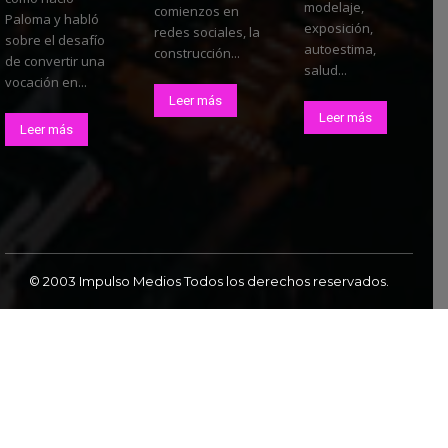
modelaje,
comienzos en
Paloma y habló
exposición,
redes sociales, la
sobre el desafío
autoestima,
construcción...
de convertir una
salud...
vocación en...
Leer más
Leer más
Leer más
© 2003 Impulso Medios Todos los derechos reservados.