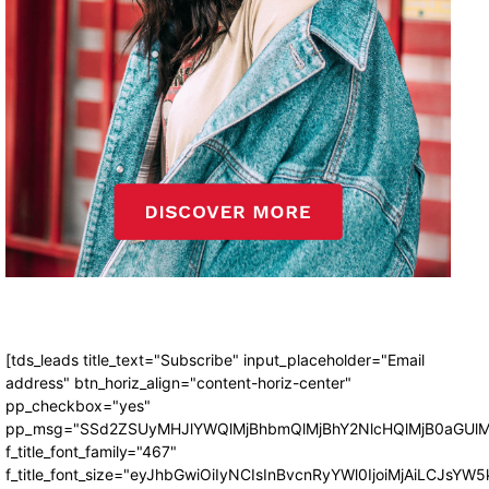
[tds_leads title_text="Subscribe" input_placeholder="Email
address" btn_horiz_align="content-horiz-center"
pp_checkbox="yes"
pp_msg="SSd2ZSUyMHJlYWQlMjBhbmQlMjBhY2NlcHQlMjB0aGUlM
f_title_font_family="467"
f_title_font_size="eyJhbGwiOiIyNCIsInBvcnRyYWl0IjoiMjAiLCJsYW5