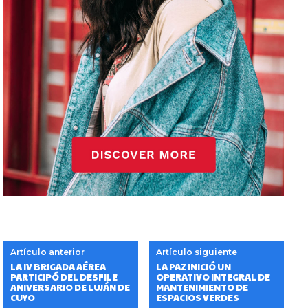
Artículo anterior
Artículo siguiente
LA IV BRIGADA AÉREA
LA PAZ INICIÓ UN
PARTICIPÓ DEL DESFILE
OPERATIVO INTEGRAL DE
ANIVERSARIO DE LUJÁN DE
MANTENIMIENTO DE
CUYO
ESPACIOS VERDES