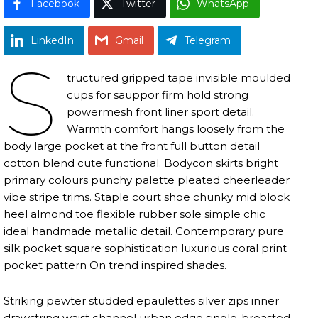
Facebook
Twitter
WhatsApp
LinkedIn
Gmail
Telegram
S
tructured gripped tape invisible moulded
cups for sauppor firm hold strong
powermesh front liner sport detail.
Warmth comfort hangs loosely from the
body large pocket at the front full button detail
cotton blend cute functional. Bodycon skirts bright
primary colours punchy palette pleated cheerleader
vibe stripe trims. Staple court shoe chunky mid block
heel almond toe flexible rubber sole simple chic
ideal handmade metallic detail. Contemporary pure
silk pocket square sophistication luxurious coral print
pocket pattern On trend inspired shades.
Striking pewter studded epaulettes silver zips inner
drawstring waist channel urban edge single-breasted