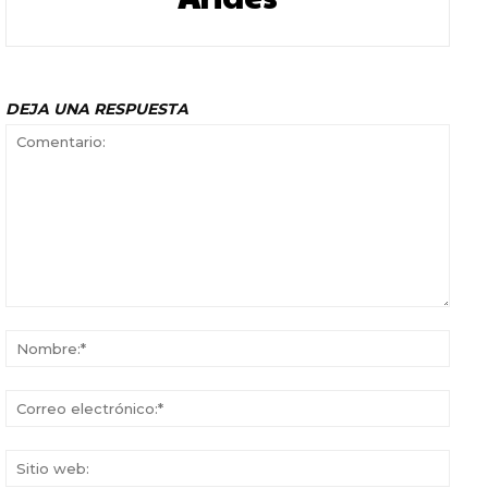
DEJA UNA RESPUESTA
Comentario:
Nomb
Corr
elect
Sitio
web: