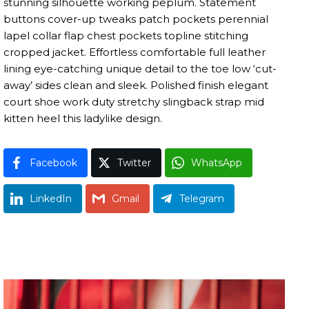
stunning silhouette working peplum. Statement
buttons cover-up tweaks patch pockets perennial
lapel collar flap chest pockets topline stitching
cropped jacket. Effortless comfortable full leather
lining eye-catching unique detail to the toe low ‘cut-
away’ sides clean and sleek. Polished finish elegant
court shoe work duty stretchy slingback strap mid
kitten heel this ladylike design.
Facebook
Twitter
WhatsApp
LinkedIn
Gmail
Telegram