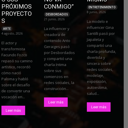
PRÓXIMOS
CONMIGO”
ENTRETENIMIENTO
8 junio, 2026
PROYECTO
DESBORDADOS
21 junio, 2026
S
La modelo e
influencer Gina
La influencer y
ARTE
Santilli pasó por
4 agosto, 2026
creadora de
Japaleta y
contenido Anto
El actor y
compartió una
Geraiges pasó
transformista
charla profunda,
por Desbordados
Facundo Fozco
divertida y
y compartió una
repasó su camino
sincera sobre
charla íntima
artístico, recordó
redes sociales,
sobre sus
cómo nació
modelaje,
comienzos en
Paloma y habló
exposición,
redes sociales, la
sobre el desafío
autoestima,
construcción...
de convertir una
salud...
vocación en...
Leer más
Leer más
Leer más