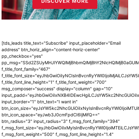
[tds_leads title_text="Subscribe" input_placeholder="Email
address" btn_horiz_align="content-horiz-center"
pp_checkbox="yes"
pp_msg="SSd2ZSUyMHJlYWQlMjBhbmQlMjBhY2NlcHQlMjB0aGUlM
f_title_font_family="467"
f_title_font_size="eyJhbGwiOiIyNCIsInBvcnRyYWl0IjoiMjAiLCJsYW5
f_title_font_line_height="1" f_title_font_weight="700"
msg_composer="success" display="column" gap="10"
input_padd="eyJhbGwiOiIxNXB4IDEwcHgiLCJsYW5kc2NhcGUiOiI
input_border="1" btn_text="I want in"
btn_icon_size="eyJsYW5kc2NhcGUiOiIxNyIsInBvcnRyYWl0IjoiMTUi
btn_icon_space="eyJwb3J0cmFpdCI6IjMifQ=="
btn_radius="3" input_radius="3" f_msg_font_family="394"
f_msg_font_size="eyJhbGwiOiIxMyIsInBvcnRyYWl0IjoiMTEiLCJsY
f_msg_font_weight="500" f_msg_font_line_height="1.4"