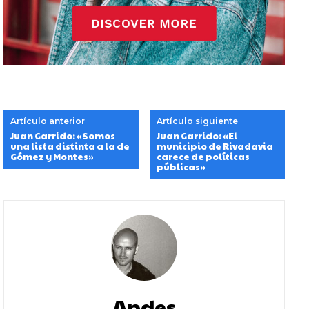
Artículo anterior
Artículo siguiente
Juan Garrido: «Somos
Juan Garrido: «El
una lista distinta a la de
municipio de Rivadavia
Gómez y Montes»
carece de políticas
públicas»
Andes