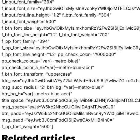
f_input_font_family="394"
f_input_font_size="eyJhbGwiOiIxMyIsInBvcnRyYWl0IjoiMTEiLCJs
f_input_font_line_height="1.2" f_btn_font_family="394"
f_input_font_weight="500"
f_btn_font_size="eyJhbGwiOiIxMyIsImxhbmRzY2FwZSI6IjExIiwic
f_btn_font_line_height="1.2" f_btn_font_weight="700"
f_pp_font_family="394"
f_pp_font_size="eyJhbGwiOiIxMyIsImxhbmRzY2FwZSI6IjEyIiwicG
f_pp_font_line_height="1.2" pp_check_color="#000000"
pp_check_color_a="var(--metro-blue)"
pp_check_color_a_h="var(--metro-blue-acc)"
f_btn_font_transform="uppercase"
tdc_css="eyJhbGwiOnsibWFyZ2luLWJvdHRvbSI6IjYwIiwiZGlzcG
msg_succ_radius="2" btn_bg="var(--metro-blue)"
btn_bg_h="var(--metro-blue-acc)"
title_space="eyJwb3J0cmFpdCI6IjEyIiwibGFuZHNjYXBlIjoiMTQiLC
msg_space="eyJsYW5kc2NhcGUiOiIwIDAgMTJweCJ9"
btn_padd="eyJsYW5kc2NhcGUiOiIxMiIsInBvcnRyYWl0IjoiMTBweC
msg_padd="eyJwb3J0cmFpdCI6IjZweCAxMHB4In0="
f_pp_font_weight="500"]
Related articles