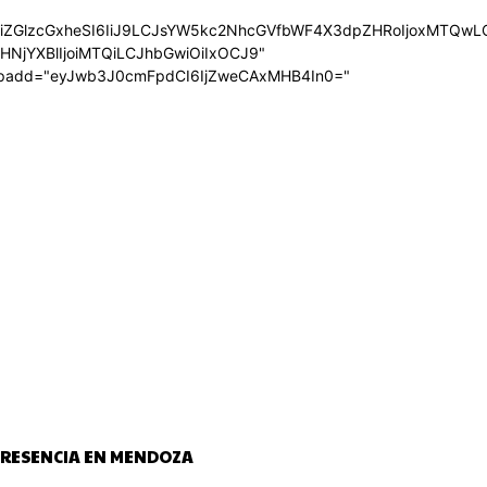
wIiwiZGlzcGxheSI6IiJ9LCJsYW5kc2NhcGVfbWF4X3dpZHRoIjoxMTQ
uZHNjYXBlIjoiMTQiLCJhbGwiOiIxOCJ9"
_padd="eyJwb3J0cmFpdCI6IjZweCAxMHB4In0="
 PRESENCIA EN MENDOZA