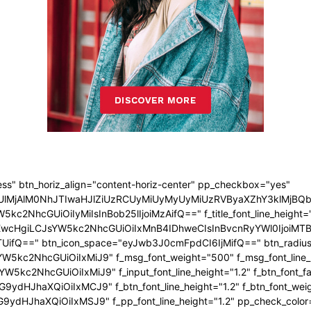
ress" btn_horiz_align="content-horiz-center" pp_checkbox="yes"
jAlM0NhJTIwaHJlZiUzRCUyMiUyMyUyMiUzRVByaXZhY3klMjBQb2xpY
5kc2NhcGUiOiIyMiIsInBob25lIjoiMzAifQ==" f_title_font_line_height
EwcHgiLCJsYW5kc2NhcGUiOiIxMnB4IDhweCIsInBvcnRyYWl0IjoiMTBweC
UifQ==" btn_icon_space="eyJwb3J0cmFpdCI6IjMifQ==" btn_radius="
5kc2NhcGUiOiIxMiJ9" f_msg_font_weight="500" f_msg_font_line_he
W5kc2NhcGUiOiIxMiJ9" f_input_font_line_height="1.2" f_btn_font_f
9ydHJhaXQiOiIxMCJ9" f_btn_font_line_height="1.2" f_btn_font_wei
9ydHJhaXQiOiIxMSJ9" f_pp_font_line_height="1.2" pp_check_color