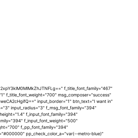
3klM0MlMkZhJTNFLg==" f_title_font_family="467"
="1" f_title_font_weight="700" msg_composer="success"
A2cHgifQ==" input_border="1" btn_text="I want in"
3" input_radius="3" f_msg_font_family="394"
ight="1.4" f_input_font_family="394"
amily="394" f_input_font_weight="500"
ght="700" f_pp_font_family="394"
="#000000" pp_check_color_a="var(--metro-blue)"