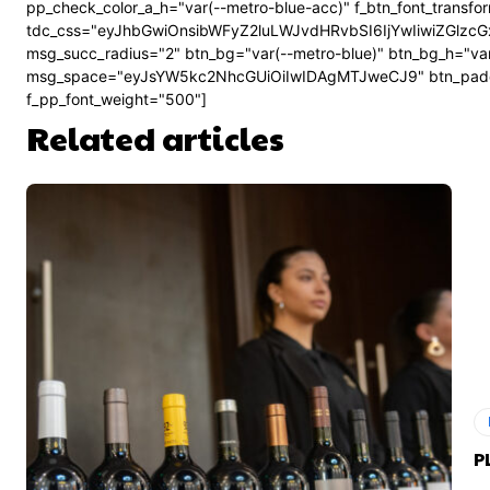
pp_check_color_a_h="var(--metro-blue-acc)" f_btn_font_transf
tdc_css="eyJhbGwiOnsibWFyZ2luLWJvdHRvbSI6IjYwIiwiZGl
msg_succ_radius="2" btn_bg="var(--metro-blue)" btn_bg_h="v
msg_space="eyJsYW5kc2NhcGUiOiIwIDAgMTJweCJ9" btn_pad
f_pp_font_weight="500"]
Related articles
P