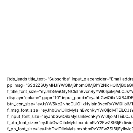
[tds_leads title_text="Subscribe" input_placeholder="Email add
pp_msg="SSd2ZSUyMHJlYWQlMjBhbmQlMjBhY2NlcHQlMjB0aGUlM
f_title_font_size="eyJhbGwiOiIyNCIsInBvcnRyYWl0IjoiMjAiLCJsYW
display="column" gap="10" input_padd="eyJhbGwiOiIxNXB4ID
btn_icon_size="eyJsYW5kc2NhcGUiOiIxNyIsInBvcnRyYWl0IjoiMT
f_msg_font_size="eyJhbGwiOiIxMyIsInBvcnRyYWl0IjoiMTEiLCJsYW
f_input_font_size="eyJhbGwiOiIxMyIsInBvcnRyYWl0IjoiMTEiLCJsY
f_btn_font_size="eyJhbGwiOiIxMyIsImxhbmRzY2FwZSI6IjExIiwicG
f_pp_font_size="eyJhbGwiOiIxMyIsImxhbmRzY2FwZSI6IjEyIiwicG