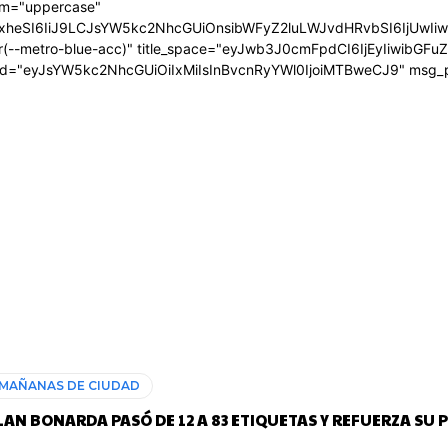
orm="uppercase"
zcGxheSI6IiJ9LCJsYW5kc2NhcGUiOnsibWFyZ2luLWJvdHRvbSI6IjU
ar(--metro-blue-acc)" title_space="eyJwb3J0cmFpdCI6IjEyIiwibGF
d="eyJsYW5kc2NhcGUiOiIxMiIsInBvcnRyYWl0IjoiMTBweCJ9" msg
MAÑANAS DE CIUDAD
LAN BONARDA PASÓ DE 12 A 83 ETIQUETAS Y REFUERZA SU