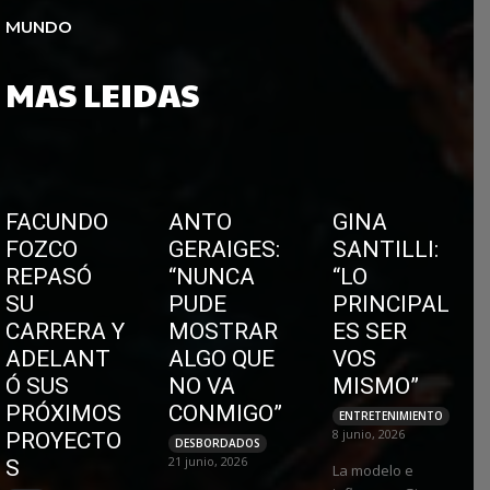
MUNDO
MAS LEIDAS
FACUNDO
ANTO
GINA
FOZCO
GERAIGES:
SANTILLI:
REPASÓ
“NUNCA
“LO
SU
PUDE
PRINCIPAL
CARRERA Y
MOSTRAR
ES SER
ADELANT
ALGO QUE
VOS
Ó SUS
NO VA
MISMO”
PRÓXIMOS
CONMIGO”
ENTRETENIMIENTO
8 junio, 2026
PROYECTO
DESBORDADOS
21 junio, 2026
S
La modelo e