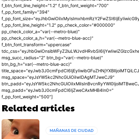
f_btn_font_line_height="1.2" f_btn_font_weight="700"
f_pp_font_family="394"
f_pp_font_size="eyJhbGwiOiIxMyIsImxhbmRzY2FwZSI6IjEyIiwicG
f_pp_font_line_height="1.2" pp_check_color="#000000"
pp_check_color_a="var(--metro-blue)"
pp_check_color_a_h="var(--metro-blue-acc)"
f_btn_font_transform="uppercase"
tdc_css="eyJhbGwiOnsibWFyZ2luLWJvdHRvbSI6IjYwIiwiZGlzcG
msg_succ_radius="2" btn_bg="var(--metro-blue)"
btn_bg_h="var(--metro-blue-acc)"
title_space="eyJwb3J0cmFpdCI6IjEyIiwibGFuZHNjYXBlIjoiMTQiLC
msg_space="eyJsYW5kc2NhcGUiOiIwIDAgMTJweCJ9"
btn_padd="eyJsYW5kc2NhcGUiOiIxMiIsInBvcnRyYWl0IjoiMTBweC
msg_padd="eyJwb3J0cmFpdCI6IjZweCAxMHB4In0="
f_pp_font_weight="500"]
Related articles
MAÑANAS DE CIUDAD