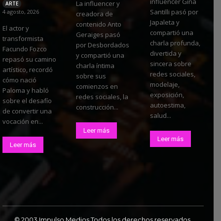
influencer Gina
La influencer y
ARTE
Santilli pasó por
4 agosto, 2026
creadora de
Japaleta y
contenido Anto
El actor y
compartió una
Geraiges pasó
transformista
charla profunda,
por Desbordados
Facundo Fozco
divertida y
y compartió una
repasó su camino
sincera sobre
charla íntima
artístico, recordó
redes sociales,
sobre sus
cómo nació
modelaje,
comienzos en
Paloma y habló
exposición,
redes sociales, la
sobre el desafío
autoestima,
construcción...
de convertir una
salud...
vocación en...
Leer más
Leer más
Leer más
© 2003 Impulso Medios Todos los derechos reservados.