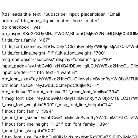
[tds_leads title_text="Subscribe" input_placeholder="Email
address" btn_horiz_align="content-horiz-center"
pp_checkbox="yes"
pp_msg="SSd2ZSUyMHJlYWQlMjBhbmQlMjBhY2NlcHQlMjB0aGUlM
f_title_font_family="467"
f_title_font_size="eyJhbGwiOiIyNCIsInBvcnRyYWl0IjoiMjAiLCJsYW5
f_title_font_line_height="1" f_title_font_weight="700"
msg_composer="success" display="column" gap="10"
input_padd="eyJhbGwiOiIxNXB4IDEwcHgiLCJsYW5kc2NhcGUiOiI
input_border="1" btn_text="I want in"
btn_icon_size="eyJsYW5kc2NhcGUiOiIxNyIsInBvcnRyYWl0IjoiMTUi
btn_icon_space="eyJwb3J0cmFpdCI6IjMifQ=="
btn_radius="3" input_radius="3" f_msg_font_family="394"
f_msg_font_size="eyJhbGwiOiIxMyIsInBvcnRyYWl0IjoiMTEiLCJsY
f_msg_font_weight="500" f_msg_font_line_height="1.4"
f_input_font_family="394"
f_input_font_size="eyJhbGwiOiIxMyIsInBvcnRyYWl0IjoiMTEiLCJs
f_input_font_line_height="1.2" f_btn_font_family="394"
f_input_font_weight="500"
f_btn_font_size="eyJhbGwiOiIxMyIsImxhbmRzY2FwZSI6IjExIiwic