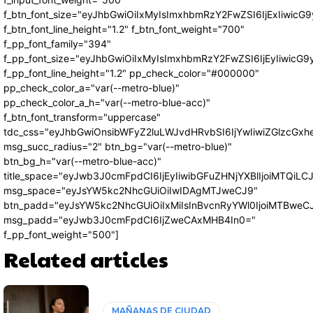
f_btn_font_size="eyJhbGwiOiIxMyIsImxhbmRzY2FwZSI6IjExIiwic
f_btn_font_line_height="1.2" f_btn_font_weight="700"
f_pp_font_family="394"
f_pp_font_size="eyJhbGwiOiIxMyIsImxhbmRzY2FwZSI6IjEyIiwicG
f_pp_font_line_height="1.2" pp_check_color="#000000"
pp_check_color_a="var(--metro-blue)"
pp_check_color_a_h="var(--metro-blue-acc)"
f_btn_font_transform="uppercase"
tdc_css="eyJhbGwiOnsibWFyZ2luLWJvdHRvbSI6IjYwIiwiZGlzcG
msg_succ_radius="2" btn_bg="var(--metro-blue)"
btn_bg_h="var(--metro-blue-acc)"
title_space="eyJwb3J0cmFpdCI6IjEyIiwibGFuZHNjYXBlIjoiMTQiLC
msg_space="eyJsYW5kc2NhcGUiOiIwIDAgMTJweCJ9"
btn_padd="eyJsYW5kc2NhcGUiOiIxMiIsInBvcnRyYWl0IjoiMTBweC
msg_padd="eyJwb3J0cmFpdCI6IjZweCAxMHB4In0="
f_pp_font_weight="500"]
Related articles
MAÑANAS DE CIUDAD