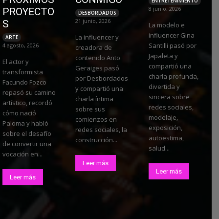
ENTRETENIMIENTO
8 junio, 2026
PROYECTO
DESBORDADOS
21 junio, 2026
S
La modelo e
influencer Gina
La influencer y
ARTE
Santilli pasó por
4 agosto, 2026
creadora de
Japaleta y
contenido Anto
El actor y
compartió una
Geraiges pasó
transformista
charla profunda,
por Desbordados
Facundo Fozco
divertida y
y compartió una
repasó su camino
sincera sobre
charla íntima
artístico, recordó
redes sociales,
sobre sus
cómo nació
modelaje,
comienzos en
Paloma y habló
exposición,
redes sociales, la
sobre el desafío
autoestima,
construcción...
de convertir una
salud...
vocación en...
Leer más
Leer más
Leer más