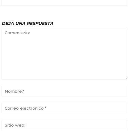
DEJA UNA RESPUESTA
Comentario:
Nomb
Corr
elect
Sitio
web: