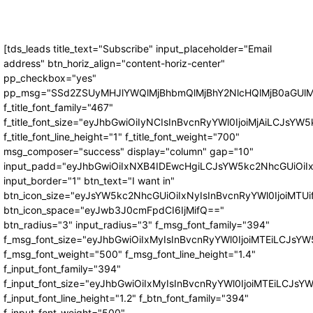
[tds_leads title_text="Subscribe" input_placeholder="Email
address" btn_horiz_align="content-horiz-center"
pp_checkbox="yes"
pp_msg="SSd2ZSUyMHJlYWQlMjBhbmQlMjBhY2NlcHQlMjB0aGUlM
f_title_font_family="467"
f_title_font_size="eyJhbGwiOiIyNCIsInBvcnRyYWl0IjoiMjAiLCJsYW5
f_title_font_line_height="1" f_title_font_weight="700"
msg_composer="success" display="column" gap="10"
input_padd="eyJhbGwiOiIxNXB4IDEwcHgiLCJsYW5kc2NhcGUiOiI
input_border="1" btn_text="I want in"
btn_icon_size="eyJsYW5kc2NhcGUiOiIxNyIsInBvcnRyYWl0IjoiMTUi
btn_icon_space="eyJwb3J0cmFpdCI6IjMifQ=="
btn_radius="3" input_radius="3" f_msg_font_family="394"
f_msg_font_size="eyJhbGwiOiIxMyIsInBvcnRyYWl0IjoiMTEiLCJsY
f_msg_font_weight="500" f_msg_font_line_height="1.4"
f_input_font_family="394"
f_input_font_size="eyJhbGwiOiIxMyIsInBvcnRyYWl0IjoiMTEiLCJs
f_input_font_line_height="1.2" f_btn_font_family="394"
f_input_font_weight="500"