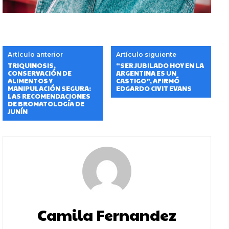
Artículo anterior
Artículo siguiente
TRIQUINOSIS,
“SER JUBILADO HOY EN LA
CONSERVACIÓN DE
ARGENTINA ES UN
ALIMENTOS Y
CASTIGO”, AFIRMÓ
MANIPULACIÓN SEGURA:
EDGARDO CIVIT EVANS
LAS RECOMENDACIONES
DE BROMATOLOGÍA DE
JUNÍN
Camila Fernandez