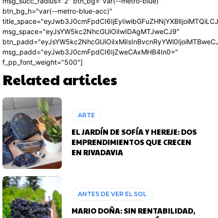
msg_succ_radius="2" btn_bg="var(--metro-blue)"
btn_bg_h="var(--metro-blue-acc)"
title_space="eyJwb3J0cmFpdCI6IjEyIiwibGFuZHNjYXBlIjoiMTQiLC
msg_space="eyJsYW5kc2NhcGUiOiIwIDAgMTJweCJ9"
btn_padd="eyJsYW5kc2NhcGUiOiIxMiIsInBvcnRyYWl0IjoiMTBweC
msg_padd="eyJwb3J0cmFpdCI6IjZweCAxMHB4In0="
f_pp_font_weight="500"]
Related articles
ARTE
EL JARDÍN DE SOFÍA Y HEREJE: DOS
EMPRENDIMIENTOS QUE CRECEN
EN RIVADAVIA
ANTES DE VER EL SOL
MARIO DOÑA: SIN RENTABILIDAD,