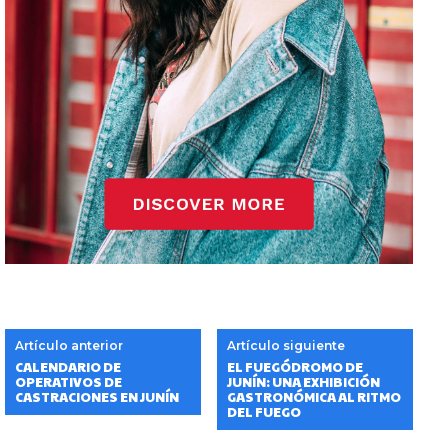
Artículo anterior
Artículo siguiente
CALENDARIO DE
EL FUEGÓDROMO DE
OPERATIVOS DE
JUNÍN: UNA EXHIBICIÓN
CASTRACIONES EN JUNÍN
GASTRONÓMICA AL RITMO
DEL FUEGO