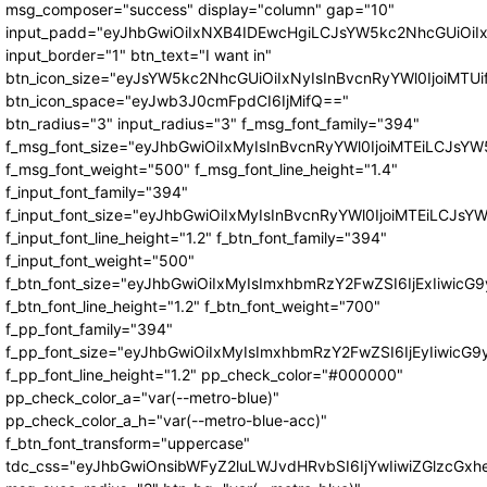
msg_composer="success" display="column" gap="10"
input_padd="eyJhbGwiOiIxNXB4IDEwcHgiLCJsYW5kc2NhcGUiOiI
input_border="1" btn_text="I want in"
btn_icon_size="eyJsYW5kc2NhcGUiOiIxNyIsInBvcnRyYWl0IjoiMTUi
btn_icon_space="eyJwb3J0cmFpdCI6IjMifQ=="
btn_radius="3" input_radius="3" f_msg_font_family="394"
f_msg_font_size="eyJhbGwiOiIxMyIsInBvcnRyYWl0IjoiMTEiLCJsY
f_msg_font_weight="500" f_msg_font_line_height="1.4"
f_input_font_family="394"
f_input_font_size="eyJhbGwiOiIxMyIsInBvcnRyYWl0IjoiMTEiLCJs
f_input_font_line_height="1.2" f_btn_font_family="394"
f_input_font_weight="500"
f_btn_font_size="eyJhbGwiOiIxMyIsImxhbmRzY2FwZSI6IjExIiwic
f_btn_font_line_height="1.2" f_btn_font_weight="700"
f_pp_font_family="394"
f_pp_font_size="eyJhbGwiOiIxMyIsImxhbmRzY2FwZSI6IjEyIiwicG
f_pp_font_line_height="1.2" pp_check_color="#000000"
pp_check_color_a="var(--metro-blue)"
pp_check_color_a_h="var(--metro-blue-acc)"
f_btn_font_transform="uppercase"
tdc_css="eyJhbGwiOnsibWFyZ2luLWJvdHRvbSI6IjYwIiwiZGlzcG