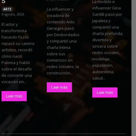
S
La modelo e
influencer Gina
La influencer y
ARTE
Santilli pasó por
4 agosto, 2026
creadora de
Japaleta y
contenido Anto
El actor y
compartió una
Geraiges pasó
transformista
charla profunda,
por Desbordados
Facundo Fozco
divertida y
y compartió una
repasó su camino
sincera sobre
charla íntima
artístico, recordó
redes sociales,
sobre sus
cómo nació
modelaje,
comienzos en
Paloma y habló
exposición,
redes sociales, la
sobre el desafío
autoestima,
construcción...
de convertir una
salud...
vocación en...
Leer más
Leer más
Leer más