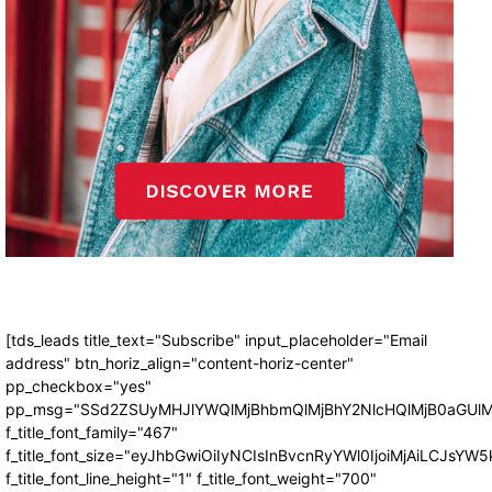
[tds_leads title_text="Subscribe" input_placeholder="Email
address" btn_horiz_align="content-horiz-center"
pp_checkbox="yes"
pp_msg="SSd2ZSUyMHJlYWQlMjBhbmQlMjBhY2NlcHQlMjB0aGUlM
f_title_font_family="467"
f_title_font_size="eyJhbGwiOiIyNCIsInBvcnRyYWl0IjoiMjAiLCJsYW5
f_title_font_line_height="1" f_title_font_weight="700"