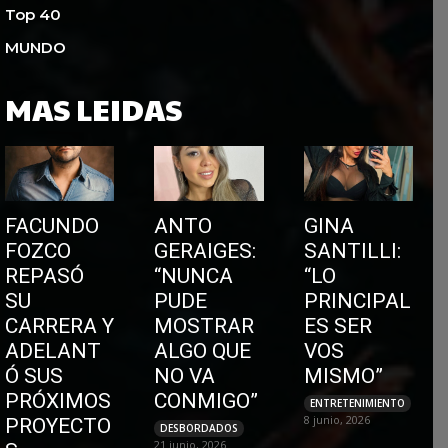
Top 40
MUNDO
MAS LEIDAS
FACUNDO
ANTO
GINA
FOZCO
GERAIGES:
SANTILLI:
REPASÓ
“NUNCA
“LO
SU
PUDE
PRINCIPAL
CARRERA Y
MOSTRAR
ES SER
ADELANT
ALGO QUE
VOS
Ó SUS
NO VA
MISMO”
PRÓXIMOS
CONMIGO”
ENTRETENIMIENTO
8 junio, 2026
PROYECTO
DESBORDADOS
21 junio, 2026