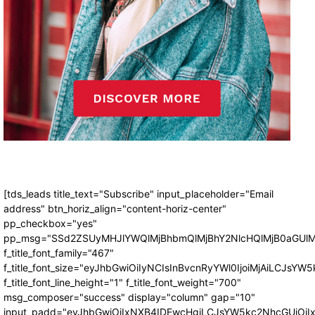
[tds_leads title_text="Subscribe" input_placeholder="Email
address" btn_horiz_align="content-horiz-center"
pp_checkbox="yes"
pp_msg="SSd2ZSUyMHJlYWQlMjBhbmQlMjBhY2NlcHQlMjB0aGUlM
f_title_font_family="467"
f_title_font_size="eyJhbGwiOiIyNCIsInBvcnRyYWl0IjoiMjAiLCJsYW5
f_title_font_line_height="1" f_title_font_weight="700"
msg_composer="success" display="column" gap="10"
input_padd="eyJhbGwiOiIxNXB4IDEwcHgiLCJsYW5kc2NhcGUiOiI