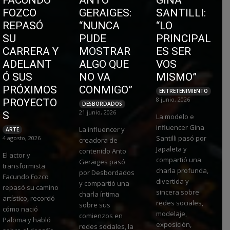
FOZCO
GERAIGES:
SANTILLI:
REPASÓ
“NUNCA
“LO
SU
PUDE
PRINCIPAL
CARRERA Y
MOSTRAR
ES SER
ADELANT
ALGO QUE
VOS
Ó SUS
NO VA
MISMO”
PRÓXIMOS
CONMIGO”
ENTRETENIMIENTO
8 junio, 2026
PROYECTO
DESBORDADOS
21 junio, 2026
S
La modelo e
influencer Gina
La influencer y
ARTE
Santilli pasó por
4 agosto, 2026
creadora de
Japaleta y
contenido Anto
El actor y
compartió una
Geraiges pasó
transformista
charla profunda,
por Desbordados
Facundo Fozco
divertida y
y compartió una
repasó su camino
sincera sobre
charla íntima
artístico, recordó
redes sociales,
sobre sus
cómo nació
modelaje,
comienzos en
Paloma y habló
exposición,
redes sociales, la