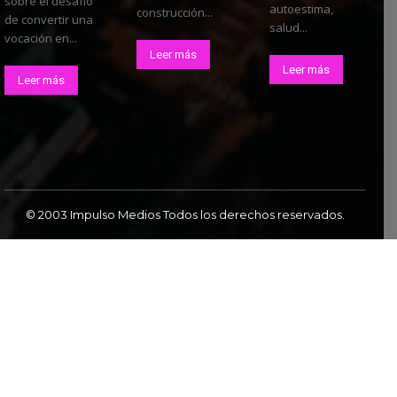
sobre el desafío
autoestima,
construcción...
de convertir una
salud...
vocación en...
Leer más
Leer más
Leer más
© 2003 Impulso Medios Todos los derechos reservados.