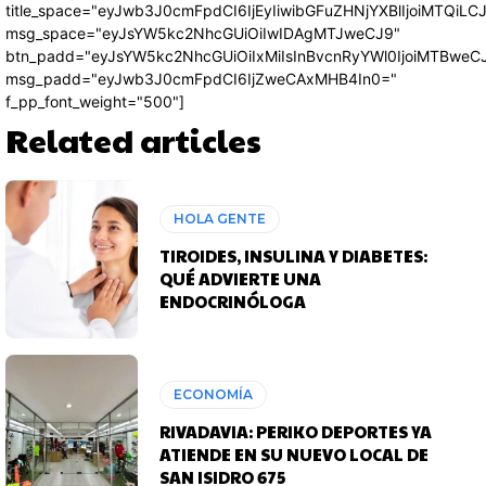
title_space="eyJwb3J0cmFpdCI6IjEyIiwibGFuZHNjYXBlIjoiMTQiLC
msg_space="eyJsYW5kc2NhcGUiOiIwIDAgMTJweCJ9"
btn_padd="eyJsYW5kc2NhcGUiOiIxMiIsInBvcnRyYWl0IjoiMTBweC
msg_padd="eyJwb3J0cmFpdCI6IjZweCAxMHB4In0="
f_pp_font_weight="500"]
Related articles
HOLA GENTE
TIROIDES, INSULINA Y DIABETES:
QUÉ ADVIERTE UNA
ENDOCRINÓLOGA
ECONOMÍA
RIVADAVIA: PERIKO DEPORTES YA
ATIENDE EN SU NUEVO LOCAL DE
SAN ISIDRO 675