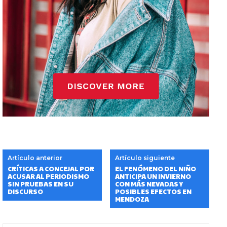
Artículo anterior
Artículo siguiente
CRÍTICAS A CONCEJAL POR
EL FENÓMENO DEL NIÑO
ACUSAR AL PERIODISMO
ANTICIPA UN INVIERNO
SIN PRUEBAS EN SU
CON MÁS NEVADAS Y
DISCURSO
POSIBLES EFECTOS EN
MENDOZA