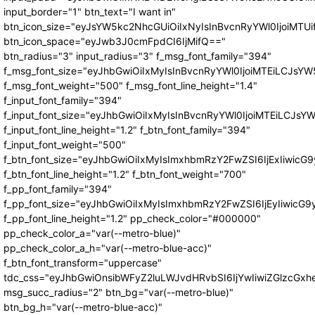
input_border="1" btn_text="I want in"
btn_icon_size="eyJsYW5kc2NhcGUiOiIxNyIsInBvcnRyYWl0IjoiMTUi
btn_icon_space="eyJwb3J0cmFpdCI6IjMifQ=="
btn_radius="3" input_radius="3" f_msg_font_family="394"
f_msg_font_size="eyJhbGwiOiIxMyIsInBvcnRyYWl0IjoiMTEiLCJsY
f_msg_font_weight="500" f_msg_font_line_height="1.4"
f_input_font_family="394"
f_input_font_size="eyJhbGwiOiIxMyIsInBvcnRyYWl0IjoiMTEiLCJs
f_input_font_line_height="1.2" f_btn_font_family="394"
f_input_font_weight="500"
f_btn_font_size="eyJhbGwiOiIxMyIsImxhbmRzY2FwZSI6IjExIiwic
f_btn_font_line_height="1.2" f_btn_font_weight="700"
f_pp_font_family="394"
f_pp_font_size="eyJhbGwiOiIxMyIsImxhbmRzY2FwZSI6IjEyIiwicG
f_pp_font_line_height="1.2" pp_check_color="#000000"
pp_check_color_a="var(--metro-blue)"
pp_check_color_a_h="var(--metro-blue-acc)"
f_btn_font_transform="uppercase"
tdc_css="eyJhbGwiOnsibWFyZ2luLWJvdHRvbSI6IjYwIiwiZGlzcG
msg_succ_radius="2" btn_bg="var(--metro-blue)"
btn_bg_h="var(--metro-blue-acc)"