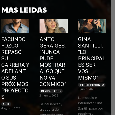
MAS LEIDAS
FACUNDO
ANTO
GINA
FOZCO
GERAIGES:
SANTILLI:
REPASÓ
“NUNCA
“LO
SU
PUDE
PRINCIPAL
CARRERA Y
MOSTRAR
ES SER
ADELANT
ALGO QUE
VOS
Ó SUS
NO VA
MISMO”
PRÓXIMOS
CONMIGO”
ENTRETENIMIENTO
8 junio, 2026
PROYECTO
DESBORDADOS
21 junio, 2026
S
La modelo e
influencer Gina
La influencer y
ARTE
Santilli pasó por
4 agosto, 2026
creadora de
Japaleta y
contenido Anto