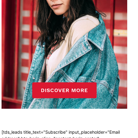
[tds_leads title_text="Subscribe" input_placeholder="Email