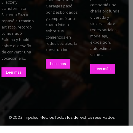
El actor y
compartió una
Geraiges pasó
transformista
charla profunda,
por Desbordados
Facundo Fozco
divertida y
y compartió una
repasó su camino
sincera sobre
charla íntima
artístico, recordó
redes sociales,
sobre sus
cómo nació
modelaje,
comienzos en
Paloma y habló
exposición,
redes sociales, la
sobre el desafío
autoestima,
construcción...
de convertir una
salud...
vocación en...
Leer más
Leer más
Leer más
© 2003 Impulso Medios Todos los derechos reservados.