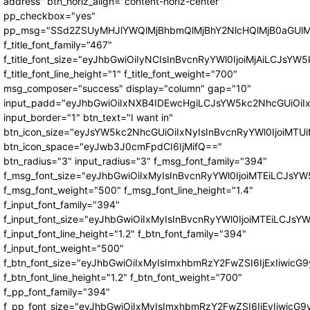
address" btn_horiz_align="content-horiz-center"
pp_checkbox="yes"
pp_msg="SSd2ZSUyMHJlYWQlMjBhbmQlMjBhY2NlcHQlMjB0aGUlM
f_title_font_family="467"
f_title_font_size="eyJhbGwiOiIyNCIsInBvcnRyYWl0IjoiMjAiLCJsYW5
f_title_font_line_height="1" f_title_font_weight="700"
msg_composer="success" display="column" gap="10"
input_padd="eyJhbGwiOiIxNXB4IDEwcHgiLCJsYW5kc2NhcGUiOiI
input_border="1" btn_text="I want in"
btn_icon_size="eyJsYW5kc2NhcGUiOiIxNyIsInBvcnRyYWl0IjoiMTUi
btn_icon_space="eyJwb3J0cmFpdCI6IjMifQ=="
btn_radius="3" input_radius="3" f_msg_font_family="394"
f_msg_font_size="eyJhbGwiOiIxMyIsInBvcnRyYWl0IjoiMTEiLCJsY
f_msg_font_weight="500" f_msg_font_line_height="1.4"
f_input_font_family="394"
f_input_font_size="eyJhbGwiOiIxMyIsInBvcnRyYWl0IjoiMTEiLCJs
f_input_font_line_height="1.2" f_btn_font_family="394"
f_input_font_weight="500"
f_btn_font_size="eyJhbGwiOiIxMyIsImxhbmRzY2FwZSI6IjExIiwic
f_btn_font_line_height="1.2" f_btn_font_weight="700"
f_pp_font_family="394"
f_pp_font_size="eyJhbGwiOiIxMyIsImxhbmRzY2FwZSI6IjEyIiwicG