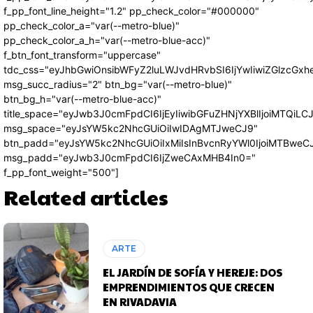
f_pp_font_line_height="1.2" pp_check_color="#000000"
pp_check_color_a="var(--metro-blue)"
pp_check_color_a_h="var(--metro-blue-acc)"
f_btn_font_transform="uppercase"
tdc_css="eyJhbGwiOnsibWFyZ2luLWJvdHRvbSI6IjYwIiwiZGlzcG
msg_succ_radius="2" btn_bg="var(--metro-blue)"
btn_bg_h="var(--metro-blue-acc)"
title_space="eyJwb3J0cmFpdCI6IjEyIiwibGFuZHNjYXBlIjoiMTQiLC
msg_space="eyJsYW5kc2NhcGUiOiIwIDAgMTJweCJ9"
btn_padd="eyJsYW5kc2NhcGUiOiIxMiIsInBvcnRyYWl0IjoiMTBweC
msg_padd="eyJwb3J0cmFpdCI6IjZweCAxMHB4In0="
f_pp_font_weight="500"]
Related articles
ARTE
EL JARDÍN DE SOFÍA Y HEREJE: DOS
EMPRENDIMIENTOS QUE CRECEN
EN RIVADAVIA