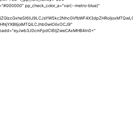
="#000000" pp_check_color_a="var(--metro-blue)"
wIiwiZGlzcGxheSI6IiJ9LCJsYW5kc2NhcGVfbWF4X3dpZHRoIjoxMTQ
uZHNjYXBlIjoiMTQiLCJhbGwiOiIxOCJ9"
_padd="eyJwb3J0cmFpdCI6IjZweCAxMHB4In0="