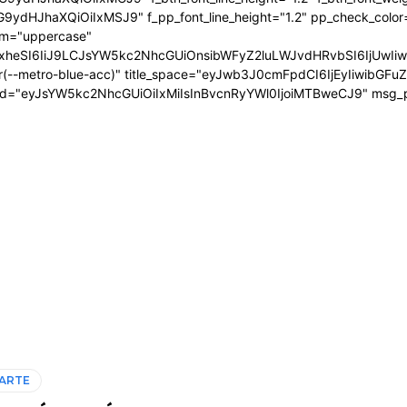
9ydHJhaXQiOiIxMSJ9" f_pp_font_line_height="1.2" pp_check_color
orm="uppercase"
zcGxheSI6IiJ9LCJsYW5kc2NhcGUiOnsibWFyZ2luLWJvdHRvbSI6IjU
ar(--metro-blue-acc)" title_space="eyJwb3J0cmFpdCI6IjEyIiwibGF
d="eyJsYW5kc2NhcGUiOiIxMiIsInBvcnRyYWl0IjoiMTBweCJ9" msg
ARTE