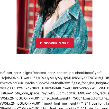
ress" btn_horiz_align="content-horiz-center" pp_checkbox="yes"
jAlM0NhJTIwaHJlZiUzRCUyMiUyMyUyMiUzRVByaXZhY3klMjBQb2xpY
5kc2NhcGUiOiIyMiIsInBob25lIjoiMzAifQ==" f_title_font_line_height
EwcHgiLCJsYW5kc2NhcGUiOiIxMnB4IDhweCIsInBvcnRyYWl0IjoiMTBweC
UifQ==" btn_icon_space="eyJwb3J0cmFpdCI6IjMifQ==" btn_radius="
5kc2NhcGUiOiIxMiJ9" f_msg_font_weight="500" f_msg_font_line_he
W5kc2NhcGUiOiIxMiJ9" f_input_font_line_height="1.2" f_btn_font_f
9ydHJhaXQiOiIxMCJ9" f_btn_font_line_height="1.2" f_btn_font_wei