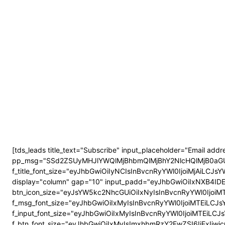
[tds_leads title_text="Subscribe" input_placeholder="Email add
pp_msg="SSd2ZSUyMHJlYWQlMjBhbmQlMjBhY2NlcHQlMjB0aGUlM
f_title_font_size="eyJhbGwiOiIyNCIsInBvcnRyYWl0IjoiMjAiLCJsYW
display="column" gap="10" input_padd="eyJhbGwiOiIxNXB4ID
btn_icon_size="eyJsYW5kc2NhcGUiOiIxNyIsInBvcnRyYWl0IjoiMT
f_msg_font_size="eyJhbGwiOiIxMyIsInBvcnRyYWl0IjoiMTEiLCJsYW
f_input_font_size="eyJhbGwiOiIxMyIsInBvcnRyYWl0IjoiMTEiLCJsY
f_btn_font_size="eyJhbGwiOiIxMyIsImxhbmRzY2FwZSI6IjExIiwicG