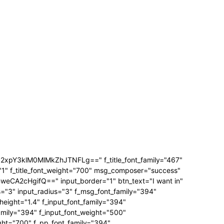
3klM0MlMkZhJTNFLg==" f_title_font_family="467"
="1" f_title_font_weight="700" msg_composer="success"
A2cHgifQ==" input_border="1" btn_text="I want in"
3" input_radius="3" f_msg_font_family="394"
ight="1.4" f_input_font_family="394"
amily="394" f_input_font_weight="500"
ght="700" f_pp_font_family="394"