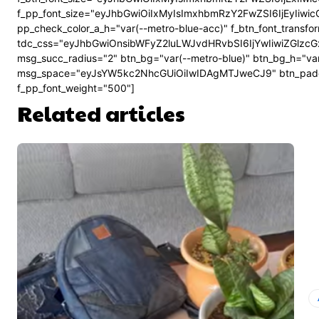
f_pp_font_size="eyJhbGwiOiIxMyIsImxhbmRzY2FwZSI6IjEyIiwicG
pp_check_color_a_h="var(--metro-blue-acc)" f_btn_font_transf
tdc_css="eyJhbGwiOnsibWFyZ2luLWJvdHRvbSI6IjYwIiwiZGl
msg_succ_radius="2" btn_bg="var(--metro-blue)" btn_bg_h="v
msg_space="eyJsYW5kc2NhcGUiOiIwIDAgMTJweCJ9" btn_pad
f_pp_font_weight="500"]
Related articles