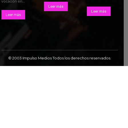
vocación en...
Leer más
Leer más
Leer más
© 2003 Impulso Medios Todos los derechos reservados.