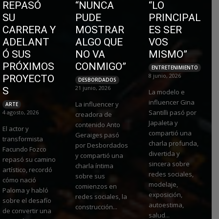
REPASÓ
“NUNCA
“LO
SU
PUDE
PRINCIPAL
CARRERA Y
MOSTRAR
ES SER
ADELANT
ALGO QUE
VOS
Ó SUS
NO VA
MISMO”
PRÓXIMOS
CONMIGO”
ENTRETENIMIENTO
8 junio, 2026
PROYECTO
DESBORDADOS
21 junio, 2026
S
La modelo e
influencer Gina
La influencer y
ARTE
Santilli pasó por
4 agosto, 2026
creadora de
Japaleta y
contenido Anto
El actor y
compartió una
Geraiges pasó
transformista
charla profunda,
por Desbordados
Facundo Fozco
divertida y
y compartió una
repasó su camino
sincera sobre
charla íntima
artístico, recordó
redes sociales,
sobre sus
cómo nació
modelaje,
comienzos en
Paloma y habló
exposición,
redes sociales, la
sobre el desafío
autoestima,
construcción...
de convertir una
salud...