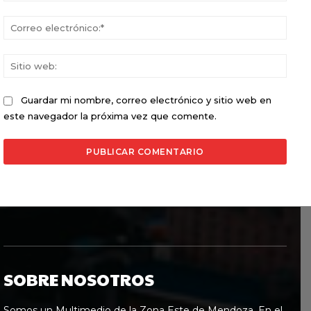
Corr
elect
Sitio
web:
Guardar mi nombre, correo electrónico y sitio web en
este navegador la próxima vez que comente.
SOBRE NOSOTROS
Somos un Multimedio de la Zona Este de Mendoza. En el