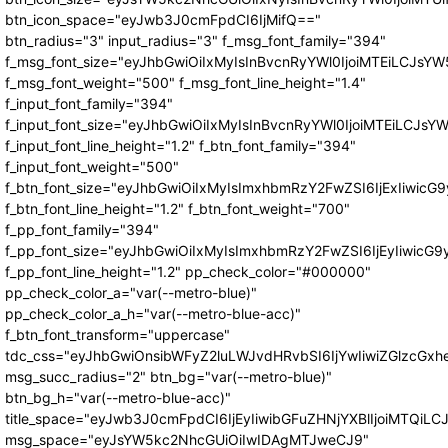
btn_icon_space="eyJwb3J0cmFpdCI6IjMifQ=="
btn_radius="3" input_radius="3" f_msg_font_family="394"
f_msg_font_size="eyJhbGwiOiIxMyIsInBvcnRyYWl0IjoiMTEiLCJsY
f_msg_font_weight="500" f_msg_font_line_height="1.4"
f_input_font_family="394"
f_input_font_size="eyJhbGwiOiIxMyIsInBvcnRyYWl0IjoiMTEiLCJs
f_input_font_line_height="1.2" f_btn_font_family="394"
f_input_font_weight="500"
f_btn_font_size="eyJhbGwiOiIxMyIsImxhbmRzY2FwZSI6IjExIiwic
f_btn_font_line_height="1.2" f_btn_font_weight="700"
f_pp_font_family="394"
f_pp_font_size="eyJhbGwiOiIxMyIsImxhbmRzY2FwZSI6IjEyIiwicG
f_pp_font_line_height="1.2" pp_check_color="#000000"
pp_check_color_a="var(--metro-blue)"
pp_check_color_a_h="var(--metro-blue-acc)"
f_btn_font_transform="uppercase"
tdc_css="eyJhbGwiOnsibWFyZ2luLWJvdHRvbSI6IjYwIiwiZGlzcG
msg_succ_radius="2" btn_bg="var(--metro-blue)"
btn_bg_h="var(--metro-blue-acc)"
title_space="eyJwb3J0cmFpdCI6IjEyIiwibGFuZHNjYXBlIjoiMTQiLC
msg_space="eyJsYW5kc2NhcGUiOiIwIDAgMTJweCJ9"