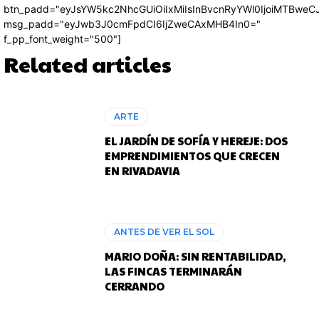
btn_padd="eyJsYW5kc2NhcGUiOiIxMiIsInBvcnRyYWl0IjoiMTBweC
msg_padd="eyJwb3J0cmFpdCI6IjZweCAxMHB4In0="
f_pp_font_weight="500"]
Related articles
ARTE
EL JARDÍN DE SOFÍA Y HEREJE: DOS
EMPRENDIMIENTOS QUE CRECEN
EN RIVADAVIA
ANTES DE VER EL SOL
MARIO DOÑA: SIN RENTABILIDAD,
LAS FINCAS TERMINARÁN
CERRANDO