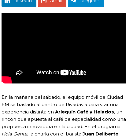
LinkedIn
Gmail
Telegram
En la mañana del sábado, el equipo móvil de Ciudad
FM se trasladó al centro de Rivadavia para vivir una
experiencia distinta en
Arlequín Café y Helados
, un
rincón que apuesta al café de especialidad como una
propuesta innovadora en la ciudad. En el programa
Hola Gente
, la charla con el barista
Juan Deliberto