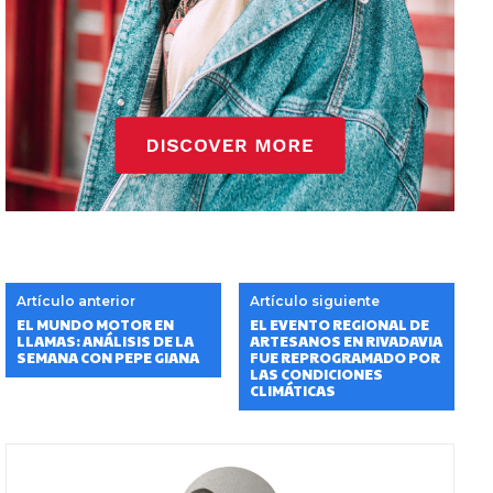
Artículo anterior
Artículo siguiente
EL MUNDO MOTOR EN
EL EVENTO REGIONAL DE
LLAMAS: ANÁLISIS DE LA
ARTESANOS EN RIVADAVIA
SEMANA CON PEPE GIANA
FUE REPROGRAMADO POR
LAS CONDICIONES
CLIMÁTICAS